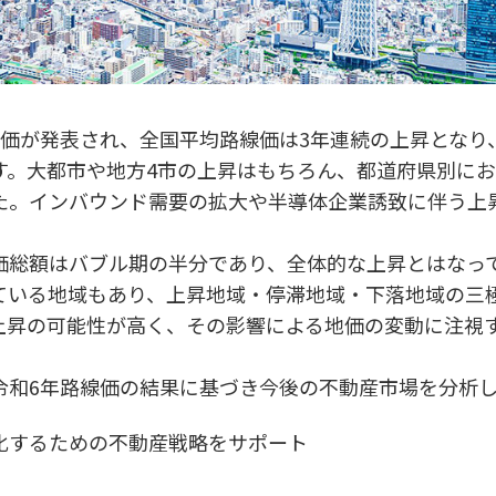
線価が発表され、全国平均路線価は3年連続の上昇となり
す。大都市や地方4市の上昇はもちろん、都道府県別に
た。インバウンド需要の拡大や半導体企業誘致に伴う上
価総額はバブル期の半分であり、全体的な上昇とはなっ
ている地域もあり、上昇地域・停滞地域・下落地域の三
上昇の可能性が高く、その影響による地価の変動に注視
令和6年路線価の結果に基づき今後の不動産市場を分析
化するための不動産戦略をサポート