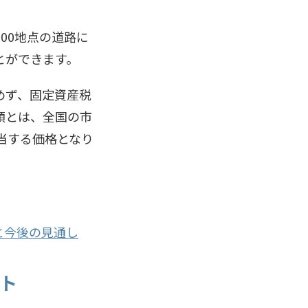
000地点の道路に
とができます。
めず、固定資産税
額とは、全国の市
当する価格となり
と今後の見通し
ント