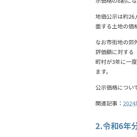
示価格の8割に
地価公示は約26
面する土地の価
なお市街地の郊
評価額に対する
町村が3年に一
ます。
公示価格につい
関連記事：
20
2.令和6