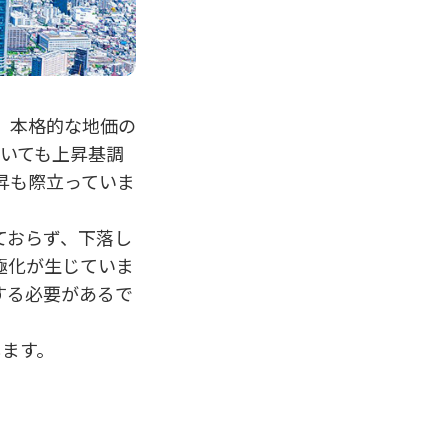
、本格的な地価の
おいても上昇基調
昇も際立っていま
ておらず、下落し
極化が生じていま
する必要があるで
します。