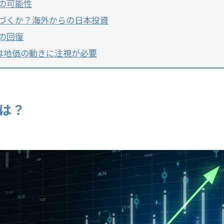
の可能性
づくか？海外からの日本投資
の回復
半は地価の動きに注視が必要
とは？