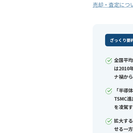
売却・査定につ
ざっくり要
全国平均
は201
ナ禍から
「半導体
TSMC
を凌駕す
拡大する
せる一方