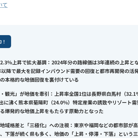
いて
約！
2.3％上昇で拡大基調：2024年分の路線価は3年連続の上昇と
0年以降で最大を記録インバウンド需要の回復と都市再開発の活
の本格的な地価回復を裏付けている
・観光」が地価を牽引：上昇率全国1位は長野県白馬村（32.1
進出に沸く熊本県菊陽町（24.0％）特定産業の誘致やリゾート
る爆発的な地価上昇をもたらす原動力となった
地域格差と「三極化」への注視：東京や福岡などの都市部が高
、下落が続く県も多く、地価の「上昇・停滞・下落」という三