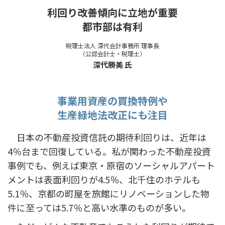
利回り改善傾向に立地が重要
都市部は有利
税理士法人 深代会計事務所 理事長
（公認会計士・税理士）
深代勝美 氏
事業用資産の買換特例や
生産緑地法改正にも注目
日本の不動産投資信託の期待利回りは、近年は
4％台まで回復している。私が関わった不動産投資
事例でも、例えば東京・原宿のソーシャルアパート
メントは表面利回りが4.5％、北千住のホテルも
5.1％、京都の町屋を旅館にリノベーションした物
件に至っては5.7％と高い水準のものが多い。