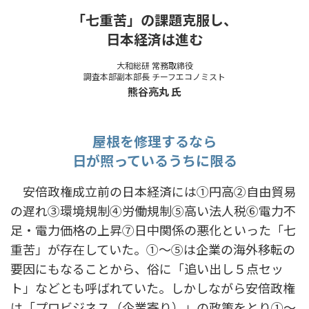
「七重苦」の課題克服し、
日本経済は進む
大和総研 常務取締役
調査本部副本部長 チーフエコノミスト
熊谷亮丸 氏
屋根を修理するなら
日が照っているうちに限る
安倍政権成立前の日本経済には①円高②自由貿易
の遅れ③環境規制④労働規制⑤高い法人税⑥電力不
足・電力価格の上昇⑦日中関係の悪化といった「七
重苦」が存在していた。①〜⑤は企業の海外移転の
要因にもなることから、俗に「追い出し５点セッ
ト」などとも呼ばれていた。しかしながら安倍政権
は「プロビジネス（企業寄り）」の政策をとり①〜