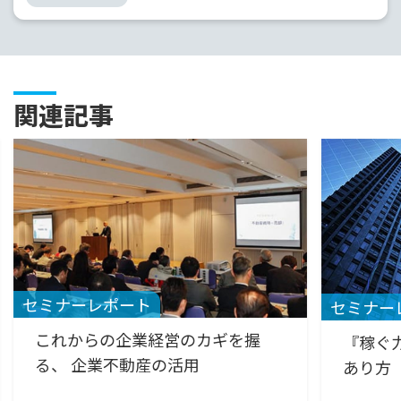
関連記事
セミナーレポート
セミナー
これからの企業経営のカギを握
『稼ぐ
る、 企業不動産の活用
あり方