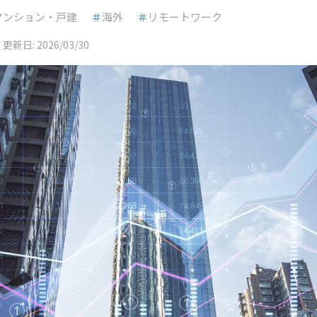
マンション・戸建
＃
海外
＃
リモートワーク
更新日:
2026/03/30