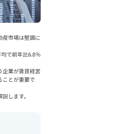
動産市場は堅調に
均で前年比6.8％
う企業が賃貸経営
ることが重要で
解説します。