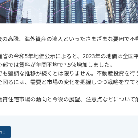
費の高騰、海外資産の流入といったさまざまな要因で不
。
省の令和5年地価公示によると、2023年の地価は全国平
部では賃料が年間平均で7.5％増加しました。
でも堅調な推移が続くとは限りません。不動産投資を行
を図るには、需要と市場の変化を把握しつつ戦略を立て
賃貸住宅市場の動向と今後の展望、注意点などについて
約！