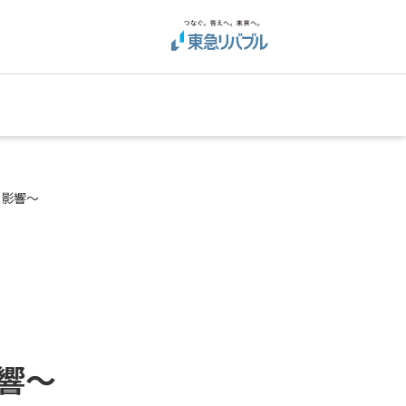
す影響～
響～