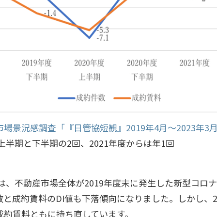
場景況感調査「『日管協短観』2019年4月～2023年3
は上半期と下半期の2回、2021年度からは年1回
期は、不動産市場全体が2019年度末に発生した新型コロ
と成約賃料のDI値も下落傾向になりました。しかし、2
成約賃料ともに持ち直しています。