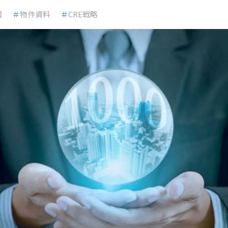
国
＃
物件資料
＃
CRE戦略