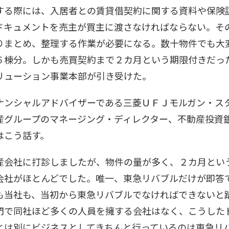
る際には、入居者との賃貸借契約に関する資料や保険
ドキュメントを売主が買主に渡さなければならない。そ
りまとめ、整理する作業が必要になる。数十物件でも大
６棟分。しかも売買契約まで２カ月という期限付きだっ
リューション事業本部が引き受けた。
ンシャルアドバイザーである三菱ＵＦＪモルガン・ス
産グループのマネージング・ディレクター、不動産投資
はこう話す。
会社に打診しましたが、物件の量が多く、２カ月とい
会社がほとんどでした。唯一、東急リバブルだけが即答
も当社も、当初から東急リバブルでなければできないと
門で同社ほど多くの人員を擁する会社はなく、こうした
とは別にビジネスとしてきちんと行っているのは東急リ