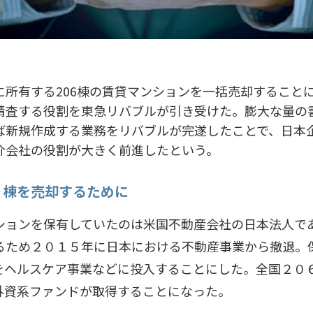
に所有する206棟の賃貸マンションを一括売却すること
精査する役割を東急リバブルが引き受けた。膨大な量の
ば新規作成する業務をリバブルが完遂したことで、日本企
介会社の役割が大きく前進したという。
６棟を売却するために
ョンを保有していたのは米国不動産会社の日本法人で
るため２０１５年に日本における不動産事業から撤退。
をヘルスケア事業などに投入することにした。全国２０
外資系ファンドが取得することになった。