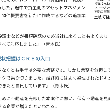
投資銀行本
直した。途中で買主側のアセットマネジメン
マネージン
不動産投資
、物件概要書を新たに作成するなどの追加業
土岐 好隆
護士などが書類確認のため当社に来ることもよくあり
すべて対応しました」（青木氏）
現状把握はＣＲＥの入口
なくとも半年は必要な業務です。しかし業務を分担し
ークで乗り切りました。最終的にはよく整理されたドキ
できたと自負しています」（青木氏）
めに不動産を売却した本案件に倣い、保有不動産を見
する企業が増えたといわれる。