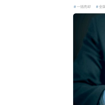
＃
一括売却
＃
全