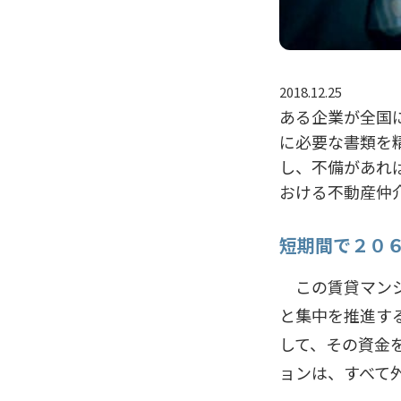
2018.12.25
ある企業が全国
に必要な書類を
し、不備があれ
おける不動産仲
短期間で２０
この賃貸マンシ
と集中を推進す
して、その資金
ョンは、すべて