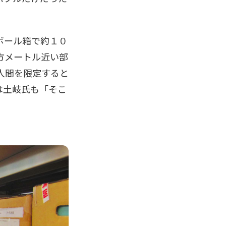
ボール箱で約１０
方メートル近い部
人間を限定すると
は土岐氏も「そこ