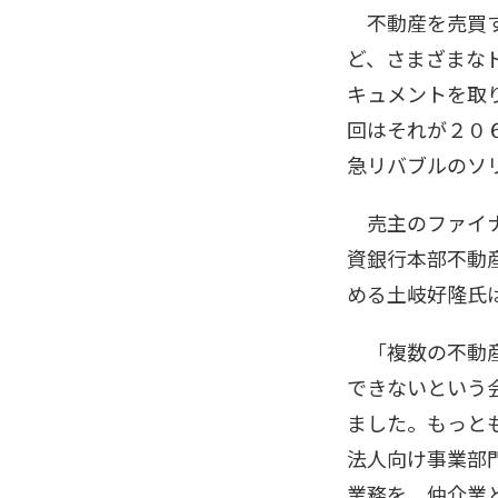
不動産を売買す
ど、さまざまな
キュメントを取
回はそれが２０
急リバブルのソ
売主のファイナ
資銀行本部不動
める土岐好隆氏
「複数の不動産
できないという
ました。もっと
法人向け事業部
業務を、仲介業