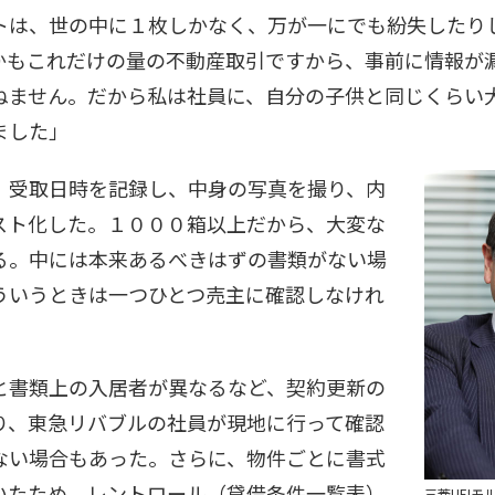
は、世の中に１枚しかなく、万が一にでも紛失したり
かもこれだけの量の不動産取引ですから、事前に情報が
ねません。だから私は社員に、自分の子供と同じくらい
ました」
受取日時を記録し、中身の写真を撮り、内
スト化した。１０００箱以上だから、大変な
る。中には本来あるべきはずの書類がない場
ういうときは一つひとつ売主に確認しなけれ
書類上の入居者が異なるなど、契約更新の
り、東急リバブルの社員が現地に行って確認
ない場合もあった。さらに、物件ごとに書式
いたため、レントロール（貸借条件一覧表）
三菱UFJ