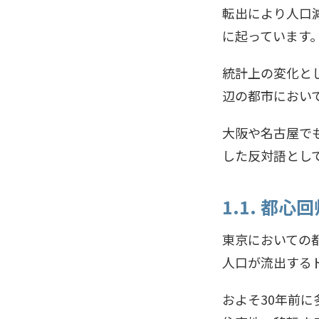
転出により人口
に起っています
統計上の変化と
辺の都市におい
大阪や名古屋で
した反対語とし
1.1. 都
東京においての
人口が流出する
およそ30年前