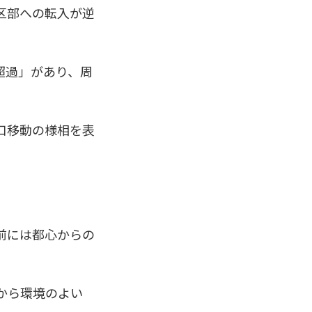
区部への転入が逆
超過」があり、周
。
口移動の様相を表
前には都心からの
から環境のよい