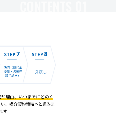
CONTENTS 01
7
8
STEP
STEP
決済（残代金
引渡し
授受・各種申
請手続き）
売却理由、いつまでにどのく
らい、媒介契約締結へと進みま
ます。