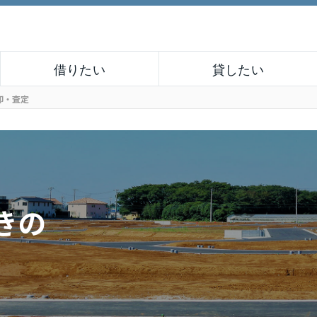
借りたい
貸したい
却・査定
きの