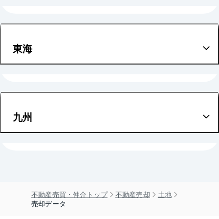
京都
北海道
滋賀
宮城
東海
奈良
愛知
和歌山
九州
福岡
不動産売買・仲介トップ
不動産売却
土地
売却データ