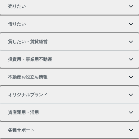
売りたい
買いたいTOP
借りたい
マンションの購入
売りたいTOP
貸したい・賃貸経営
新築・分譲マンションの購入
マンションの売却・査定
借りたいTOP
投資用・事業用不動産
中古マンションの購入
一戸建ての売却・査定
物件を借りる
貸したいTOP
不動産お役立ち情報
一戸建ての購入
土地の売却・査定
オフィス・店舗の賃貸
無料賃料査定
投資用・事業用不動産TOP
オリジナルブランド
新築一戸建ての購入
スピードAI査定
借りるときの流れ
マンション賃料データ
投資用不動産
不動産お役立ち情報
資産運用・活用
中古一戸建ての購入
不動産売却について
借りるガイド
賃貸管理プラン
事業用不動産
不動産AIアドバイザー Tellus Talk
当社売主リノベーションマンション
各種サポート
一棟リノベーションマンション L`GENTE（ルジェン
土地の購入
不動産査定について
リロケーションについて
マンション投資
マンションライブラリー
等価交換事業
テ）