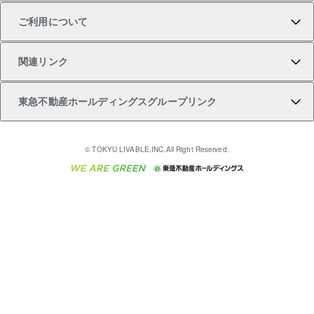
ご利用について
投資用一棟レジデンスWELL SQUARE（ウェルスクエ
注目キーワード物件特集
不動産売却の流れ
貸すガイド
マンション一棟
暮らしに役立つ不動産メディア 「Lnote」
アセットマネジメント・出資
相続サポート
ご契約者さまサポートメニュー
ア）
関連リンク
購入ガイド
不動産買換えの流れ
アパート経営
不動産相場・不動産価格情報
不動産小口投資 LEGACIA（レガシア）
リフォームサポート
ご紹介・再契約特典
本人確認に関するお客様へのお願い
東急不動産ホールディングスグループリンク
売却ガイド
アパート投資用物件
不動産売却FAQ
入居者様専用-各種ご案内（賃貸）
金融商品取引について
すまいValue
多言語対応
English
繁体中文
簡体中文
これからご結婚される方に東急百貨店のブライダルク
© TOKYU LIVABLE,INC.All Right Reserved.
収益物件
不動産コラム・ニュース
東急こすもす会「こすもすWeb」
東急リバブル ソーシャルメディアポリシー
東急不動産
ラブ
ご意見・お問い合わせ（金融商品取引専用の相談・お
人材サービスのご用命は 東急リバブルスタッフ株式会
ビル購入（ビル一棟）
不動産用語集
東急コミュニティー
問い合わせ窓口）
社まで
投資用不動産の売却査定
不動産なんでもネット相談室
保険募集におけるプライバシー・ポリシー
東北の逸品を贈ります 東北すぐれものセレクション
東急リバブル
ダイレクトメール（郵送物）・Eメールなどの送付停
事業用不動産の売却査定
住まいの税金
民泊の開業・運営のご相談は「ReINN株式会社」まで
東急住宅リース
止について
海外不動産
物件一括検索（購入＆賃貸）
宅地建物取引業者の皆様へ
学生情報センター（ナジック）