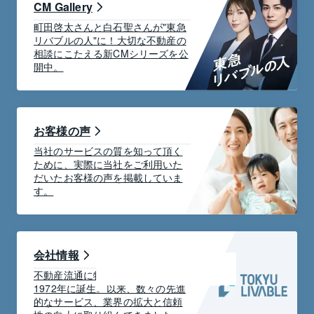
CM Gallery
町田啓太さんと白石聖さんが"東急
リバブルの人"に！大切な不動産の
相談にこたえる新CMシリーズを公
開中。
お客様の声
当社のサービスの質を知って頂く
ために、実際に当社をご利用いた
だいたお客様の声を掲載していま
す。
会社情報
不動産流通に特化した会社として
1972年に誕生。以来、数々の先進
的なサービス、業界の拡大と信頼