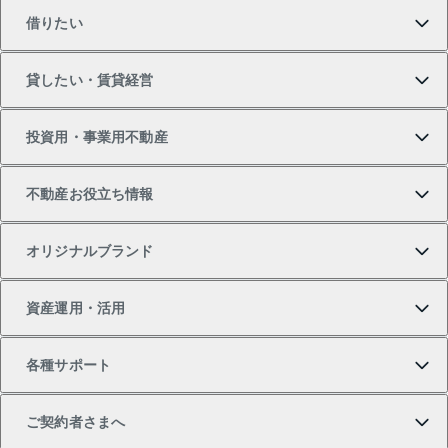
借りたい
マンションの購入
売りたいTOP
貸したい・賃貸経営
新築・分譲マンションの購入
マンションの売却・査定
借りたいTOP
投資用・事業用不動産
中古マンションの購入
一戸建ての売却・査定
物件を借りる
貸したいTOP
不動産お役立ち情報
一戸建ての購入
土地の売却・査定
オフィス・店舗の賃貸
無料賃料査定
投資用・事業用不動産TOP
オリジナルブランド
新築一戸建ての購入
スピードAI査定
借りるときの流れ
マンション賃料データ
投資用不動産
不動産お役立ち情報
資産運用・活用
中古一戸建ての購入
不動産売却について
借りるガイド
賃貸管理プラン
事業用不動産
不動産AIアドバイザー Tellus Talk
当社売主リノベーションマンション
各種サポート
一棟リノベーションマンション L`GENTE（ルジェン
土地の購入
不動産査定について
リロケーションについて
マンション投資
マンションライブラリー
等価交換事業
テ）
ご契約者さまへ
不動産購入の流れ
売却サービス
貸すときの流れ
投資用マンション
人気マンションランキング
区分リノベーションマンション Lideas（リディアス）
不動産M&A
シニア向けサポート