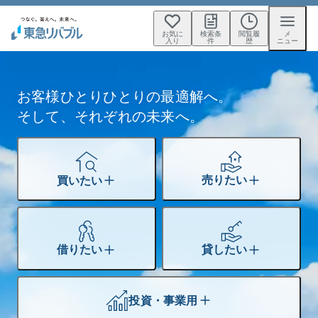
お気に
検索条
閲覧履
メ
入り
件
歴
ニュー
お客様
ひとりひとりの最適解へ。
そして、それぞれの未来へ。
売りたい
買いたい
借りたい
貸したい
投資・事業用