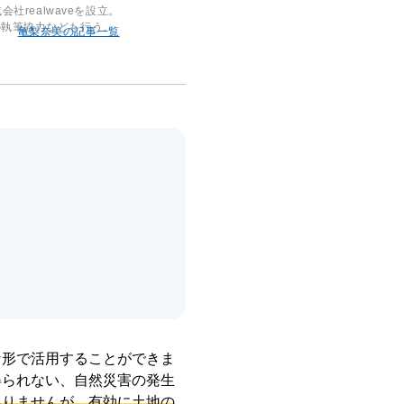
realwaveを設立。
の執筆協力なども行う。
亀梨奈美の記事一覧
な形で活用することができま
得られない、自然災害の発生
ありませんが、有効に土地の