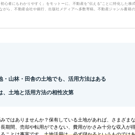
を初心者にもわかりやすく」をモットーに、不動産を“伝える”ことに特化した株式会社
ながら、不動産会社や銀行、出版社メディアへ多数寄稿。不動産ジャンル書籍
地・山林・田舎の土地でも、活用方法はある
は、土地と活用方法の相性次第
悩みではありませんか？保有している土地があれば、さまざま
、長期間、売却や転用ができない、費用がかさみ十分な収入が
あることは事実です。
土地活用は、必ず儲かるというものでは