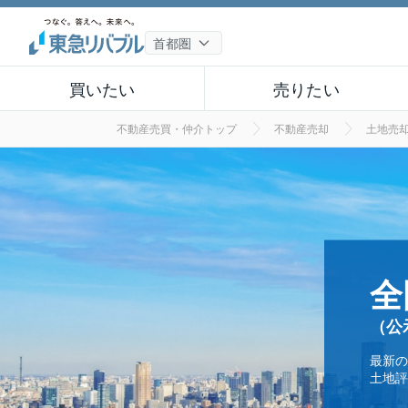
買いたい
売りたい
不動産売買・仲介トップ
不動産売却
土地売
全
（公
最新の
土地評