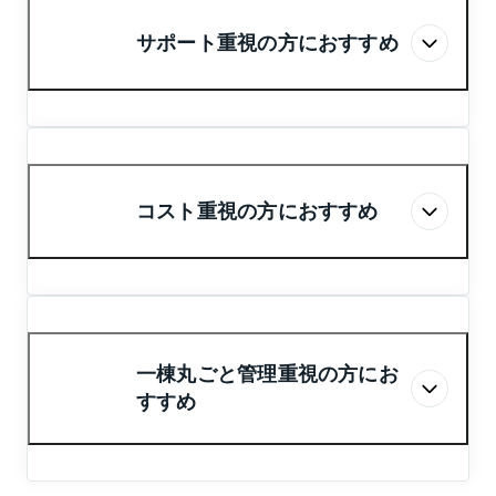
サポート重視の方におすすめ
転勤などを理由に、期間限定で貸したい
コスト重視の方におすすめ
リロケーションプラン
月額管理費０円！
コスト最重視型
一棟丸ごと管理重視の方にお
※
すすめ
トラブル発生時に当事者になるリスクを避け
スマートプラン
マスターリースプラン