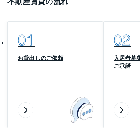
不動産賃貸の流れ
01
02
お貸出しのご依頼
入居者募
ご承諾