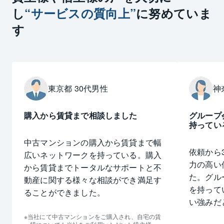
し
“サービスの質向上”
に努めていま
す
東京都 30代男性
神
購入から賃貸まで相談しました
グループ
持ってい
中古マンションの購入から賃貸まで幅
依頼から
広いネットワークを持っている。購入
力の高い
から賃貸までトータルなサポートと不
た。グル
動産に関する様々な相談ができ満足す
を持って
ることができました。
い強みだ
当社にて中古マンションをご購入され、自宅の賃