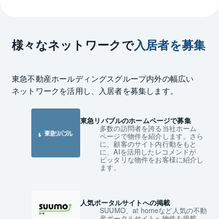
※賃料+管理費1.65ヶ月（税込）の初期費用が発生します。
一棟や複数物件の管理を一括で任せたい
様々なネットワークで
入居者を募集
とにかく煩わしい管理業務を任せたい
一棟管理プラン
東急不動産ホールディングスグループ内外の幅広い
ネットワークを活用し、入居者を募集します。
ベーシックプラン
東急リバブルのホームページで募集
多数の訪問者を誇る当社ホーム
ページで物件を紹介します。さら
に、顧客のサイト内行動をもと
に、AIを活用したレコメンドが
ピッタリな物件をお客様に紹介し
ます。
人気ポータルサイトへの掲載
SUUMO、at homeなど人気の不動
産ポータルサイトへ物件を掲載、