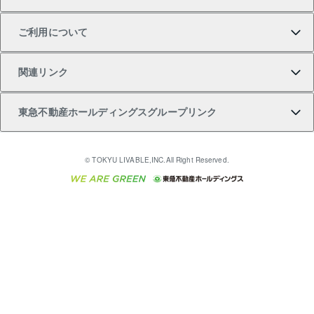
不動産購入の流れ
売却サービス
貸すときの流れ
投資用マンション
人気マンションランキング
区分リノベーションマンション Lideas（リディアス）
不動産M&A
シニア向けサポート
ご利用について
投資用一棟レジデンスWELL SQUARE（ウェルスクエ
注目キーワード物件特集
不動産売却の流れ
貸すガイド
マンション一棟
暮らしに役立つ不動産メディア 「Lnote」
アセットマネジメント・出資
相続サポート
ご契約者さまサポートメニュー
ア）
関連リンク
購入ガイド
不動産買換えの流れ
アパート経営
不動産相場・不動産価格情報
不動産小口投資 LEGACIA（レガシア）
リフォームサポート
ご紹介・再契約特典
本人確認に関するお客様へのお願い
東急不動産ホールディングスグループリンク
売却ガイド
アパート投資用物件
不動産売却FAQ
入居者様専用-各種ご案内（賃貸）
金融商品取引について
すまいValue
多言語対応
English
繁体中文
簡体中文
これからご結婚される方に東急百貨店のブライダルク
© TOKYU LIVABLE,INC.All Right Reserved.
収益物件
不動産コラム・ニュース
東急こすもす会「こすもすWeb」
東急リバブル ソーシャルメディアポリシー
東急不動産
ラブ
ご意見・お問い合わせ（金融商品取引専用の相談・お
人材サービスのご用命は 東急リバブルスタッフ株式会
ビル購入（ビル一棟）
不動産用語集
東急コミュニティー
問い合わせ窓口）
社まで
投資用不動産の売却査定
不動産なんでもネット相談室
保険募集におけるプライバシー・ポリシー
東北の逸品を贈ります 東北すぐれものセレクション
東急リバブル
ダイレクトメール（郵送物）・Eメールなどの送付停
事業用不動産の売却査定
住まいの税金
民泊の開業・運営のご相談は「ReINN株式会社」まで
東急住宅リース
止について