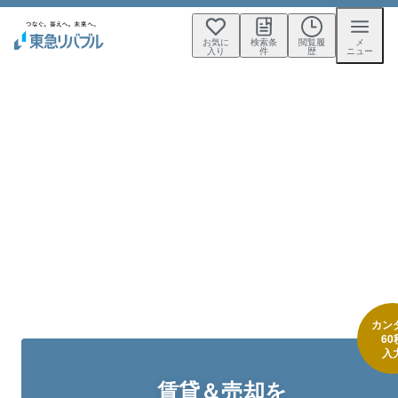
お気に
検索条
閲覧履
メ
入り
件
歴
ニュー
不動産賃貸は
東急リバブル
ライフプランに合わせた
最適な不動産活用をご提案いたします。
カン
60
入
賃貸＆売却
を