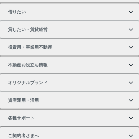
借りたい
マンションの購入
売りたいTOP
貸したい・賃貸経営
新築・分譲マンションの購入
マンションの売却・査定
借りたいTOP
投資用・事業用不動産
中古マンションの購入
一戸建ての売却・査定
物件を借りる
貸したいTOP
不動産お役立ち情報
一戸建ての購入
土地の売却・査定
オフィス・店舗の賃貸
無料賃料査定
投資用・事業用不動産TOP
オリジナルブランド
新築一戸建ての購入
スピードAI査定
借りるときの流れ
マンション賃料データ
投資用不動産
不動産お役立ち情報
資産運用・活用
中古一戸建ての購入
不動産売却について
借りるガイド
賃貸管理プラン
事業用不動産
不動産AIアドバイザー Tellus Talk
当社売主リノベーションマンション
各種サポート
一棟リノベーションマンション L`GENTE（ルジェン
土地の購入
不動産査定について
リロケーションについて
マンション投資
マンションライブラリー
等価交換事業
テ）
ご契約者さまへ