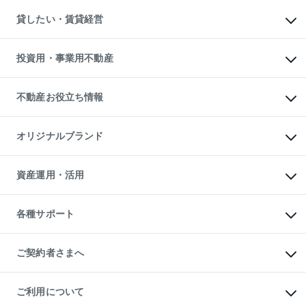
不動産購入の流れ
物件を借りる
不動産売却について
注目キーワード物件特集
オフィス・店舗の賃貸
貸したい・賃貸経営
不動産査定について
購入ガイド
借りるときの流れ
売却サービス
借りるガイド
不動産売却の流れ
無料賃料査定
多言語対応
不動産買換えの流れ
マンション賃料データ
投資用・事業用不動産
売却ガイド
賃貸管理プラン
English
繁体中文
簡体中文
リロケーションについて
投資用不動産
貸すときの流れ
事業用不動産
不動産お役立ち情報
貸すガイド
マンション投資
投資用マンション
不動産AIアドバイザー Tellus Talk
マンション一棟
マンションライブラリー
オリジナルブランド
アパート経営
人気マンションランキング
アパート投資用物件
暮らしに役立つ不動産メディア

収益物件
当社売主リノベーションマンション
「Lnote」
ビル購入（ビル一棟）
一棟リノベーションマンション

資産運用・活用
不動産相場・不動産価格情報
投資用不動産の売却査定
L`GENTE（ルジェンテ）
不動産売却FAQ
事業用不動産の売却査定
区分リノベーションマンション

不動産コラム・ニュース
等価交換事業
海外不動産
Lideas（リディアス）
不動産用語集
不動産M&A
各種サポート
投資用一棟レジデンスWELL

不動産なんでもネット相談室
アセットマネジメント・出資
SQUARE（ウェルスクエア）
住まいの税金
不動産小口投資

シニア向けサポート
物件一括検索（購入＆賃貸）
LEGACIA（レガシア）
相続サポート
ご契約者さまへ
リフォームサポート
ご契約者さまサポートメニュー
ご紹介・再契約特典
ご利用について
入居者様専用-各種ご案内（賃貸）