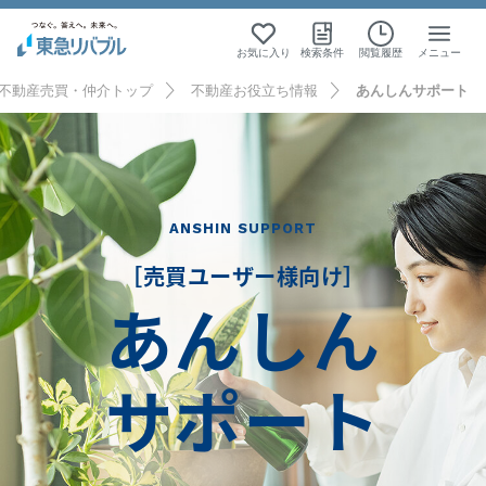
お気に入り
検索条件
閲覧履歴
メニュー
不動産売買・仲介トップ
不動産お役立ち情報
あんしんサポート
ANSHIN SUPPORT
［売買ユーザー様向け］
あんしん
サポート