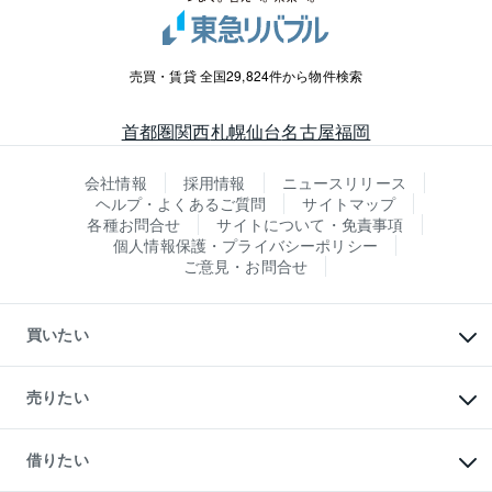
売買・賃貸 全国29,824件から物件検索
首都圏
関西
札幌
仙台
名古屋
福岡
会社情報
採用情報
ニュースリリース
ヘルプ・よくあるご質問
サイトマップ
各種お問合せ
サイトについて・免責事項
個人情報保護・プライバシーポリシー
ご意見・お問合せ
買いたい
マンションの購入
新築・分譲マンションの購入
売りたい
中古マンションの購入
一戸建ての購入
マンションの売却・査定
新築一戸建ての購入
一戸建ての売却・査定
借りたい
中古一戸建ての購入
土地の売却・査定
土地の購入
スピードAI査定