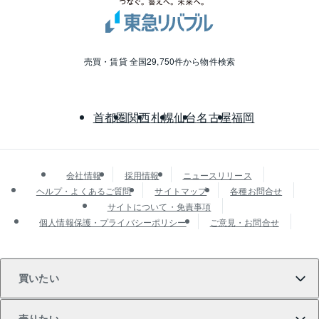
長野
売買・賃貸 全国29,750件から物件検索
岐阜
静岡
首都圏
関西
札幌
仙台
名古屋
福岡
三重
会社情報
採用情報
ニュースリリース
岡山
ヘルプ・よくあるご質問
サイトマップ
各種お問合せ
サイトについて・免責事項
個人情報保護・プライバシーポリシー
ご意見・お問合せ
広島
香川
買いたい
鹿児島