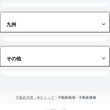
愛知
和歌山
九州
福岡
その他
岩手
福島
不動産売買・仲介トップ
不動産相場・不動産価格
栃木