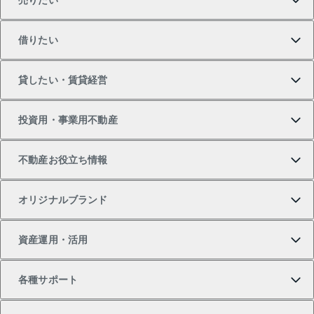
売りたい
買いたいTOP
借りたい
マンションの購入
売りたいTOP
貸したい・賃貸経営
新築・分譲マンションの購入
マンションの売却・査定
借りたいTOP
投資用・事業用不動産
中古マンションの購入
一戸建ての売却・査定
物件を借りる
貸したいTOP
不動産お役立ち情報
一戸建ての購入
土地の売却・査定
オフィス・店舗の賃貸
無料賃料査定
投資用・事業用不動産TOP
オリジナルブランド
新築一戸建ての購入
スピードAI査定
借りるときの流れ
マンション賃料データ
投資用不動産
不動産お役立ち情報
資産運用・活用
中古一戸建ての購入
不動産売却について
借りるガイド
賃貸管理プラン
事業用不動産
不動産AIアドバイザー Tellus Talk
当社売主リノベーションマンション
各種サポート
一棟リノベーションマンション L`GENTE（ルジェン
土地の購入
不動産査定について
リロケーションについて
マンション投資
マンションライブラリー
等価交換事業
テ）