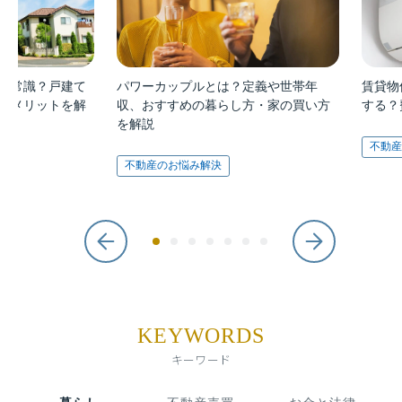
非常識？戸建て
パワーカップルとは？定義や世帯年
賃貸物
デメリットを解
収、おすすめの暮らし方・家の買い方
する？
を解説
不動産
不動産のお悩み解決
KEYWORDS
キーワード