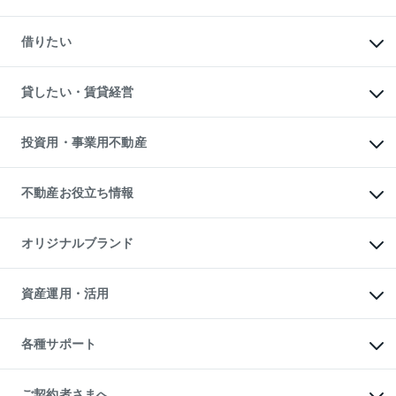
中古マンションの購入
一戸建ての購入
マンションの売却・査定
新築一戸建ての購入
一戸建ての売却・査定
借りたい
中古一戸建ての購入
土地の売却・査定
土地の購入
スピードAI査定
不動産購入の流れ
物件を借りる
不動産売却について
注目キーワード物件特集
オフィス・店舗の賃貸
貸したい・賃貸経営
不動産査定について
購入ガイド
借りるときの流れ
売却サービス
借りるガイド
不動産売却の流れ
無料賃料査定
多言語対応
不動産買換えの流れ
マンション賃料データ
投資用・事業用不動産
売却ガイド
賃貸管理プラン
English
繁体中文
簡体中文
リロケーションについて
投資用不動産
貸すときの流れ
事業用不動産
不動産お役立ち情報
貸すガイド
マンション投資
投資用マンション
不動産AIアドバイザー Tellus Talk
マンション一棟
マンションライブラリー
オリジナルブランド
アパート経営
人気マンションランキング
アパート投資用物件
暮らしに役立つ不動産メディア

収益物件
当社売主リノベーションマンション
「Lnote」
ビル購入（ビル一棟）
一棟リノベーションマンション

資産運用・活用
不動産相場・不動産価格情報
投資用不動産の売却査定
L`GENTE（ルジェンテ）
不動産売却FAQ
事業用不動産の売却査定
区分リノベーションマンション

不動産コラム・ニュース
等価交換事業
海外不動産
Lideas（リディアス）
不動産用語集
不動産M&A
各種サポート
投資用一棟レジデンスWELL

不動産なんでもネット相談室
アセットマネジメント・出資
SQUARE（ウェルスクエア）
住まいの税金
不動産小口投資

シニア向けサポート
物件一括検索（購入＆賃貸）
LEGACIA（レガシア）
相続サポート
ご契約者さまへ