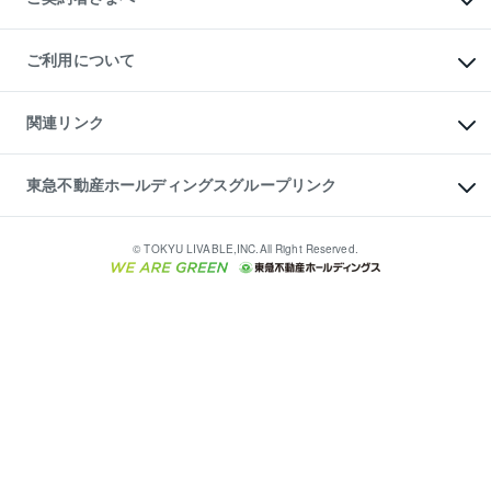
リフォームサポート
ご契約者さまサポートメニュー
ご紹介・再契約特典
ご利用について
入居者様専用-各種ご案内（賃貸）
東急こすもす会「こすもすWeb」
本人確認に関するお客様へのお願い
金融商品取引について
関連リンク
東急リバブル ソーシャルメディアポリシー
ご意見・お問い合わせ（金融商品取引専用の相談・お問い合わせ窓口）
すまいValue
保険募集におけるプライバシー・ポリシー
これからご結婚される方に東急百貨店のブライダルクラブ
東急不動産ホールディングスグループリンク
ダイレクトメール（郵送物）・Eメールなどの送付停止について
人材サービスのご用命は 東急リバブルスタッフ株式会社まで
宅地建物取引業者の皆様へ
東北の逸品を贈ります 東北すぐれものセレクション
東急不動産
民泊の開業・運営のご相談は「ReINN株式会社」まで
東急コミュニティー
© TOKYU LIVABLE,INC.All Right Reserved.
東急リバブル
東急住宅リース
学生情報センター（ナジック）
グループの一覧をもっと見る