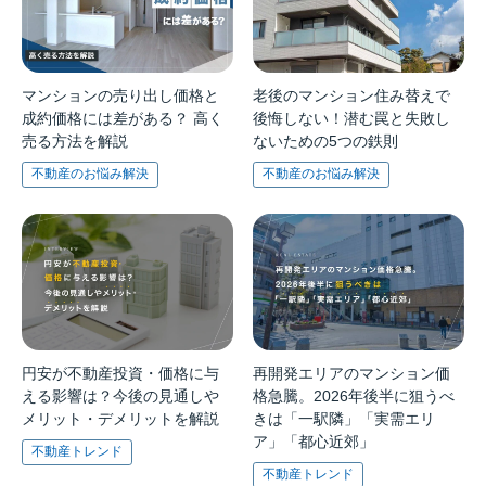
マンションの売り出し価格と
老後のマンション住み替えで
成約価格には差がある？ 高く
後悔しない！潜む罠と失敗し
売る方法を解説
ないための5つの鉄則
不動産のお悩み解決
不動産のお悩み解決
円安が不動産投資・価格に与
再開発エリアのマンション価
える影響は？今後の見通しや
格急騰。2026年後半に狙うべ
メリット・デメリットを解説
きは「一駅隣」「実需エリ
ア」「都心近郊」
不動産トレンド
不動産トレンド