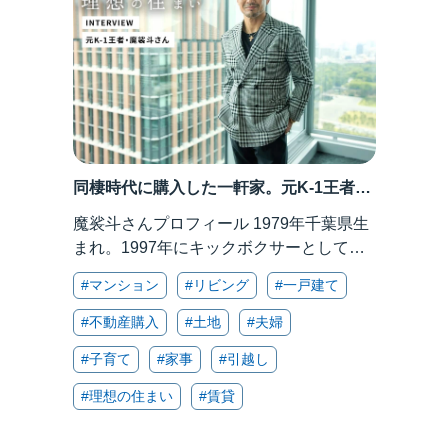
同棲時代に購入した一軒家。元K-1王者・
魔裟斗さんが語る、自由で家庭円満な暮
魔裟斗さんプロフィール 1979年千葉県生
らし
まれ。1997年にキックボクサーとしてデ
ビューし活躍。K-1 WORLD MAXでは、
#マンション
#リビング
#一戸建て
日本人初の世界王者（2003、2008年）に
輝く。2009年に現役を引退した後は、タ
#不動産購入
#土地
#夫婦
レント・ […]
#子育て
#家事
#引越し
#理想の住まい
#賃貸