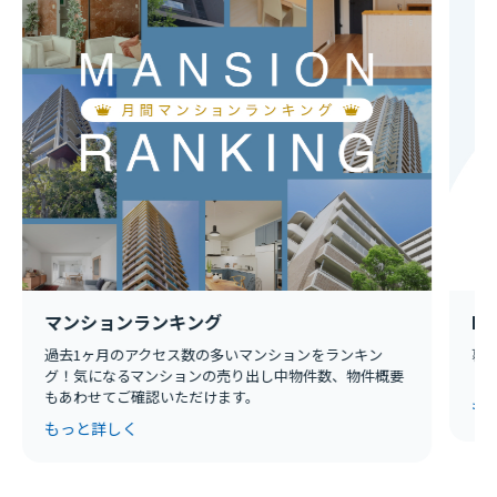
マンションランキング
Ln
過去1ヶ月のアクセス数の多いマンションをランキン
暮
グ！気になるマンションの売り出し中物件数、物件概要
ト
もあわせてご確認いただけます。
も
もっと詳しく