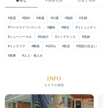
暮らし
不動産売買
お金と法律
#賃貸
#節約
#老後
#介護
#相続
#夫婦
#ワークライフバランス
#趣味
#移住
#コミュニティ
#ニューノーマル
#街紹介
#メンテナンス
#収納
#インテリア
#断熱
#SDGs
#防災
#理想の住まい
#家事
#エコ・省エネ
INFO
おすすめ情報