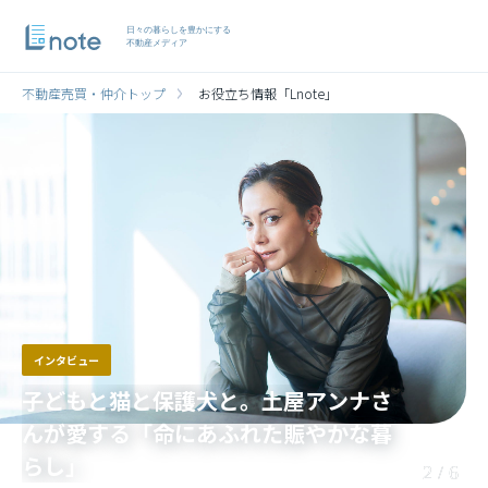
日々の暮らしを豊かにする
不動産メディア
不動産売買・仲介トップ
お役立ち情報「Lnote」
インタビュー
同棲時代に購入した一軒家。元K-1王
者・魔裟斗さんが語る、自由で家庭円
満な暮らし
3
/
6