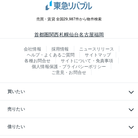
売買・賃貸 全国29,987件から物件検索
首都圏
関西
札幌
仙台
名古屋
福岡
会社情報
採用情報
ニュースリリース
ヘルプ・よくあるご質問
サイトマップ
各種お問合せ
サイトについて・免責事項
個人情報保護・プライバシーポリシー
ご意見・お問合せ
買いたい
マンションの購入
新築・分譲マンションの購入
売りたい
中古マンションの購入
一戸建ての購入
マンションの売却・査定
新築一戸建ての購入
一戸建ての売却・査定
借りたい
中古一戸建ての購入
土地の売却・査定
土地の購入
スピードAI査定
不動産購入の流れ
物件を借りる