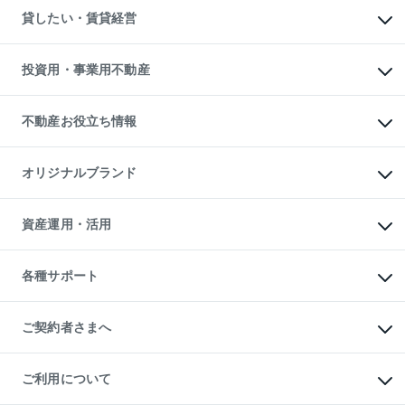
不動産売却について
注目キーワード物件特集
オフィス・店舗の賃貸
貸したい・賃貸経営
不動産査定について
購入ガイド
借りるときの流れ
売却サービス
借りるガイド
不動産売却の流れ
無料賃料査定
多言語対応
不動産買換えの流れ
マンション賃料データ
投資用・事業用不動産
売却ガイド
賃貸管理プラン
English
繁体中文
簡体中文
リロケーションについて
投資用不動産
貸すときの流れ
事業用不動産
不動産お役立ち情報
貸すガイド
マンション投資
投資用マンション
不動産AIアドバイザー Tellus Talk
マンション一棟
マンションライブラリー
オリジナルブランド
アパート経営
人気マンションランキング
アパート投資用物件
暮らしに役立つ不動産メディア

収益物件
当社売主リノベーションマンション
「Lnote」
ビル購入（ビル一棟）
一棟リノベーションマンション

資産運用・活用
不動産相場・不動産価格情報
投資用不動産の売却査定
L`GENTE（ルジェンテ）
不動産売却FAQ
事業用不動産の売却査定
区分リノベーションマンション

不動産コラム・ニュース
等価交換事業
海外不動産
Lideas（リディアス）
不動産用語集
不動産M&A
各種サポート
投資用一棟レジデンスWELL

不動産なんでもネット相談室
アセットマネジメント・出資
SQUARE（ウェルスクエア）
住まいの税金
不動産小口投資

シニア向けサポート
物件一括検索（購入＆賃貸）
LEGACIA（レガシア）
相続サポート
ご契約者さまへ
リフォームサポート
ご契約者さまサポートメニュー
ご紹介・再契約特典
ご利用について
入居者様専用-各種ご案内（賃貸）
東急こすもす会「こすもすWeb」