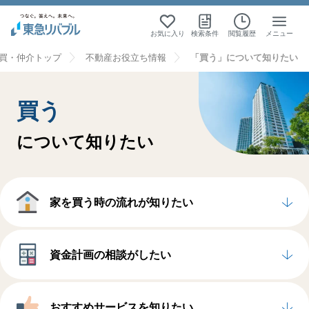
お気に入り
検索条件
閲覧履歴
メニュー
買・仲介トップ
不動産お役立ち情報
「買う」について知りたい
買う
について知りたい
家を買う時の
流れが知りたい
資金計画の
相談がしたい
おすすめサービス
を知りたい