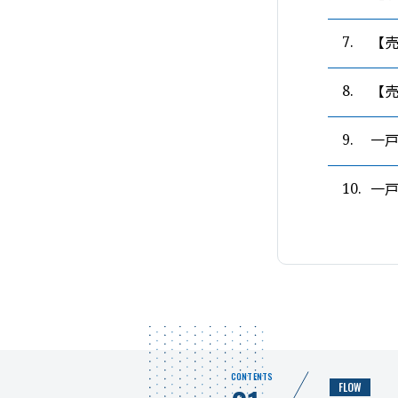
【
7.
【
8.
一
9.
一
10.
CONTENTS
FLOW