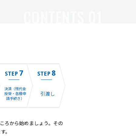
CONTENTS 01
7
8
STEP
STEP
決済（残代金
引渡し
授受・各種申
請手続き）
ころから始めましょう。その
ます。