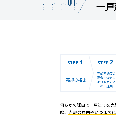
01
一戸
1
2
STEP
STEP
売却不動産の
調査・査定お
売却の相談
よび販売方法
のご提案
何らかの理由で一戸建てを売
際、
売却の理由やいつまで