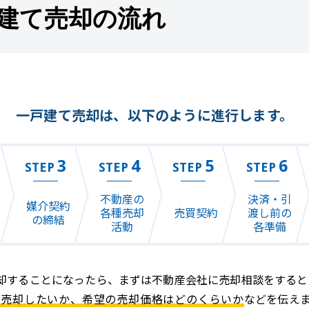
建て売却の流れ
一戸建て売却は、以下のように進行します。
3
4
5
6
STEP
STEP
STEP
STEP
不動産の
決済・引
媒介契約
各種売却
売買契約
渡し前の
の締結
活動
各準備
却することになったら、まずは不動産会社に売却相談をすると
に売却したいか、希望の売却価格はどのくらいか
などを伝え