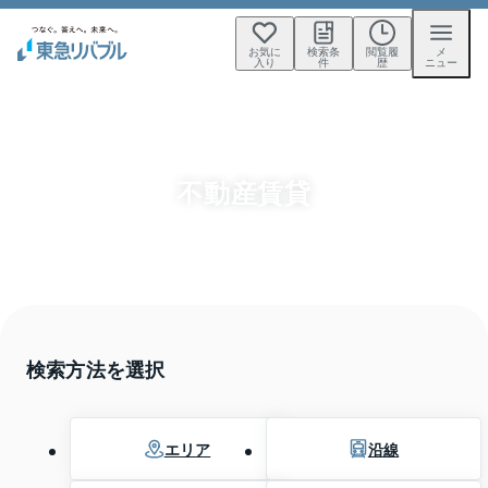
お気に
検索条
閲覧履
メ
入り
件
歴
ニュー
不動産賃貸
検索方法を選択
エリア
沿線