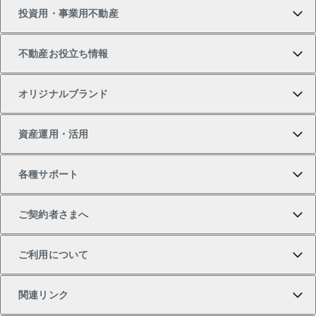
投資用・事業用不動産
中古マンションの購入
一戸建ての売却・査定
物件を借りる
貸したいTOP
不動産お役立ち情報
一戸建ての購入
土地の売却・査定
オフィス・店舗の賃貸
無料賃料査定
投資用・事業用不動産TOP
オリジナルブランド
新築一戸建ての購入
スピードAI査定
借りるときの流れ
マンション賃料データ
投資用不動産
不動産お役立ち情報
資産運用・活用
中古一戸建ての購入
不動産売却について
借りるガイド
賃貸管理プラン
事業用不動産
不動産AIアドバイザー Tellus Talk
当社売主リノベーションマンション
各種サポート
一棟リノベーションマンション L`GENTE（ルジェン
土地の購入
不動産査定について
リロケーションについて
マンション投資
マンションライブラリー
等価交換事業
テ）
ご契約者さまへ
不動産購入の流れ
売却サービス
貸すときの流れ
投資用マンション
人気マンションランキング
区分リノベーションマンション Lideas（リディアス）
不動産M&A
シニア向けサポート
ご利用について
投資用一棟レジデンスWELL SQUARE（ウェルスクエ
注目キーワード物件特集
不動産売却の流れ
貸すガイド
マンション一棟
暮らしに役立つ不動産メディア 「Lnote」
アセットマネジメント・出資
相続サポート
ご契約者さまサポートメニュー
ア）
関連リンク
購入ガイド
不動産買換えの流れ
アパート経営
不動産相場・不動産価格情報
不動産小口投資 LEGACIA（レガシア）
リフォームサポート
ご紹介・再契約特典
本人確認に関するお客様へのお願い