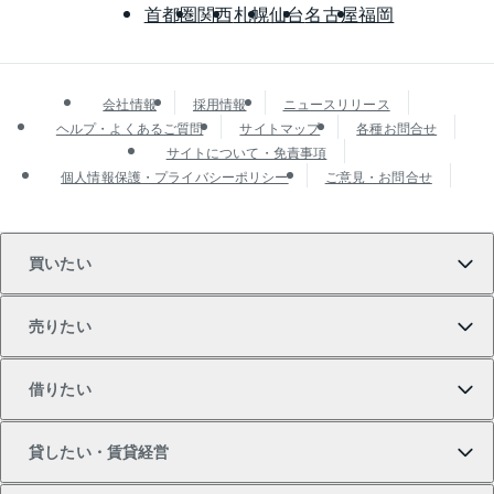
首都圏
関西
札幌
仙台
名古屋
福岡
会社情報
採用情報
ニュースリリース
ヘルプ・よくあるご質問
サイトマップ
各種お問合せ
サイトについて・免責事項
個人情報保護・プライバシーポリシー
ご意見・お問合せ
買いたい
売りたい
買いたいTOP
借りたい
マンションの購入
売りたいTOP
貸したい・賃貸経営
新築・分譲マンションの購入
マンションの売却・査定
借りたいTOP