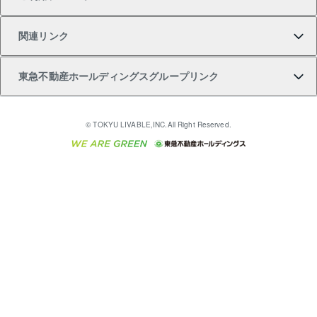
注目キーワード物件特集
不動産売却の流れ
貸すガイド
マンション一棟
暮らしに役立つ不動産メディア 「Lnote」
アセットマネジメント・出資
相続サポート
ご契約者さまサポートメニュー
ア）
関連リンク
購入ガイド
不動産買換えの流れ
アパート経営
不動産相場・不動産価格情報
不動産小口投資 LEGACIA（レガシア）
リフォームサポート
ご紹介・再契約特典
本人確認に関するお客様へのお願い
東急不動産ホールディングスグループリンク
売却ガイド
アパート投資用物件
不動産売却FAQ
入居者様専用-各種ご案内（賃貸）
金融商品取引について
すまいValue
多言語対応
English
繁体中文
簡体中文
これからご結婚される方に東急百貨店のブライダルク
© TOKYU LIVABLE,INC.All Right Reserved.
収益物件
不動産コラム・ニュース
東急こすもす会「こすもすWeb」
東急リバブル ソーシャルメディアポリシー
東急不動産
ラブ
ご意見・お問い合わせ（金融商品取引専用の相談・お
人材サービスのご用命は 東急リバブルスタッフ株式会
ビル購入（ビル一棟）
不動産用語集
東急コミュニティー
問い合わせ窓口）
社まで
投資用不動産の売却査定
不動産なんでもネット相談室
保険募集におけるプライバシー・ポリシー
東北の逸品を贈ります 東北すぐれものセレクション
東急リバブル
ダイレクトメール（郵送物）・Eメールなどの送付停
事業用不動産の売却査定
住まいの税金
民泊の開業・運営のご相談は「ReINN株式会社」まで
東急住宅リース
止について
海外不動産
物件一括検索（購入＆賃貸）
宅地建物取引業者の皆様へ
学生情報センター（ナジック）