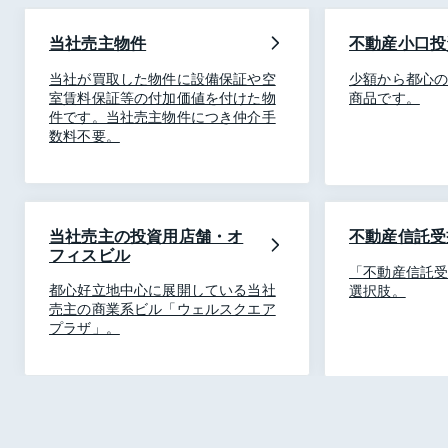
当社売主物件
不動産小口投
当社が買取した物件に設備保証や空
少額から都心
室賃料保証等の付加価値を付けた物
商品です。
件です。当社売主物件につき仲介手
数料不要。
当社売主の投資用店舗・オ
不動産信託受
フィスビル
「不動産信託
都心好立地中心に展開している当社
選択肢。
売主の商業系ビル「ウェルスクエア
プラザ」。