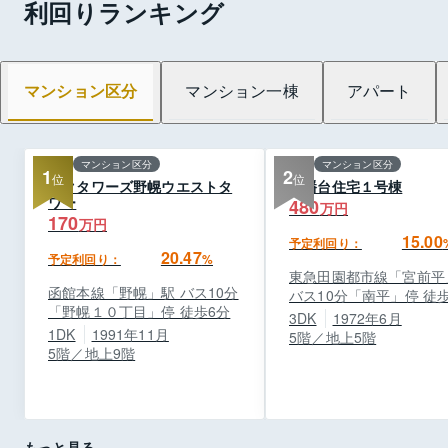
利回りランキング
マンション区分
マンション一棟
アパート
マンション区分
マンション区分
1
2
オクタワーズ野幌ウエストタ
白幡台住宅１号棟
ワー
480
万円
170
万円
15.00
予定利回り：
20.47
予定利回り：
%
東急田園都市線「宮前平」
函館本線「野幌」駅 バス10分
バス10分「南平」停 徒
「野幌１０丁目」停 徒歩6分
3DK
1972年6月
1DK
1991年11月
5階／地上5階
5階／地上9階
もっと見る