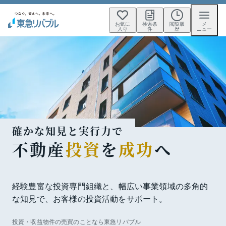
お気に
検索条
閲覧履
メ
入り
件
歴
ニュー
確かな知見と実行力で
不動産
投資
を
成功
へ
経験豊富な投資専門組織と、
幅広い事業領域の多角的
な知見で、お客様の投資活動をサポート。
投資・収益物件の売買のことなら東急リバブル