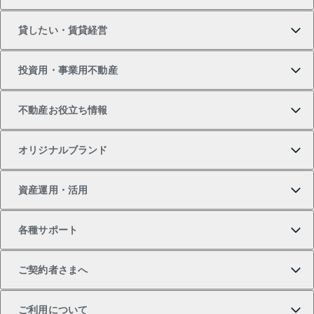
マンションの購入
売りたいTOP
貸したい・賃貸経営
新築・分譲マンションの購入
マンションの売却・査定
借りたいTOP
投資用・事業用不動産
中古マンションの購入
一戸建ての売却・査定
物件を借りる
貸したいTOP
不動産お役立ち情報
一戸建ての購入
土地の売却・査定
オフィス・店舗の賃貸
無料賃料査定
投資用・事業用不動産TOP
オリジナルブランド
新築一戸建ての購入
スピードAI査定
借りるときの流れ
マンション賃料データ
投資用不動産
不動産お役立ち情報
資産運用・活用
中古一戸建ての購入
不動産売却について
借りるガイド
賃貸管理プラン
事業用不動産
不動産AIアドバイザー Tellus Talk
当社売主リノベーションマンション
各種サポート
一棟リノベーションマンション L`GENTE（ルジェン
土地の購入
不動産査定について
リロケーションについて
マンション投資
マンションライブラリー
等価交換事業
テ）
ご契約者さまへ
不動産購入の流れ
売却サービス
貸すときの流れ
投資用マンション
人気マンションランキング
区分リノベーションマンション Lideas（リディアス）
不動産M&A
シニア向けサポート
ご利用について
投資用一棟レジデンスWELL SQUARE（ウェルスクエ