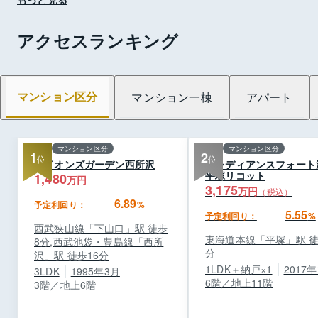
アクセスランキング
マンション区分
マンション一棟
アパート
マンション区分
マンション区分
1
2
ライオンズガーデン西所沢
プレディアンスフォート
平塚リコット
1,480
万円
3,175
万円
（税込）
6.89
予定利回り：
%
5.55
予定利回り：
%
西武狭山線「下山口」駅 徒歩
東海道本線「平塚」駅 徒
8分,西武池袋・豊島線「西所
分
沢」駅 徒歩16分
1LDK＋納戸×1
2017年
3LDK
1995年3月
6階／地上11階
3階／地上6階