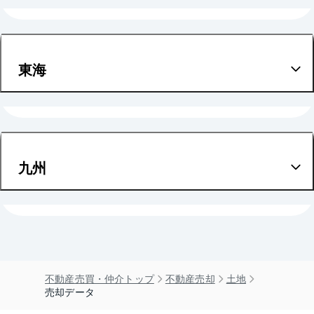
京都
北海道
滋賀
宮城
東海
奈良
愛知
和歌山
九州
福岡
不動産売買・仲介トップ
不動産売却
土地
売却データ