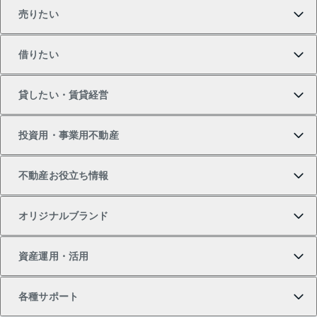
売りたい
買いたいTOP
借りたい
マンションの購入
売りたいTOP
貸したい・賃貸経営
新築・分譲マンションの購入
マンションの売却・査定
借りたいTOP
投資用・事業用不動産
中古マンションの購入
一戸建ての売却・査定
物件を借りる
貸したいTOP
不動産お役立ち情報
一戸建ての購入
土地の売却・査定
オフィス・店舗の賃貸
無料賃料査定
投資用・事業用不動産TOP
オリジナルブランド
新築一戸建ての購入
スピードAI査定
借りるときの流れ
マンション賃料データ
投資用不動産
不動産お役立ち情報
資産運用・活用
中古一戸建ての購入
不動産売却について
借りるガイド
賃貸管理プラン
事業用不動産
不動産AIアドバイザー Tellus Talk
当社売主リノベーションマンション
各種サポート
一棟リノベーションマンション L`GENTE（ルジェン
土地の購入
不動産査定について
リロケーションについて
マンション投資
マンションライブラリー
等価交換事業
テ）