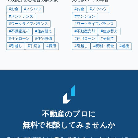
#お金
#ノウハウ
#お金
#ノウハウ
#メンテナンス
#マンション
#ワークライフバランス
#ワークライフバランス
#不動産売却
#住み替え
#不動産売却
#住み替え
#住宅ローン
#住宅設備
#住宅ローン
#子育て
#引越し
#手続き
#費用
#引越し
#税制・税金
#老後
不動産のプロに
無料で相談してみませんか