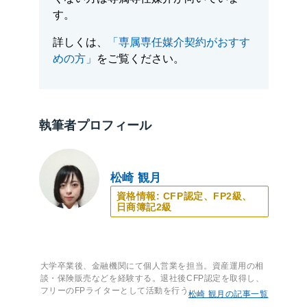
す。
詳しくは、
「専属専任媒介契約がおすす
めの方」
をご覧ください。
執筆者プロフィール
松崎 観月
資格情報: CFP認定、FP2級、
日商簿記2級
大学卒業後、金融機関にて個人営業を担当。資産運用の相
談・保険販売などを経験する。退社後CFP認定を取得し、
フリーのFPライターとして活動を行う。
松崎 観月の記事一覧