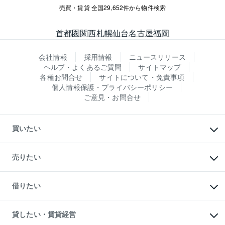
売買・賃貸 全国29,652件から物件検索
首都圏
関西
札幌
仙台
名古屋
福岡
会社情報
採用情報
ニュースリリース
ヘルプ・よくあるご質問
サイトマップ
各種お問合せ
サイトについて・免責事項
個人情報保護・プライバシーポリシー
ご意見・お問合せ
買いたい
マンションの購入
新築・分譲マンションの購入
売りたい
中古マンションの購入
一戸建ての購入
マンションの売却・査定
新築一戸建ての購入
一戸建ての売却・査定
借りたい
中古一戸建ての購入
土地の売却・査定
土地の購入
スピードAI査定
不動産購入の流れ
物件を借りる
不動産売却について
注目キーワード物件特集
オフィス・店舗の賃貸
貸したい・賃貸経営
不動産査定について
購入ガイド
借りるときの流れ
売却サービス