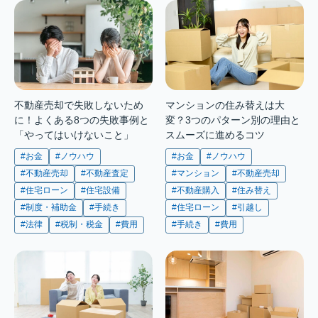
不動産売却で失敗しないため
マンションの住み替えは大
に！よくある8つの失敗事例と
変？3つのパターン別の理由と
「やってはいけないこと」
スムーズに進めるコツ
#お金
#ノウハウ
#お金
#ノウハウ
#不動産売却
#不動産査定
#マンション
#不動産売却
#住宅ローン
#住宅設備
#不動産購入
#住み替え
#制度・補助金
#手続き
#住宅ローン
#引越し
#法律
#税制・税金
#費用
#手続き
#費用