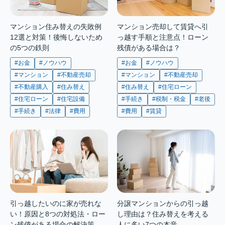
マンション住み替えの失敗例
マンション売却して賃貸へ引
12選と対策！後悔しないため
っ越す手順と注意点！ローン
の5つの鉄則
残債がある場合は？
#お金
#ノウハウ
#お金
#ノウハウ
#マンション
#不動産売却
#マンション
#不動産売却
#不動産購入
#住み替え
#住み替え
#住宅ローン
#住宅ローン
#住宅設備
#手続き
#税制・税金
#老後
#手続き
#法律
#費用
#費用
#賃貸
引っ越したいのに家が売れな
分譲マンションからの引っ越
い！原因と8つの対処法・ロー
し理由は？住み替えを考える
ン残債がある場合の解決策
人に多い7つの本音