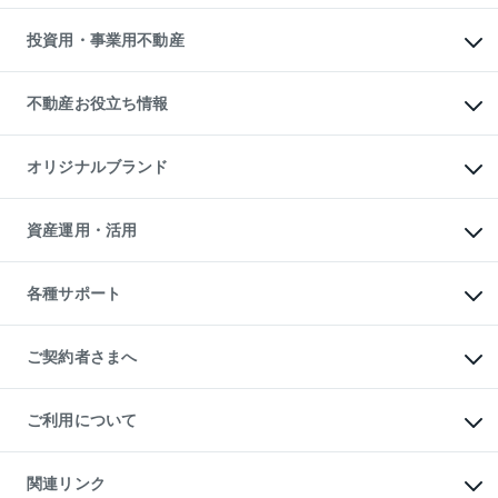
借りるガイド
不動産売却の流れ
無料賃料査定
多言語対応
不動産買換えの流れ
マンション賃料データ
投資用・事業用不動産
売却ガイド
賃貸管理プラン
English
繁体中文
簡体中文
リロケーションについて
投資用不動産
貸すときの流れ
事業用不動産
不動産お役立ち情報
貸すガイド
マンション投資
投資用マンション
不動産AIアドバイザー Tellus Talk
マンション一棟
マンションライブラリー
オリジナルブランド
アパート経営
人気マンションランキング
アパート投資用物件
暮らしに役立つ不動産メディア

収益物件
当社売主リノベーションマンション
「Lnote」
ビル購入（ビル一棟）
一棟リノベーションマンション

資産運用・活用
不動産相場・不動産価格情報
投資用不動産の売却査定
L`GENTE（ルジェンテ）
不動産売却FAQ
事業用不動産の売却査定
区分リノベーションマンション

不動産コラム・ニュース
等価交換事業
海外不動産
Lideas（リディアス）
不動産用語集
不動産M&A
各種サポート
投資用一棟レジデンスWELL

不動産なんでもネット相談室
アセットマネジメント・出資
SQUARE（ウェルスクエア）
住まいの税金
不動産小口投資

シニア向けサポート
物件一括検索（購入＆賃貸）
LEGACIA（レガシア）
相続サポート
ご契約者さまへ
リフォームサポート
ご契約者さまサポートメニュー
ご紹介・再契約特典
ご利用について
入居者様専用-各種ご案内（賃貸）
東急こすもす会「こすもすWeb」
本人確認に関するお客様へのお願い
金融商品取引について
関連リンク
東急リバブル ソーシャルメディアポリシー