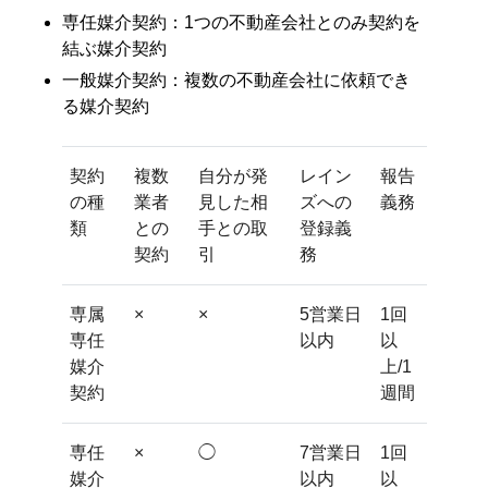
専任媒介契約：1つの不動産会社とのみ契約を
結ぶ媒介契約
一般媒介契約：複数の不動産会社に依頼でき
る媒介契約
契約
複数
自分が発
レイン
報告
の種
業者
見した相
ズへの
義務
類
との
手との取
登録義
契約
引
務
専属
×
×
5営業日
1回
専任
以内
以
媒介
上/1
契約
週間
専任
×
◯
7営業日
1回
媒介
以内
以