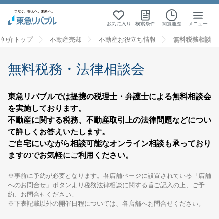
お気に入り
検索条件
閲覧履歴
メニュー
・仲介トップ
不動産売却
不動産お役立ち情報
無料税務相談
無料税務・法律相談会
東急リバブルでは提携の税理士・弁護士による無料相談会
を実施しております。
不動産に関する税務、不動産取引上の法律問題などについ
て詳しくお答えいたします。
ご自宅にいながら相談可能なオンライン相談も承っており
ますのでお気軽にご利用ください。
※事前に予約が必要となります。各店舗ページに設置されている「店舗
へのお問合せ」ボタンより税務法律相談に関する旨ご記入の上、ご予
約、お問合せください。
※下表記載以外の開催日程については、各店舗へお問合せください。