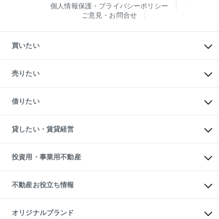
個人情報保護・プライバシーポリシー
ご意見・お問合せ
買いたい
マンションの購入
新築・分譲マンションの購入
売りたい
中古マンションの購入
一戸建ての購入
マンションの売却・査定
新築一戸建ての購入
一戸建ての売却・査定
借りたい
中古一戸建ての購入
土地の売却・査定
土地の購入
スピードAI査定
不動産購入の流れ
物件を借りる
不動産売却について
注目キーワード物件特集
オフィス・店舗の賃貸
貸したい・賃貸経営
不動産査定について
購入ガイド
借りるときの流れ
売却サービス
借りるガイド
不動産売却の流れ
無料賃料査定
多言語対応
不動産買換えの流れ
マンション賃料データ
投資用・事業用不動産
売却ガイド
賃貸管理プラン
English
繁体中文
簡体中文
リロケーションについて
投資用不動産
貸すときの流れ
事業用不動産
不動産お役立ち情報
貸すガイド
マンション投資
投資用マンション
不動産AIアドバイザー Tellus Talk
マンション一棟
マンションライブラリー
オリジナルブランド
アパート経営
人気マンションランキング