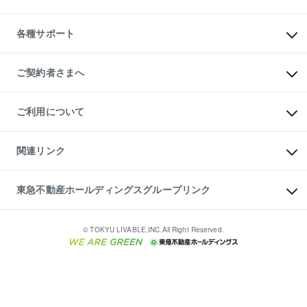
投資用不動産の売却査定
L`GENTE（ルジェンテ）
不動産売却FAQ
事業用不動産の売却査定
区分リノベーションマンション

不動産コラム・ニュース
等価交換事業
海外不動産
Lideas（リディアス）
不動産用語集
不動産M&A
各種サポート
投資用一棟レジデンスWELL

不動産なんでもネット相談室
アセットマネジメント・出資
SQUARE（ウェルスクエア）
住まいの税金
不動産小口投資

シニア向けサポート
物件一括検索（購入＆賃貸）
LEGACIA（レガシア）
相続サポート
ご契約者さまへ
リフォームサポート
ご契約者さまサポートメニュー
ご紹介・再契約特典
ご利用について
入居者様専用-各種ご案内（賃貸）
東急こすもす会「こすもすWeb」
本人確認に関するお客様へのお願い
金融商品取引について
関連リンク
東急リバブル ソーシャルメディアポリシー
ご意見・お問い合わせ（金融商品取引専用の相談・お問い合わせ窓口）
すまいValue
保険募集におけるプライバシー・ポリシー
これからご結婚される方に東急百貨店のブライダルクラブ
東急不動産ホールディングスグループリンク
ダイレクトメール（郵送物）・Eメールなどの送付停止について
人材サービスのご用命は 東急リバブルスタッフ株式会社まで
宅地建物取引業者の皆様へ
東北の逸品を贈ります 東北すぐれものセレクション
東急不動産
民泊の開業・運営のご相談は「ReINN株式会社」まで
東急コミュニティー
© TOKYU LIVABLE,INC.All Right Reserved.
東急リバブル
東急住宅リース
学生情報センター（ナジック）
グループの一覧をもっと見る