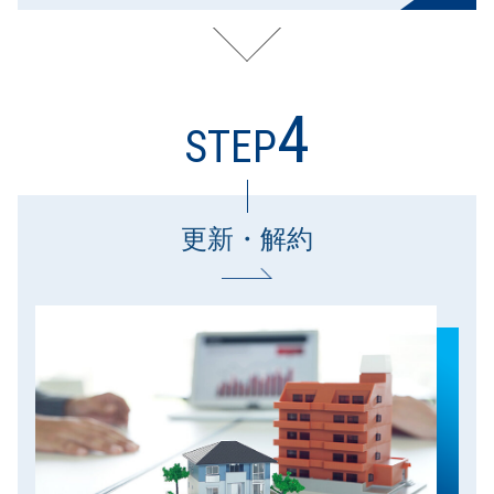
4
STEP
更新・解約