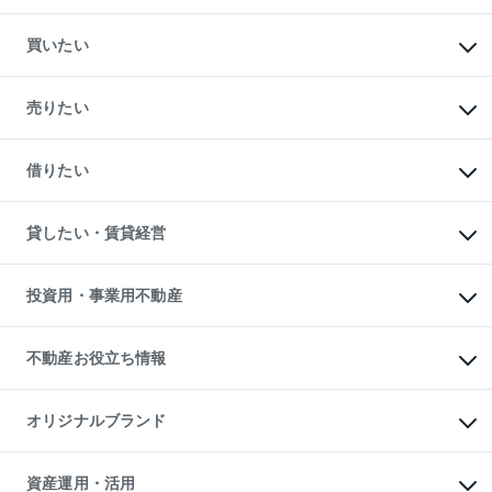
買いたい
マンションの購入
新築・分譲マンションの購入
売りたい
中古マンションの購入
一戸建ての購入
マンションの売却・査定
新築一戸建ての購入
一戸建ての売却・査定
借りたい
中古一戸建ての購入
土地の売却・査定
土地の購入
スピードAI査定
不動産購入の流れ
物件を借りる
不動産売却について
注目キーワード物件特集
オフィス・店舗の賃貸
貸したい・賃貸経営
不動産査定について
購入ガイド
借りるときの流れ
売却サービス
借りるガイド
不動産売却の流れ
無料賃料査定
多言語対応
不動産買換えの流れ
マンション賃料データ
投資用・事業用不動産
売却ガイド
賃貸管理プラン
English
繁体中文
簡体中文
リロケーションについて
投資用不動産
貸すときの流れ
事業用不動産
不動産お役立ち情報
貸すガイド
マンション投資
投資用マンション
不動産AIアドバイザー Tellus Talk
マンション一棟
マンションライブラリー
オリジナルブランド
アパート経営
人気マンションランキング
アパート投資用物件
暮らしに役立つ不動産メディア

収益物件
当社売主リノベーションマンション
「Lnote」
ビル購入（ビル一棟）
一棟リノベーションマンション

資産運用・活用
不動産相場・不動産価格情報