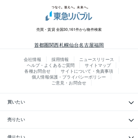
売買・賃貸 全国30,161件から物件検索
首都圏
関西
札幌
仙台
名古屋
福岡
会社情報
採用情報
ニュースリリース
ヘルプ・よくあるご質問
サイトマップ
各種お問合せ
サイトについて・免責事項
個人情報保護・プライバシーポリシー
ご意見・お問合せ
買いたい
マンションの購入
新築・分譲マンションの購入
売りたい
中古マンションの購入
一戸建ての購入
マンションの売却・査定
新築一戸建ての購入
一戸建ての売却・査定
借りたい
中古一戸建ての購入