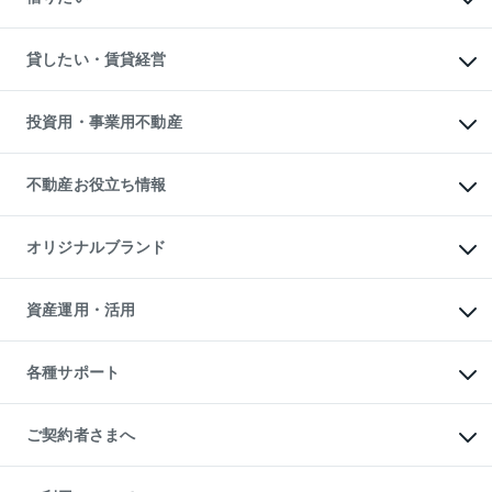
土地の売却・査定
土地の購入
スピードAI査定
不動産購入の流れ
物件を借りる
不動産売却について
注目キーワード物件特集
オフィス・店舗の賃貸
貸したい・賃貸経営
不動産査定について
購入ガイド
借りるときの流れ
売却サービス
借りるガイド
不動産売却の流れ
無料賃料査定
多言語対応
不動産買換えの流れ
マンション賃料データ
投資用・事業用不動産
売却ガイド
賃貸管理プラン
English
繁体中文
簡体中文
リロケーションについて
投資用不動産
貸すときの流れ
事業用不動産
不動産お役立ち情報
貸すガイド
マンション投資
投資用マンション
不動産AIアドバイザー Tellus Talk
マンション一棟
マンションライブラリー
オリジナルブランド
アパート経営
人気マンションランキング
アパート投資用物件
暮らしに役立つ不動産メディア

収益物件
当社売主リノベーションマンション
「Lnote」
ビル購入（ビル一棟）
一棟リノベーションマンション

資産運用・活用
不動産相場・不動産価格情報
投資用不動産の売却査定
L`GENTE（ルジェンテ）
不動産売却FAQ
事業用不動産の売却査定
区分リノベーションマンション

不動産コラム・ニュース
等価交換事業
海外不動産
Lideas（リディアス）
不動産用語集
不動産M&A
各種サポート
投資用一棟レジデンスWELL

不動産なんでもネット相談室
アセットマネジメント・出資
SQUARE（ウェルスクエア）
住まいの税金
不動産小口投資

シニア向けサポート
物件一括検索（購入＆賃貸）
LEGACIA（レガシア）
相続サポート
ご契約者さまへ
リフォームサポート
ご契約者さまサポートメニュー
ご紹介・再契約特典