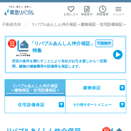
お気に入り
検索条件
閲覧履歴
メニュー
不動産売却
リバブルあんしん仲介保証＜建物保証・住宅設備保証＞
「リバブルあんしん仲介保証」
可能物件
特集
所定の条件を満たすことにより当社がお引き渡しから一定期
間、建物の補修費用や設備等を保証します。
リバブルあんしん仲介保証
建物保証
＜建物保証・住宅設備保証＞
住宅設備保証
誕生の背景
建物保証とは
その他サポートメニュー
売主様へ
住宅設備保証までの流れ
瑕疵保険
買主様へ