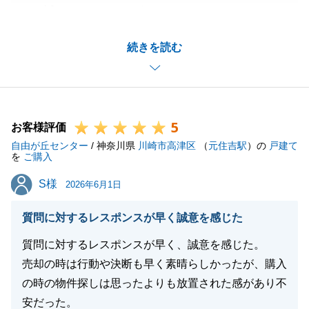
だき誠にありがとうございました。
お取引がトラブル無く円滑に進行いたしましたのも、
続きを読む
ひとえにT様の迅速かつ丁寧なご協力のおかげでござ
います。
心より御礼申し上げます。
また何かお役に立てることがございましたら、どうぞ
5
お気軽に溝の口センターまでお申し付けください。
お客様評価
自由が丘センター
T様の益々のご発展を、心よりお祈り申し上げます。
/ 神奈川県
川崎市高津区
（
元住吉駅
）の
戸建て
を
ご購入
S様
S様
2026年6月1日
閉じる
質問に対するレスポンスが早く誠意を感じた
質問に対するレスポンスが早く、誠意を感じた。
売却の時は行動や決断も早く素晴らしかったが、購入
の時の物件探しは思ったよりも放置された感があり不
安だった。