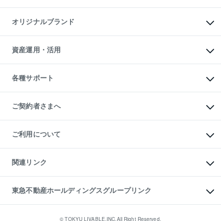
投資用マンション
不動産AIアドバイザー Tellus Talk
マンション一棟
マンションライブラリー
オリジナルブランド
アパート経営
人気マンションランキング
アパート投資用物件
暮らしに役立つ不動産メディア

収益物件
当社売主リノベーションマンション
「Lnote」
ビル購入（ビル一棟）
一棟リノベーションマンション

資産運用・活用
不動産相場・不動産価格情報
投資用不動産の売却査定
L`GENTE（ルジェンテ）
不動産売却FAQ
事業用不動産の売却査定
区分リノベーションマンション

不動産コラム・ニュース
等価交換事業
海外不動産
Lideas（リディアス）
不動産用語集
不動産M&A
各種サポート
投資用一棟レジデンスWELL

不動産なんでもネット相談室
アセットマネジメント・出資
SQUARE（ウェルスクエア）
住まいの税金
不動産小口投資

シニア向けサポート
物件一括検索（購入＆賃貸）
LEGACIA（レガシア）
相続サポート
ご契約者さまへ
リフォームサポート
ご契約者さまサポートメニュー
ご紹介・再契約特典
ご利用について
入居者様専用-各種ご案内（賃貸）
東急こすもす会「こすもすWeb」
本人確認に関するお客様へのお願い
金融商品取引について
関連リンク
東急リバブル ソーシャルメディアポリシー
ご意見・お問い合わせ（金融商品取引専用の相談・お問い合わせ窓口）
すまいValue
保険募集におけるプライバシー・ポリシー
これからご結婚される方に東急百貨店のブライダルクラブ
東急不動産ホールディングスグループリンク
ダイレクトメール（郵送物）・Eメールなどの送付停止について
人材サービスのご用命は 東急リバブルスタッフ株式会社まで
宅地建物取引業者の皆様へ
東北の逸品を贈ります 東北すぐれものセレクション
東急不動産
民泊の開業・運営のご相談は「ReINN株式会社」まで
東急コミュニティー
© TOKYU LIVABLE,INC.All Right Reserved.