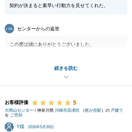
契約が決まると素早い行動力を見せてくれた。
東急リバブル
センターからの返答
この度は誠にありがとうございました。
お取引の中では、ご不安なお気持ちにさせてしまう場
面もあり、誠に申し訳ありませんでした。
続きを読む
そのような中でも、S様にはいつも迅速にご対応いた
だき、また綿密にお打ち合わせを重ねていただけたこ
とには大変感謝しております。
今後も何かお困り事やご相談などございましたら、全
5
力でお手伝いをさせていただきますので、いつでもお
お客様評価
大岡山センター
気軽にお声がけください。
/ 神奈川県
川崎市高津区
（
梶が谷駅
）の
戸建て
を
ご売却
Y様
Y様
2026年5月30日