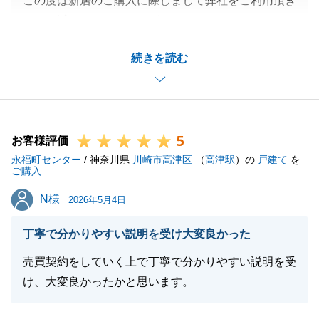
この度は新居のご購入に際しまして弊社をご利用頂き
まして誠にありがとうございました。
M様の新生活が実りあるものになること心よりお祈り
続きを読む
申し上げます。
ご自宅のご売却に関しましても精一杯尽力させて頂き
ます。
引き続きよろしくお願い致します。
5
お客様評価
永福町センター
/ 神奈川県
川崎市高津区
（
高津駅
）の
戸建て
を
ご購入
閉じる
N様
N様
2026年5月4日
丁寧で分かりやすい説明を受け大変良かった
売買契約をしていく上で丁寧で分かりやすい説明を受
け、大変良かったかと思います。