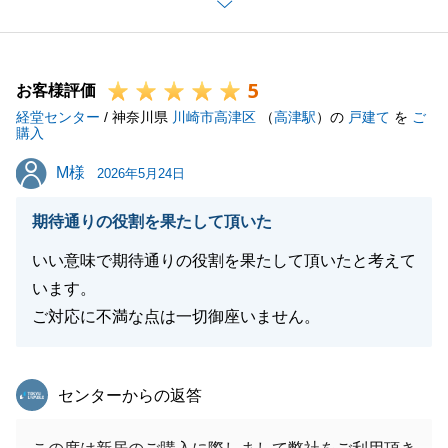
また、新たなお客様をご紹介いただき、重ねて御礼申
し上げます。
今後も何かお困り事がございましたら、いつでもお気
5
軽にご連絡下さい。
お客様評価
経堂センター
引き続き、何卒よろしくお願い申し上げます。
/ 神奈川県
川崎市高津区
（
高津駅
）の
戸建て
を
ご
購入
M様
M様
2026年5月24日
閉じる
期待通りの役割を果たして頂いた
いい意味で期待通りの役割を果たして頂いたと考えて
います。
ご対応に不満な点は一切御座いません。
東急リバブル
センターからの返答