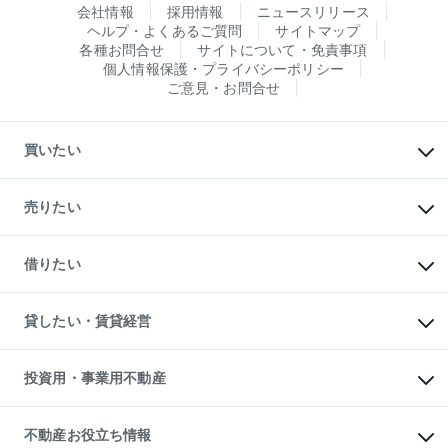
会社情報
採用情報
ニュースリリース
ヘルプ・よくあるご質問
サイトマップ
各種お問合せ
サイトについて・免責事項
個人情報保護・プライバシーポリシー
ご意見・お問合せ
買いたい
マンションの購入
新築・分譲マンションの購入
売りたい
中古マンションの購入
一戸建ての購入
マンションの売却・査定
新築一戸建ての購入
一戸建ての売却・査定
借りたい
中古一戸建ての購入
土地の売却・査定
土地の購入
スピードAI査定
不動産購入の流れ
物件を借りる
不動産売却について
注目キーワード物件特集
オフィス・店舗の賃貸
貸したい・賃貸経営
不動産査定について
購入ガイド
借りるときの流れ
売却サービス
借りるガイド
不動産売却の流れ
無料賃料査定
多言語対応
不動産買換えの流れ
マンション賃料データ
投資用・事業用不動産
売却ガイド
賃貸管理プラン
English
繁体中文
簡体中文
リロケーションについて
投資用不動産
貸すときの流れ
事業用不動産
不動産お役立ち情報
貸すガイド
マンション投資