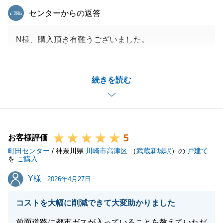
東急リバブル
センターからの返答
N様、購入頂き有難うございました。
地縁のないエリアで坂のアップダウンをしながら色々
な物件を内覧頂いた事が昨日の様に思い出されます。
続きを読む
そんな中、今回のご自宅はN様と私が一目ぼれしたご
自宅という事もあり、個人的にも思い入れがございま
す。
是非、大切にお使い下さい。
5
引き続き、末永くよろしくお願いいたします。
お客様評価
町田センター
/ 神奈川県
川崎市高津区
（
武蔵新城駅
）の
戸建て
を
ご購入
Y様
Y様
2026年4月27日
閉じる
コストを大幅に削減できて大変助かりました
前面道路に都市ガスが入っていることを教えていただ