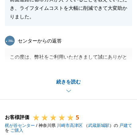
き、ライフタイムコストを大幅に削減できて大変助か
りました。
東急リバブル
センターからの返答
この度は、弊社をご利用いただきまして誠にありがと
うございました。_
お客様の大切なお住まいのご購入に携われて、大変光
続きを読む
栄でございます。
_合わせてお褒めのお言葉、大変嬉しく思います。__
お困りのことがございましたら、お気軽にご連絡いた
だければと存じます。_
5
今後ともよろしくお願いいたします。
お客様評価
梶が谷センター
/ 神奈川県
川崎市高津区
（
武蔵新城駅
）の
戸建て
を
ご購入