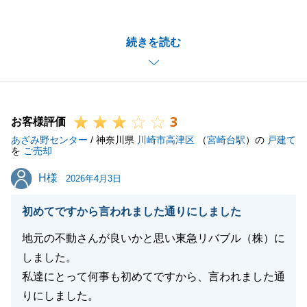
にありがとうございました。
ご希望に合った物件をご購入いただくことが出来、大
続きを読む
変嬉しく思っております。
また、弊社のサービスにもご満足いただき光栄に存じ
ます。
何かお困りごとがございましたら、いつでもご連絡下
3
さいませ。
お客様評価
あざみ野センター
今後とも東急リバブルをよろしくお願いいたします。
/ 神奈川県
川崎市高津区
（
宮崎台駅
）の
戸建て
を
ご売却
H様
H様
2026年4月3日
閉じる
初めてですから言われました通りにしました
地元の不動さんが良いかと思い東急リバブル（株）に
しました。
私達にとって何事も初めてですから、言われました通
りにしました。