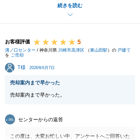
続きを読む
O様にも色々とご協力いただき、無事にご決済を迎え
ることができました。
改めまして感謝申し上げます。
今後とも不動産関連につきまして何かご相談がござい
5
ましたらお気軽にご連絡いただけますと幸いです。
お客様評価
溝ノ口センター
引き続きよろしくお願いいたします。
/ 神奈川県
川崎市高津区
（
東山田駅
）の
戸建て
を
ご売却
T様
T様
2026年6月7日
閉じる
売却案内まで早かった
売却案内まで早かった。
東急リバブル
センターからの返答
この度は、大変お忙しい中、アンケートへご回答いた