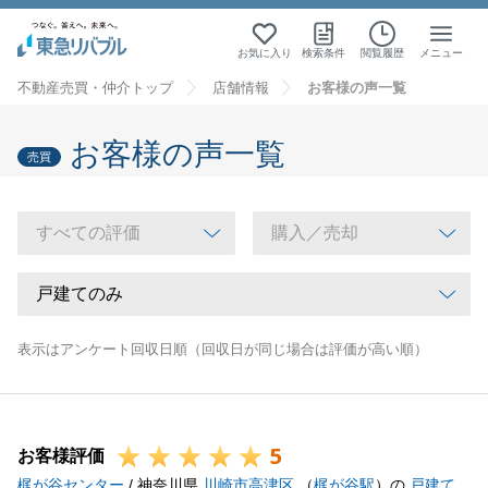
お気に入り
検索条件
閲覧履歴
メニュー
不動産売買・仲介トップ
店舗情報
お客様の声一覧
お客様の声一覧
売買
表示はアンケート回収日順（回収日が同じ場合は評価が高い順）
5
お客様評価
梶が谷センター
/ 神奈川県
川崎市高津区
（
梶が谷駅
）の
戸建て