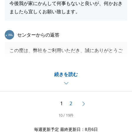
今後我が家にかんして何事もないと良いが、何かおき
ましたら宜しくお願い致します。
東急リバブル
センターからの返答
この度は、弊社をご利用いただき、誠にありがとうご
ざいました。
ご契約からご決済までが約1年と長い期間を要しまし
続きを読む
たが、無事にご決済を迎えることができ、安心しまし
た。
今後も新居にてお困りごとございましたら、いつでも
お気軽にご相談ください。
1
2
次へ
10 / 19件
閉じる
毎週更新予定 最終更新日：8月6日