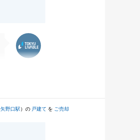
東急リバブル
（
矢野口駅
）の
戸建て
を
ご売却