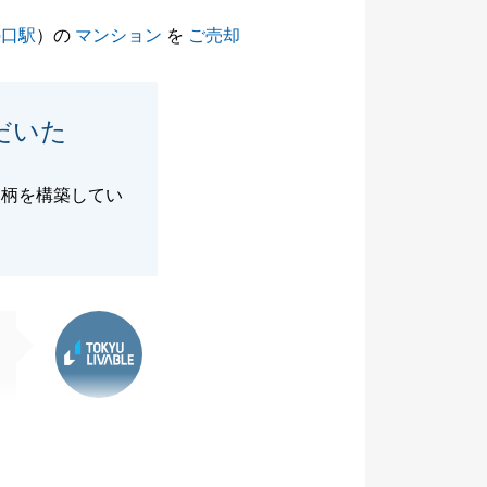
の口駅
）の
マンション
を
ご売却
だいた
間柄を構築してい
東急リバブル