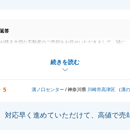
閉じる
返答
が残る大切な不動産のご売却をお任せいただきまして、誠に
いました。
切に使わせていただくと仰っておりましたので、非常に良い
続きを読む
のではないかと思います。
ン購入につきましても尽力させていただければと考えており
続き何卒宜しくお願い申し上げます。
5
溝ノ口センター
/ 神奈川県
川崎市高津区
（
溝
閉じる
対応早く進めていただけて、高値で売