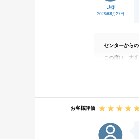
U様
2026年6月27日
センターからの
この度は、大切
き、無事にお取
今回の売却にあ
様のご期待に応
てこれほど嬉し
U様の貴重な不
お客様評価
いただけたこと
今後も不動産に
S様
でもお気軽にご
またお客様のお