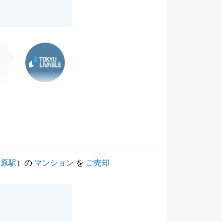
東急リバブル
中原駅
）の
マンション
を
ご売却