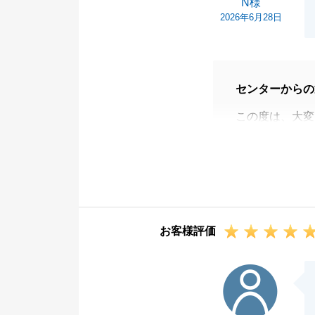
N様
2026年6月28日
センターからの
この度は、大変
ざいました。
不動産のお買い
したのも、ひと
心より御礼申し
N様との素晴ら
お客様評価
とご満足をお届
また何かお役に
U様
お申し付けくだ
N様の益々のご