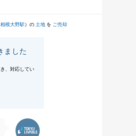
（
相模大野駅
）の
土地
を
ご売却
きました
だき、対応してい
東急リバブル