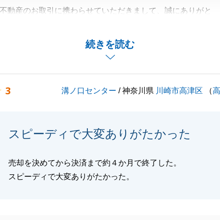
不動産のお取引に携わらせていただきまして、誠にありがと
持ち分売買ということで、ご親族皆様にお集まりいただきま
続きを読む
が無いようにお取引の進め方など細かくご説明をさせていた
約手続きが進んでいきましたのも、皆様のご協力のおかげさ
3
溝ノ口センター
/ 神奈川県
川崎市高津区
（
。
産のことでお困りのことなどがあれば、遠慮なくご連絡下さ
スピーディで大変ありがたかった
のほど、何卒宜しくお願い致します。
売却を決めてから決済まで約４か月で終了した。
スピーディで大変ありがたかった。
閉じる