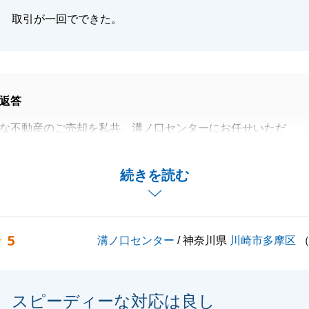
取引が一回でできた。
閉じる
返答
な不動産のご売却を私共、溝ノ口センターにお任せいただ
引を完了できましたこと、心より感謝申し上げます。
たり、一回のお取引でスムーズに完了できたとのことで、U
続きを読む
え、安心できる結果をお届けできたのであれば、担当者とし
いことはございません。
動産のご売却を最初から最後までしっかりとサポートさせて
5
溝ノ口センター
/ 神奈川県
川崎市多摩区
は、私にとっても大きな励みとなりました。
関することで何かお困り事やご相談がございましたら、いつ
連絡下さい。
スピーディーな対応は良し
力になれる日を心より楽しみにしております。