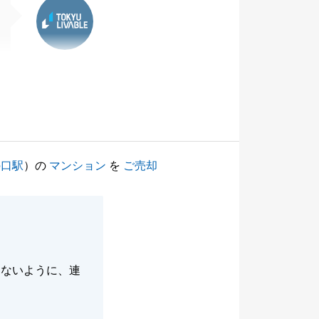
の口駅
）の
マンション
を
ご売却
らないように、連