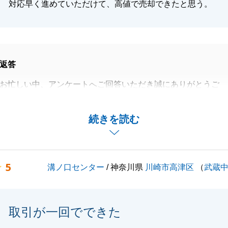
対応早く進めていただけて、高値で売却できたと思う。
返答
お忙しい中、アンケートへご回答いただき誠にありがとうご
換えというお取引が大きなトラブル無く円滑に進行いたしま
続きを読む
えにN様の迅速かつ丁寧なご協力のおかげでございます。
上げます。
しいご縁をいただいたことに感謝し、今後もより一層、安心
5
溝ノ口センター
/ 神奈川県
川崎市高津区
（
武蔵
けできるよう精進してまいります。
立てることがございましたら、お気軽に溝ノ口センターまで
さい。
取引が一回でできた
発展を、心よりお祈り申し上げます。