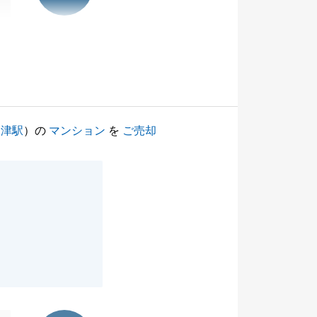
高津駅
）の
マンション
を
ご売却
東急リバブル