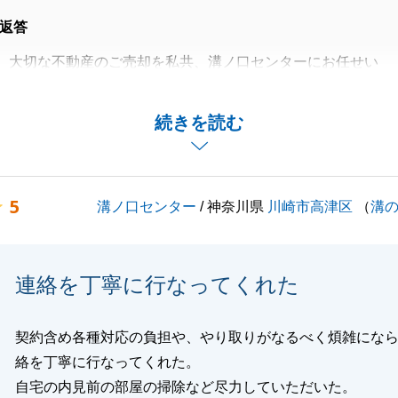
返答
、大切な不動産のご売却を私共、溝ノ口センターにお任せい
お取引を完了できましたこと、心より感謝申し上げます。
から最終的な決済まで、約4ヶ月という期間でスムーズにお
続きを読む
とができ、私共といたしましても大変安堵しておりますとと
らスピーディでありがたかったという温かいお言葉をいただ
、担当者として大きな励みであり大変嬉しく思っておりま
5
溝ノ口センター
/ 神奈川県
川崎市高津区
（
溝
は手続きや書類のご準備などでお客様にとってもご負担が大
、いつも迅速かつ的確にご協力をいただけたからこそ、これ
連絡を丁寧に行なってくれた
へと至ることができました。
いお付き合いをよろしくお願いいたします。
契約含め各種対応の負担や、やり取りがなるべく煩雑にな
絡を丁寧に行なってくれた。
自宅の内見前の部屋の掃除など尽力していただいた。