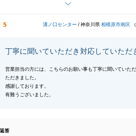
という大きなご決断において、ご不明な点やご不安が生じる
でございます。
様がいつでもどのような些細なことでもお話しいただけるよ
5
溝ノ口センター
/ 神奈川県
相模原市南区
くことを、私自身何よりも大切にしてまいりました。
ミュニケーションを取らせていただけたおかげで、私共もス
きを進めることができ、深く感謝しております。
丁寧に聞いていただき対応していただ
いただけたというお言葉は、営業担当者としてこれ以上ない
後の活動に向けた大きな励みとなります。
事がございましたら、いつでもお気軽に「地域の相談役」と
営業担当の方には、こちらのお願い事も丁寧に聞いていた
ださい。
ただきました。
ートナーとして、今後とも、末永いお付き合いをよろしくお
感謝しております。
す。
有難うございました。
閉じる
返答