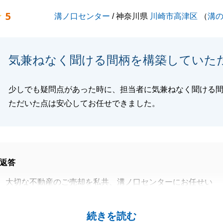
5
溝ノ口センター
/ 神奈川県
川崎市高津区
（
溝
気兼ねなく聞ける間柄を構築していた
少しでも疑問点があった時に、担当者に気兼ねなく聞ける
ただいた点は安心してお任せできました。
返答
、大切な不動産のご売却を私共、溝ノ口センターにお任せい
お取引を完了できましたこと、心より感謝申し上げます。
頂戴し、大変嬉しく拝読いたしました。
続きを読む