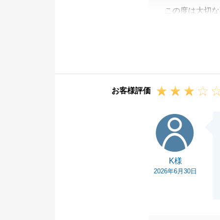
この度は大切な
うございます。
今回は親族間の
して、ご心配事
だきました。
滞りなく、ご契
お客様評価
まだと感じます
今後も何か不動
K様
い。
引き続きご愛顧
K様
2026年6月30日