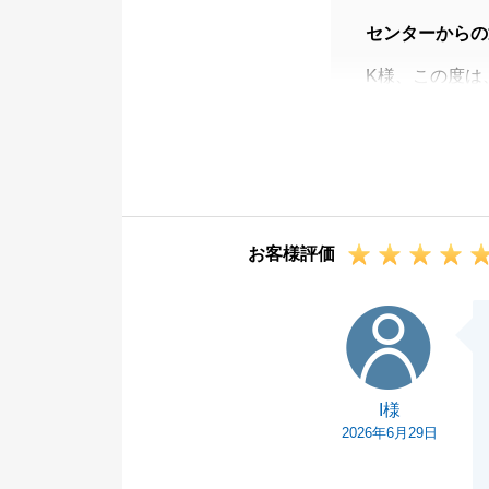
センターからの
K様、この度は
ただき、無事に
ご売却のご決断
取引を進めるこ
もに、お客様か
けましたことは
お客様評価
す。
不動産のご売却
I様
きいものですが
ほど順調に完了
今後とも、末永
I様
2026年6月29日