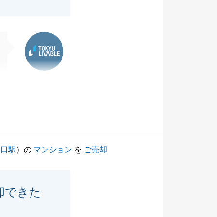
東急リバブル
の口駅
）の
マンション
を
ご売却
却できた