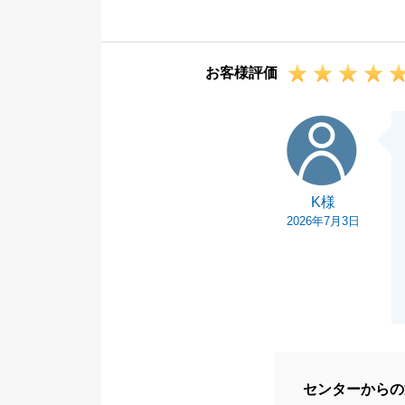
不動産のご売却
のは当然のこと
そのため、お客
お客様評価
うな関係性を築
O様と率直にコ
K様
ムーズにお手続
安心してお任せ
喜びであり、今
K様
また何かお困り
2026年7月3日
してお声がけく
生涯の不動産パ
願い申し上げま
センターからの