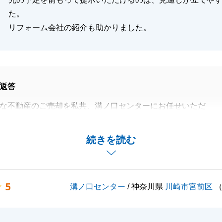
閉じる
た。
リフォーム会社の紹介も助かりました。
返答
な不動産のご売却を私共、溝ノ口センターにお任せいただ
引を完了できましたこと、心より感謝申し上げます。
にご連携を頂けましたので私共も迷いなく準備を進めること
続きを読む
円滑な進行となりましたことに深く御礼申し上げます。
したリフォーム会社につきましても、N様のお役に立てたの
としてこれほど嬉しいことはございません。
5
溝ノ口センター
/ 神奈川県
川崎市宮前区
パートナーとして、数年後、数十年後も変わらずにお力添え
自身も日々精進してまいります。
満ちた素晴らしいものになりますよう、溝ノ口センター一同