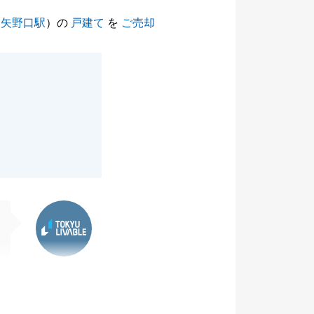
（
矢野口駅
）の
戸建て
を
ご売却
東急リバブル