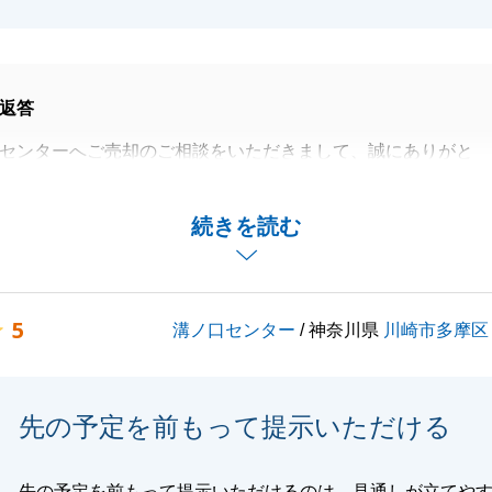
に応えられるよう邁進してまいりますので、どうぞよろしく
ます。
返答
閉じる
センターへご売却のご相談をいただきまして、誠にありがと
。
かいお言葉をいただきながら、年始のご挨拶に伺うというお
続きを読む
ままとなってしまいましたこと、深くお詫び申し上げます。
指摘を真摯に受け止め、より一層のサービス向上に努める所
5
溝ノ口センター
/ 神奈川県
川崎市多摩区
ことで、今後また何かお役に立てることがございましたら、
にご連絡いただけますと幸いでございます。
談いただけるよう、誠心誠意努めてまいります。
先の予定を前もって提示いただける
先の予定を前もって提示いただけるのは、見通しが立てや