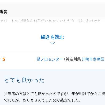
返答
アパートのご購入をお手伝いさせていただき、誠にありがと
。
ぐに賃借人様が見つかりましたことは私も大変嬉しく存じま
続きを読む
、ご契約締結からお引渡しまで1ヶ月という限られた期間で
、S様の迅速なご協力のおかげで、非常にスムーズにご決済
5
溝ノ口センター
/ 神奈川県
川崎市多摩区
できました。
た時からいつも笑顔で温かく接していただき、多くの場面で
をいただきましたことに心より感謝申し上げます。
とても良かった
ただいたサービスを一人でも多くのお客様にお届けできるよ
なるスキルアップに努めてまいります。
の大切な資産運用のパートナーとして、末永いお付き合いを
担当者の方はとても良かったのですが、年が明けてからご
ますと幸いです。
でしたが、ありませんでしたのが残念でした。