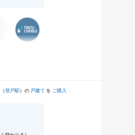
東急リバブル
（
登戸駅
）の
戸建て
を
ご購入
すく助かりまし