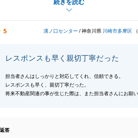
続きを読む
のおかげでございます。
上げます。
立てることがございましたら、どうぞお気軽に溝の口センタ
5
溝ノ口センター
/ 神奈川県
川崎市多摩区
けください。
発展を、心よりお祈り申し上げます。
レスポンスも早く親切丁寧だった
閉じる
担当者さんはしっかりと対応してくれ、信頼できる。
レスポンスも早く、親切丁寧だった。
将来不動産関連の事が生じた際は、また担当者さんにお願
返答