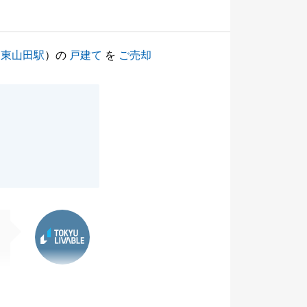
（
東山田駅
）の
戸建て
を
ご売却
東急リバブル