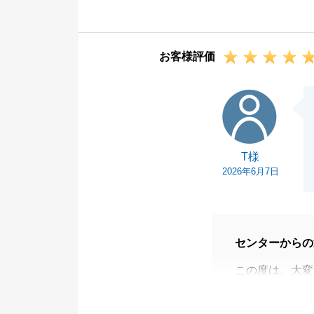
をいただけたこ
しかしながら、
しまい、申し訳
お客様評価
お客様にとって
力不足があった
T様
対応の早さだけ
よう精進してま
この度は貴重な
T様
2026年6月7日
センターからの
この度は、大変
ざいました。
お取引がトラブ