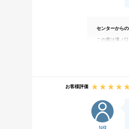
今後ともご期待
お願い申し上げ
センターからの
この度は溝ノ口
うございました
また、私への温
約束を果たせぬ
頂いた貴重なご
存です。
お客様評価
不動産に関する
いつでもお気軽
N様
次回もまたご相
N様