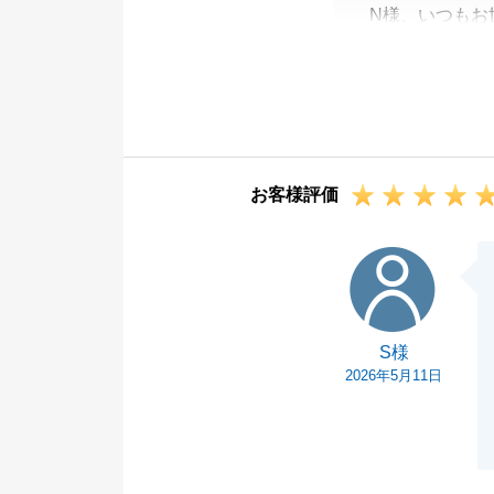
N様、いつもお
この度は、大変
お引渡し前はバ
点もあり大変恐
るとともに、大
今後もN様のご
お客様評価
また不動産に関
声がけください
S様
今後とも末永い
S様
2026年5月11日