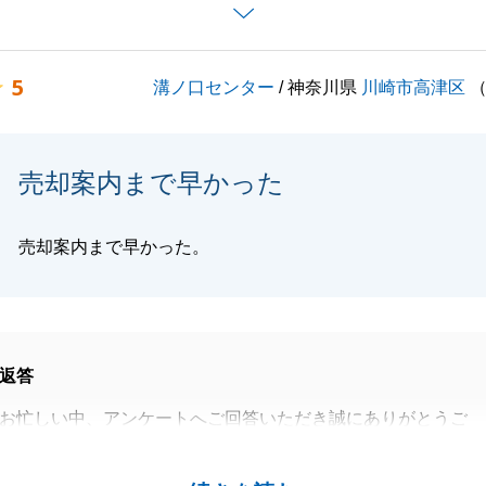
とは私どもの喜びです。
税務などの専門知識においてS様に物足りなさを感じさせて
ございませんでした。
5
溝ノ口センター
/ 神奈川県
川崎市高津区
非常に重要なお金や税金面のアドバイスにおいて、私どもの
点、深く反省しております。
でなく、知識面でも安心して任せていただける会社になれる
売却案内まで早かった
いります。
ご意見をいただき、誠にありがとうございました。
売却案内まで早かった。
閉じる
返答
お忙しい中、アンケートへご回答いただき誠にありがとうご
ル無く円滑に進行いたしましたのも、ひとえにT様の迅速か