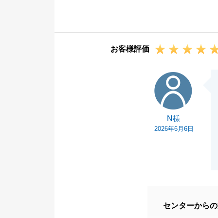
つ丁寧なご協力
心より御礼申し
また何かお役に
お客様評価
ーまでお申し付
T様の益々のご
N様
N様
2026年6月6日
センターからの