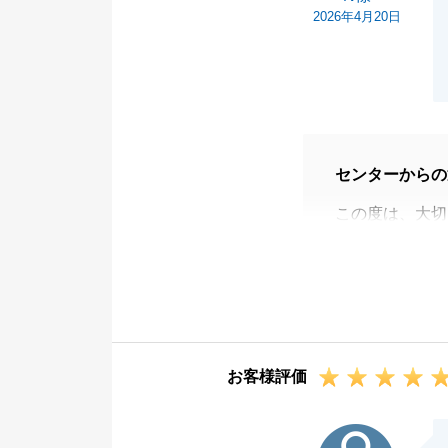
2026年4月20日
センターからの
この度は、大切
き、無事にお取
お忙しい中、密
ができ、非常に
ご紹介いたしま
であれば、担当
お客様評価
不動産に関する
できるよう、私
P様
新生活が笑顔に