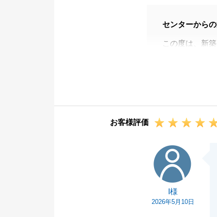
センターからの
この度は、新築
うございました
お引渡し後、す
す。
今回のお取引は
ございましたが
お客様評価
を迎えることが
初めてお会いし
I様
ご引導・ご協力
S様に感じてい
う、今後もさら
I様
これからもS様
2026年5月10日
させていただけ