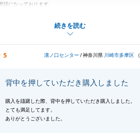
世話になっております。
温かいコメントをいただき、誠にありがとうございます。
タバタとしてしまい、お時間を取らせてしまうなど至らない
続きを読む
縮でしたが、そのようにおっしゃっていただけて深く安堵す
変励みになります。
期待にお応えできるよう、より一層精進してまいります。
5
溝ノ口センター
/ 神奈川県
川崎市多摩区
することでお困り事がございましたら、いつでもお気軽にお
。
お付き合いのほど、よろしくお願い申し上げます。
背中を押していただき購入しました
購入を躊躇した際、背中を押していただき購入しました。
閉じる
とても満足してます。
ありがとうございました。