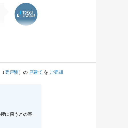
東急リバブル
（
登戸駅
）の
戸建て
を
ご売却
挨拶に伺うとの事