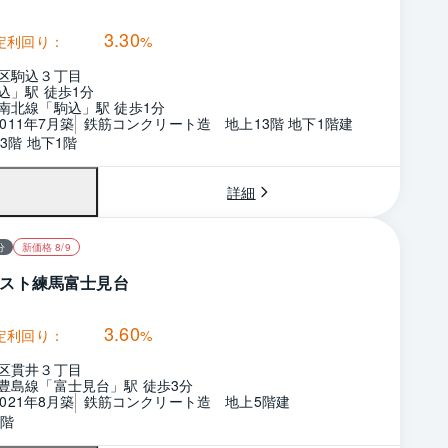
3.30
定利回り：
%
区駒込３丁目
込」駅 徒歩1分
南北線「駒込」駅 徒歩1分
2011年7月築
鉄筋コンクリート造　地上13階 地下1階建
3階 地下1階
詳細
分
新価格 8/9
スト練馬富士見台
3.60
定利回り：
%
区貫井３丁目
豊島線「富士見台」駅 徒歩3分
2021年8月築
鉄筋コンクリート造　地上5階建
5階