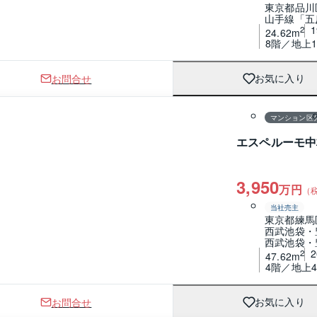
東京都品川
山手線「五
2
24.62m
8階／地上1
お問合せ
お気に入り
1 / 0
間取り
マンション区
エスペルーモ中
3,950
万円
（
当社売主
東京都練馬
西武池袋・
西武池袋・
2
47.62m
4階／地上
お問合せ
お気に入り
1 / 0
間取り