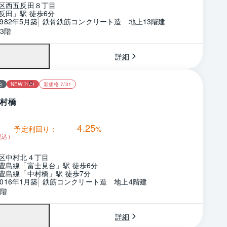
区西五反田８丁目
反田」駅 徒歩6分
1982年5月築
鉄骨鉄筋コンクリート造　地上13階建
3階
詳細
分
NEW 7/31
新価格 7/31
村橋
4.25
予定利回り：
%
税込）
区中村北４丁目
豊島線「富士見台」駅 徒歩6分
豊島線「中村橋」駅 徒歩7分
2016年1月築
鉄筋コンクリート造　地上4階建
4階
詳細