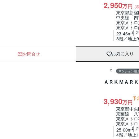
2,950
万円
（
東京都新宿
中央線「四
東京メトロ
東京メトロ
2
23.46m
3階／地上
お問合せ
お気に入り
1 / 0
間取り
マンション区
ＡＲＫＭＡＲＫ
予
3,930
万円
東京都中央
京葉線「八
東京メトロ
東京メトロ
2
25.60m
4階／地上1