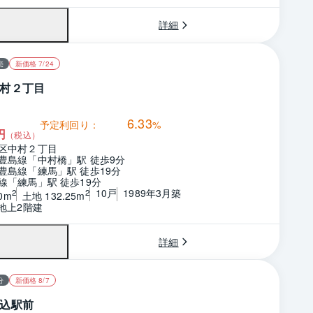
詳細
売
新価格 7/24
村２丁目
6.33
予定利回り：
%
円
（税込）
区中村２丁目
豊島線「中村橋」駅 徒歩9分
豊島線「練馬」駅 徒歩19分
線「練馬」駅 徒歩19分
10戸
1989年3月築
2
2
0m
土地 132.25m
　地上2階建
詳細
分
新価格 8/7
込駅前