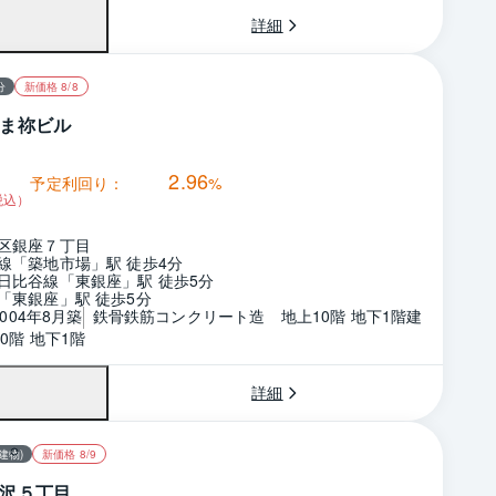
詳細
分
新価格 8/8
ま祢ビル
2.96
予定利回り：
%
税込）
区銀座７丁目
線「築地市場」駅 徒歩4分
日比谷線「東銀座」駅 徒歩5分
「東銀座」駅 徒歩5分
2004年8月築
鉄骨鉄筋コンクリート造　地上10階 地下1階建
0階 地下1階
詳細
建物)
新価格 8/9
沢５丁目