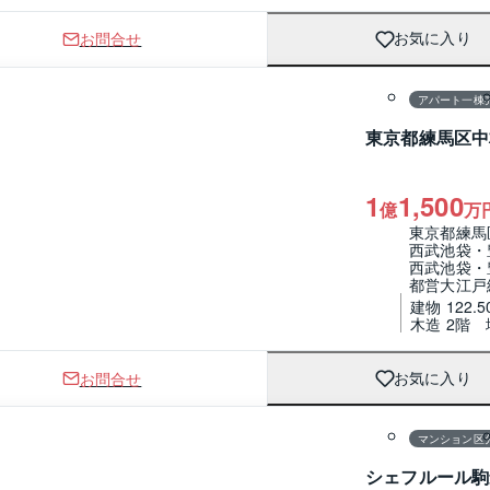
お問合せ
お気に入り
1 / 0
間取り
アパート一棟
東京都練馬区中
1
1,500
億
万
東京都練馬
西武池袋・
西武池袋・
都営大江戸
建物 122.5
木造 2階
お問合せ
お気に入り
1 / 0
間取り
マンション区
シェフルール駒