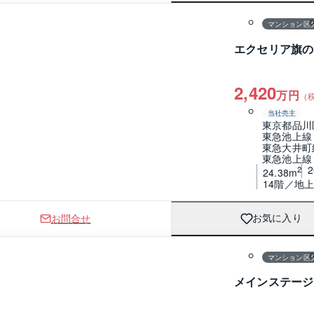
マンション区
エクセリア旗の
2,420
万円
（
当社売主
東京都品川
東急池上線
東急大井町
東急池上線
2
24.38m
14階／地上
お問合せ
お気に入り
1 / 0
間取り
マンション区
メインステージ