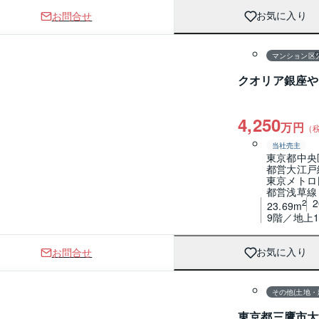
お問合せ
お気に入り
1 / 0
間取り
マンション区
クオリア銀座や
4,250
万円
（
当社売主
東京都中央
都営大江戸
東京メトロ
都営浅草線
2
23.69m
9階／地上1
お問合せ
お気に入り
1 / 0
間取り
その他(土地・
東京都三鷹市大