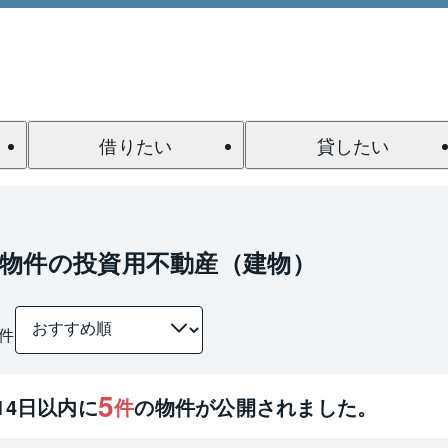
借りたい
貸したい
物件の投資用不動産（建物）
件
5
14
日以内に
件
の物件が公開されました。
1 / 0
間取り