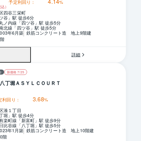
4.14
予定利回り：
%
税込）
区四谷三栄町
ツ谷」駅 徒歩6分
丸ノ内線「四ツ谷」駅 徒歩5分
南北線「四ツ谷」駅 徒歩5分
2003年6月築
鉄筋コンクリート造　地上9階建
9階
詳細
分
新価格 7/25
八丁堀ＡＳＹＬＣＯＵＲＴ
3.68
定利回り：
%
区湊１丁目
丁堀」駅 徒歩4分
有楽町線「新富町」駅 徒歩9分
日比谷線「八丁堀」駅 徒歩5分
2023年1月築
鉄筋コンクリート造　地上10階建
0階