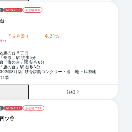
分
NEW 7/30
新価格 8/9
台
4.31
予定利回り：
%
税込）
区旗の台６丁目
「長原」駅 徒歩5分
線「旗の台」駅 徒歩6分
「旗の台」駅 徒歩6分
2002年8月築
鉄骨鉄筋コンクリート造　地上14階建
14階
詳細
分
NEW 7/27
新価格 7/27
四ツ谷