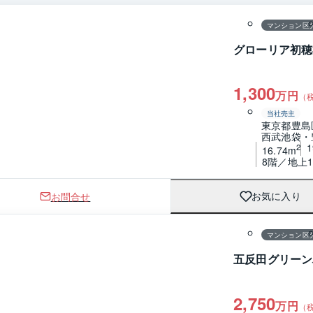
マンション区
グローリア初穂
1,300
万円
（
当社売主
東京都豊島
西武池袋・
2
16.74m
8階／地上1
お問合せ
お気に入り
1 / 0
間取り
マンション区
五反田グリーン
2,750
万円
（