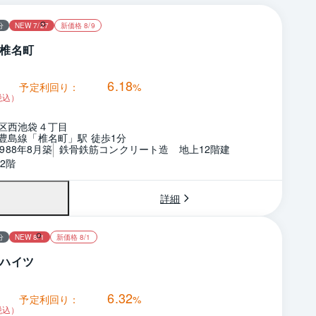
分
NEW 7/27
新価格 8/9
椎名町
6.18
予定利回り：
%
税込）
区西池袋４丁目
豊島線「椎名町」駅 徒歩1分
1988年8月築
鉄骨鉄筋コンクリート造　地上12階建
2階
詳細
分
NEW 8/1
新価格 8/1
ハイツ
6.32
予定利回り：
%
税込）