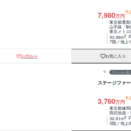
予
7,980
万円
東京都豊島
山手線「駒
東京メトロ
2
53.99m
7階／地上1
お問合せ
お気に入り
1 / 0
間取り
マンション区
ステージファー
予
3,760
万円
東京都練馬
西武池袋・
2
30.61m
5階／地上