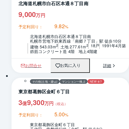
北海道札幌市白石区本通８丁目南
9,000
万円
9.82
予定利回り：
%
北海道札幌市白石区本通８丁目南
札幌市営地下鉄東西線「南郷７丁目」駅 徒歩10分
18戸
1991年4月築
2
2
建物 543.03m
土地 277.61m
鉄筋コンクリート造 4階　地上4階建
お問合せ
詳細
お気に入り
その他(土地・建物)
マンション一棟売
NEW 8/7
東京都葛飾区金町６丁目
3
9,300
億
万円
（税込）
5.00
予定利回り：
%
東京都葛飾区金町６丁目