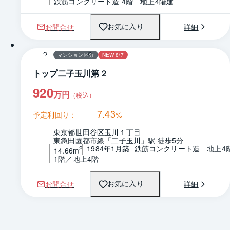
鉄筋コンクリート造 4階　地上4階建
お問合せ
詳細
お気に入り
1 / 0
マンション区分
NEW 8/7
トップ二子玉川第２
920
万円
（税込）
7.43
予定利回り：
%
東京都世田谷区玉川１丁目
東急田園都市線「二子玉川」駅 徒歩5分
1984年1月築
鉄筋コンクリート造　地上4
2
14.66m
1階／地上4階
お問合せ
詳細
お気に入り