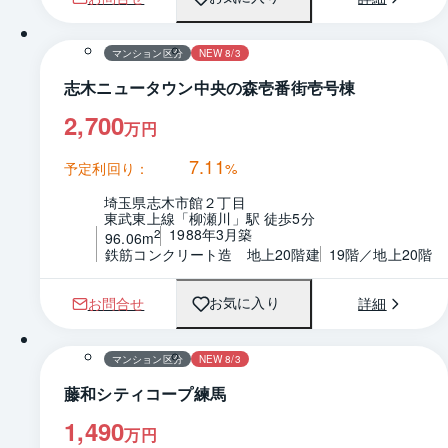
1 / 0
間取り
マンション区分
NEW 8/3
志木ニュータウン中央の森壱番街壱号棟
2,700
万円
7.11
予定利回り：
%
埼玉県志木市館２丁目
東武東上線「柳瀬川」駅 徒歩5分
1988年3月築
2
96.06m
鉄筋コンクリート造　地上20階建
19階／地上20階
お問合せ
詳細
お気に入り
1 / 0
間取り
マンション区分
NEW 8/3
藤和シティコープ練馬
1,490
万円