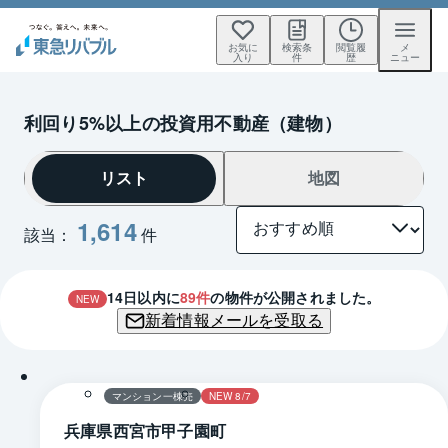
お気に
検索条
閲覧履
メ
入り
件
歴
ニュー
利回り5%以上の投資用不動産（建物）
リスト
地図
1,614
該当：
件
14
日以内に
89
件
の物件が公開されました。
NEW
新着情報メールを受取る
1 / 0
間取り
マンション一棟売
NEW 8/7
兵庫県西宮市甲子園町