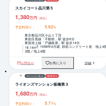
スカイコート品川第５
1,380
万円
（税込）
5.82
予定利回り：
%
東京都品川区小山１丁目
東急目黒線「不動前」駅 徒歩9分
東急池上線「戸越銀座」駅 徒歩14分
1988年4月築
鉄筋コンクリート造　地上4
2
18.14m
3階／地上4階
お問合せ
詳細
お気に入り
1 / 0
間取り
マンション区分
NEW 8/3
ライオンズマンション板橋第３
1,680
万円
（税込）
5.71
予定利回り：
%