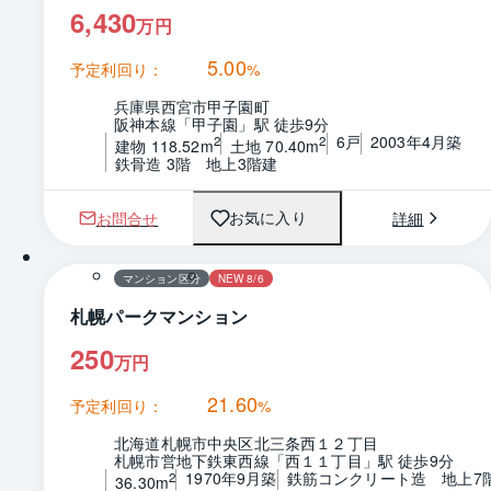
6,430
万円
5.00
予定利回り：
%
兵庫県西宮市甲子園町
阪神本線「甲子園」駅 徒歩9分
6戸
2003年4月築
2
2
建物 118.52m
土地 70.40m
鉄骨造 3階　地上3階建
お問合せ
詳細
お気に入り
マンション区分
NEW 8/6
札幌パークマンション
250
万円
21.60
予定利回り：
%
北海道札幌市中央区北三条西１２丁目
札幌市営地下鉄東西線「西１１丁目」駅 徒歩9分
1970年9月築
鉄筋コンクリート造　地上7
2
36.30m