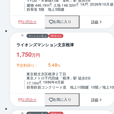
千代田・常磐緩行線「金町」駅 徒歩3分
14戸
2026年10月築
2
2
建物 446.19m
土地 146.32m
鉄骨造 5階　地上5階建
お問合せ
詳細
お気に入り
1 / 0
間取り
マンション区分
NEW 8/6
ライオンズマンション文京根津
1,750
万円
5.48
予定利回り：
%
東京都文京区根津２丁目
東京メトロ千代田線「根津」駅 徒歩2分
1986年4月築
2
17.10m
鉄骨鉄筋コンクリート造　地上10階建
10階／地上1
お問合せ
詳細
お気に入り
1 / 0
間取り
マンション区分
NEW 8/6