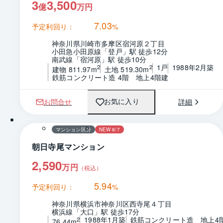
3
3,500
億
万円
7.03
予定利回り：
%
神奈川県川崎市多摩区宿河原２丁目
小田急小田原線「登戸」駅 徒歩12分
南武線「宿河原」駅 徒歩10分
1戸
1988年2月築
2
2
建物 811.97m
土地 519.30m
鉄筋コンクリート造 4階　地上4階建
お問合せ
詳細
お気に入り
1 / 0
マンション区分
NEW 8/7
朝日寺尾マンション
2,590
万円
（税込）
5.94
予定利回り：
%
神奈川県横浜市神奈川区西寺尾４丁目
横浜線「大口」駅 徒歩17分
1988年1月築
鉄筋コンクリート造　地上4
2
76.44m