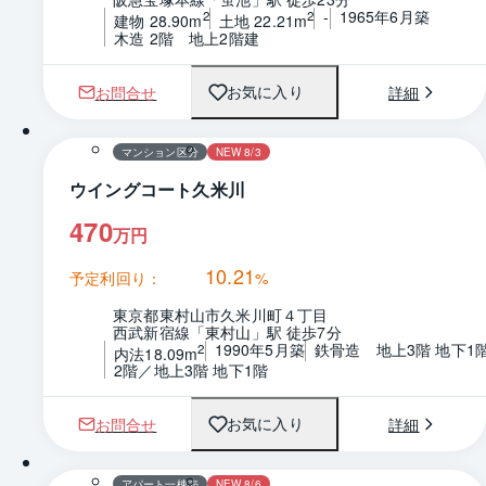
-
1965年6月築
2
2
建物 28.90m
土地 22.21m
木造 2階　地上2階建
お問合せ
詳細
お気に入り
1 / 0
間取り
マンション区分
NEW 8/3
ウイングコート久米川
470
万円
10.21
予定利回り：
%
東京都東村山市久米川町４丁目
西武新宿線「東村山」駅 徒歩7分
1990年5月築
鉄骨造　地上3階 地下1
2
内法18.09m
2階／地上3階 地下1階
お問合せ
詳細
お気に入り
1 / 0
間取り
アパート一棟売
NEW 8/6