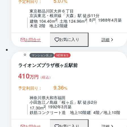
5.07
予定利回り：
%
東京都品川区大井６丁目
京浜東北・根岸線「大森」駅 徒歩11分
8戸
1988年4月築
2
2
建物 104.40m
土地 124.96m
木造 2階　地上2階建
お問合せ
詳細
お気に入り
1 / 0
間取り
マンション区分
NEW 8/3
ライオンズプラザ桜ヶ丘駅前
410
万円
（税込）
9.36
予定利回り：
%
神奈川県大和市福田
小田急江ノ島線「桜ヶ丘」駅 徒歩2分
1992年3月築
2
17.30m
鉄筋コンクリート造　地上10階建
4階／地上10階
お問合せ
詳細
お気に入り