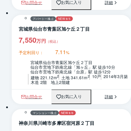
お問合せ
詳細
お気に入り
1 / 0
アパート一棟売
NEW 8/5
宮城県仙台市青葉区旭ケ丘２丁目
7,550
万円
（税込）
7.11
予定利回り：
%
宮城県仙台市青葉区旭ケ丘２丁目
仙台市営地下鉄南北線「旭ヶ丘」駅 徒歩10分
仙台市営地下鉄南北線「台原」駅 徒歩12分
10戸
2014年3月築
2
2
建物 221.12m
土地 341.61m
木造 2階　地上2階建
お問合せ
詳細
お気に入り
1 / 0
マンション一棟売
NEW 8/6
神奈川県川崎市多摩区宿河原２丁目