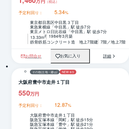
1,460
万円
（税込）
5.34
予定利回り：
%
東京都目黒区中目黒３丁目
東急東横線「中目黒」駅 徒歩7分
東京メトロ日比谷線「中目黒」駅 徒歩7分
1984年3月築
2
13.33m
鉄骨鉄筋コンクリート造　地上7階建
7階／地上7階
お問合せ
詳細
お気に入り
1 / 0
その他(土地・建物)
NEW 8/3
大阪府豊中市走井１丁目
550
万円
12.87
予定利回り：
%
大阪府豊中市走井１丁目
阪急宝塚本線「岡町」駅 徒歩15分
阪急宝塚本線「豊中」駅 徒歩21分
阪急宝塚本線「蛍池」駅 徒歩23分