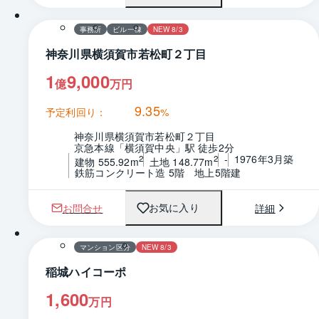
事務所
ビル一棟
NEW 8/3
神奈川県横須賀市若松町２丁目
1
9,000
億
万円
9.35
予定利回り：
%
神奈川県横須賀市若松町２丁目
京急本線「横須賀中央」駅 徒歩2分
-
1976年3月築
2
2
建物 555.92m
土地 148.77m
鉄筋コンクリート造 5階　地上5階建
お問合せ
詳細
お気に入り
1 / 0
間取り
マンション区分
NEW 8/3
稲城ハイコーポ
1,600
万円