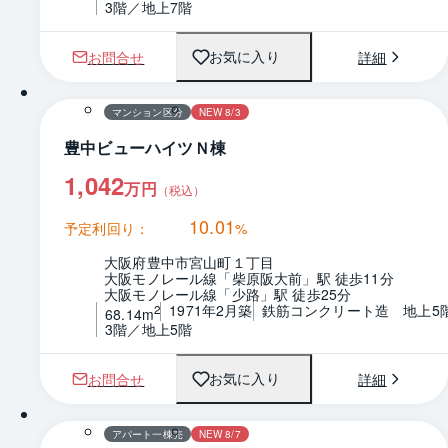
3階／地上7階
お問合せ
詳細
お気に入り
1 / 0
間取り
マンション区分
NEW 8/3
豊中ビューハイツＮ棟
1,042
万円
（税込）
10.01
予定利回り：
%
大阪府豊中市宮山町１丁目
大阪モノレール線「柴原阪大前」駅 徒歩11分
大阪モノレール線「少路」駅 徒歩25分
1971年2月築
鉄筋コンクリート造　地上5
2
68.14m
3階／地上5階
お問合せ
詳細
お気に入り
1 / 0
間取り
アパート一棟売
NEW 8/7