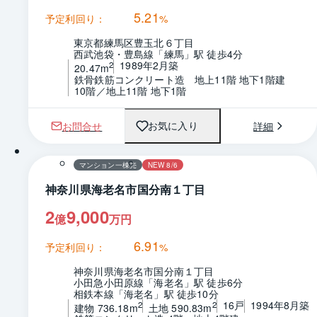
5.21
予定利回り：
%
東京都練馬区豊玉北６丁目
西武池袋・豊島線「練馬」駅 徒歩4分
1989年2月築
2
20.47m
鉄骨鉄筋コンクリート造　地上11階 地下1階建
10階／地上11階 地下1階
お問合せ
詳細
お気に入り
1 / 0
間取り
マンション一棟売
NEW 8/6
神奈川県海老名市国分南１丁目
2
9,000
億
万円
6.91
予定利回り：
%
神奈川県海老名市国分南１丁目
小田急小田原線「海老名」駅 徒歩6分
相鉄本線「海老名」駅 徒歩10分
16戸
1994年8月築
2
2
建物 736.18m
土地 590.83m