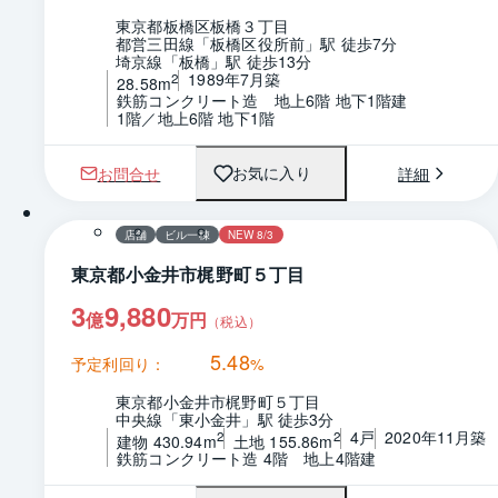
東京都板橋区板橋３丁目
都営三田線「板橋区役所前」駅 徒歩7分
埼京線「板橋」駅 徒歩13分
1989年7月築
2
28.58m
鉄筋コンクリート造　地上6階 地下1階建
1階／地上6階 地下1階
お問合せ
詳細
お気に入り
1 / 0
間取り
店舗
ビル一棟
NEW 8/3
東京都小金井市梶野町５丁目
3
9,880
億
万円
（税込）
5.48
予定利回り：
%
東京都小金井市梶野町５丁目
中央線「東小金井」駅 徒歩3分
4戸
2020年11月築
2
2
建物 430.94m
土地 155.86m
鉄筋コンクリート造 4階　地上4階建