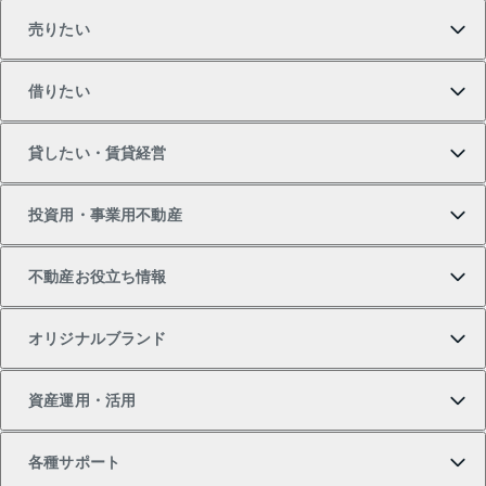
売りたい
買いたいTOP
借りたい
マンションの購入
売りたいTOP
貸したい・賃貸経営
新築・分譲マンションの購入
マンションの売却・査定
借りたいTOP
投資用・事業用不動産
中古マンションの購入
一戸建ての売却・査定
物件を借りる
貸したいTOP
不動産お役立ち情報
一戸建ての購入
土地の売却・査定
オフィス・店舗の賃貸
無料賃料査定
投資用・事業用不動産TOP
オリジナルブランド
新築一戸建ての購入
スピードAI査定
借りるときの流れ
マンション賃料データ
投資用不動産
不動産お役立ち情報
資産運用・活用
中古一戸建ての購入
不動産売却について
借りるガイド
賃貸管理プラン
事業用不動産
不動産AIアドバイザー Tellus Talk
当社売主リノベーションマンション
各種サポート
一棟リノベーションマンション L`GENTE（ルジェン
土地の購入
不動産査定について
リロケーションについて
マンション投資
マンションライブラリー
等価交換事業