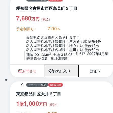
愛知県名古屋市西区鳥見町３丁目
7,680
万円
（税込）
7.00
予定利回り：
%
愛知県名古屋市西区鳥見町３丁目
名古屋市営地下鉄鶴舞線「庄内通」駅 徒歩4分
名古屋市営地下鉄鶴舞線「浄心」駅 徒歩15分
名古屋市営地下鉄名城線「黒川」駅 徒歩30分
6戸
2007年4月築
2
2
建物 201.36m
土地 315.05m
軽量鉄骨 2階　地上2階建
お問合せ
詳細
お気に入り
1 / 0
アパート一棟売
NEW 8/8
東京都品川区大井６丁目
1
1,000
億
万円
（税込）