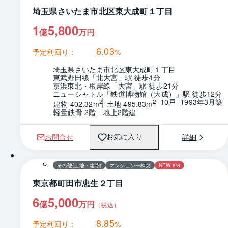
埼玉県さいたま市北区東大成町１丁目
1
5,800
億
万円
6.03
予定利回り：
%
埼玉県さいたま市北区東大成町１丁目
東武野田線「北大宮」駅 徒歩4分
京浜東北・根岸線「大宮」駅 徒歩21分
ニューシャトル「鉄道博物館（大成）」駅 徒歩12分
10戸
1993年3月築
2
2
建物 402.32m
土地 495.83m
軽量鉄骨 2階　地上2階建
お問合せ
詳細
お気に入り
1 / 0
その他(土地・建物)
マンション一棟売
NEW 8/8
東京都町田市忠生２丁目
6
5,000
億
万円
（税込）
8.85
予定利回り：
%