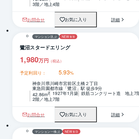
3階／地上4階
お問合せ
詳細
お気に入り
1 / 0
間取り
マンション区分
NEW 8/8
鷺沼スタードエリング
1,980
万円
（税込）
5.93
予定利回り：
%
神奈川県川崎市宮前区土橋２丁目
東急田園都市線「鷺沼」駅 徒歩9分
1927年1月築
鉄筋コンクリート造　地上7
2
42.86m
2階／地上7階
お問合せ
詳細
お気に入り
1 / 0
間取り
マンション一棟売
NEW 8/3