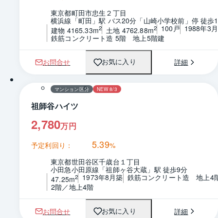
東京都町田市忠生２丁目
横浜線「町田」駅 バス20分「山崎小学校前」停 徒歩
100戸
1988年3
2
2
建物 4165.33m
土地 4762.88m
鉄筋コンクリート造 5階　地上5階建
お問合せ
詳細
お気に入り
1 / 0
間取り
マンション区分
NEW 8/3
祖師谷ハイツ
2,780
万円
5.39
予定利回り：
%
東京都世田谷区千歳台１丁目
小田急小田原線「祖師ヶ谷大蔵」駅 徒歩9分
1973年8月築
鉄筋コンクリート造　地上4
2
47.25m
2階／地上4階
お問合せ
詳細
お気に入り