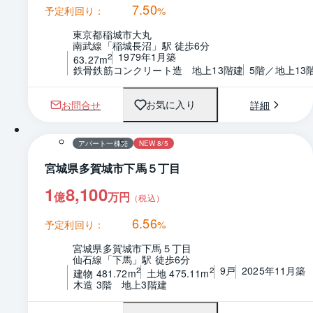
7.50
予定利回り：
%
東京都稲城市大丸
南武線「稲城長沼」駅 徒歩6分
1979年1月築
2
63.27m
鉄骨鉄筋コンクリート造　地上13階建
5階／地上13
お問合せ
詳細
お気に入り
1 / 0
アパート一棟売
NEW 8/5
宮城県多賀城市下馬５丁目
1
8,100
億
万円
（税込）
6.56
予定利回り：
%
宮城県多賀城市下馬５丁目
仙石線「下馬」駅 徒歩6分
9戸
2025年11月築
2
2
建物 481.72m
土地 475.11m
木造 3階　地上3階建