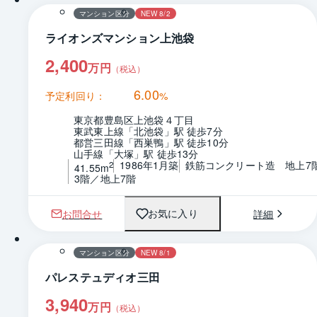
マンション区分
NEW 8/2
ライオンズマンション上池袋
2,400
万円
（税込）
6.00
予定利回り：
%
東京都豊島区上池袋４丁目
東武東上線「北池袋」駅 徒歩7分
都営三田線「西巣鴨」駅 徒歩10分
山手線「大塚」駅 徒歩13分
1986年1月築
鉄筋コンクリート造　地上7
2
41.55m
3階／地上7階
お問合せ
詳細
お気に入り
1 / 0
間取り
マンション区分
NEW 8/1
パレステュディオ三田
3,940
万円
（税込）