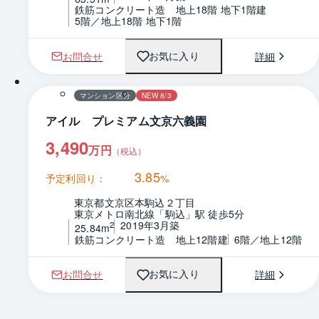
鉄筋コンクリート造　地上18階 地下1階建
5階／地上18階 地下1階
お問合せ
詳細
お気に入り
1 / 0
間取り
マンション区分
NEW 8/3
アイル プレミアム文京六義園
3,490
万円
（税込）
3.85
予定利回り：
%
東京都文京区本駒込２丁目
東京メトロ南北線「駒込」駅 徒歩5分
2019年3月築
2
25.84m
鉄筋コンクリート造　地上12階建
6階／地上12階
お問合せ
詳細
お気に入り