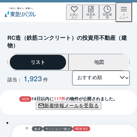
お気に
検索条
閲覧履
メ
入り
件
歴
ニュー
RC造（鉄筋コンクリート）の投資用不動産（建
物）
リスト
地図
1,923
該当：
件
14
日以内に
117
件
の物件が公開されました。
NEW
新着情報メールを受取る
1 / 0
倉庫
マンション一棟売
NEW 8/2