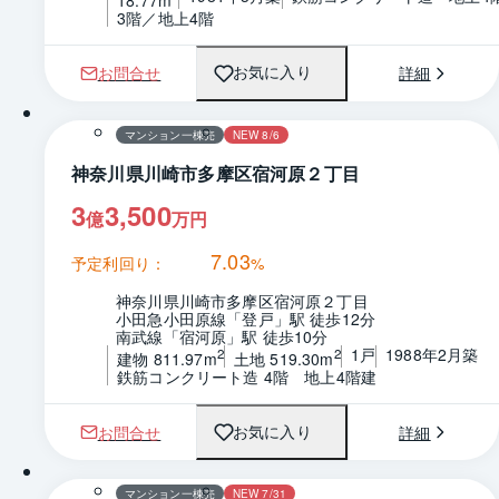
3階／地上4階
お問合せ
詳細
お気に入り
1 / 0
マンション一棟売
NEW 8/6
神奈川県川崎市多摩区宿河原２丁目
3
3,500
億
万円
7.03
予定利回り：
%
神奈川県川崎市多摩区宿河原２丁目
小田急小田原線「登戸」駅 徒歩12分
南武線「宿河原」駅 徒歩10分
1戸
1988年2月築
2
2
建物 811.97m
土地 519.30m
鉄筋コンクリート造 4階　地上4階建
お問合せ
詳細
お気に入り
マンション一棟売
NEW 7/31