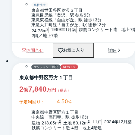
当社売主
東京都世田谷区奥沢３丁目
東急目黒線「奥沢」駅 徒歩5分
東急東横線「自由が丘」駅 徒歩13分
東急大井町線「自由が丘」駅 徒歩13分
1999年1月築
鉄筋コンクリート造　地上7
2
24.75m
2階／地上7階
お問合せ
詳細
お気に入り
1 / 0
間取り
マンション一棟売
NEW 8/2
東京都中野区野方１丁目
2
7,840
億
万円
（税込）
4.50
予定利回り：
%
東京都中野区野方１丁目
中央線「高円寺」駅 徒歩12分
11戸
2024年12月築
2
2
建物 218.05m
土地 80.12m
鉄筋コンクリート造 4階　地上4階建