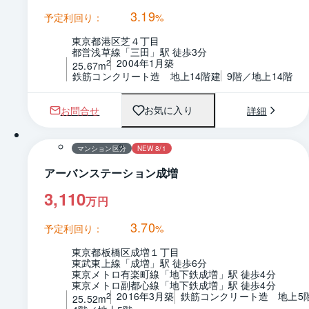
3.19
予定利回り：
%
東京都港区芝４丁目
都営浅草線「三田」駅 徒歩3分
2004年1月築
2
25.67m
鉄筋コンクリート造　地上14階建
9階／地上14階
お問合せ
詳細
お気に入り
1 / 0
間取り
マンション区分
NEW 8/1
アーバンステーション成増
3,110
万円
3.70
予定利回り：
%
東京都板橋区成増１丁目
東武東上線「成増」駅 徒歩6分
東京メトロ有楽町線「地下鉄成増」駅 徒歩4分
東京メトロ副都心線「地下鉄成増」駅 徒歩4分
2016年3月築
鉄筋コンクリート造　地上5
2
25.52m