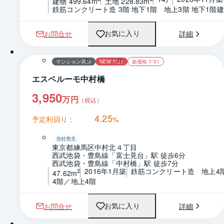
建物 499.64m
土地 228.83m
鉄筋コンクリート造 3階 地下1階　地上3階 地下1階建
お問合せ
詳細
お気に入り
1 / 0
間取り
マンション区分
NEW 7/31
新価格 7/31
エスペルーモ中村橋
3,950
万円
（税込）
4.25
予定利回り：
%
当社売主
東京都練馬区中村北４丁目
西武池袋・豊島線「富士見台」駅 徒歩6分
西武池袋・豊島線「中村橋」駅 徒歩7分
2016年1月築
鉄筋コンクリート造　地上4
2
47.62m
4階／地上4階
お問合せ
詳細
お気に入り
1 / 0