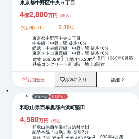
東京都中野区中央５丁目
4
2,800
億
万円
（税込）
2.88
予定利回り：
%
東京都中野区中央５丁目
中央線「中野」駅 徒歩10分
総武・中央緩行線「中野」駅 徒歩10分
東京メトロ東西線「中野」駅 徒歩10分
5戸
1969年6月築
2
2
建物 266.32m
土地 115.20m
鉄筋コンクリート造 3階　地上3階建
お問合せ
詳細
お気に入り
1 / 0
間取り
ビル一棟
NEW 8/1
和歌山県西牟婁郡白浜町堅田
4,980
万円
（税込）
和歌山県西牟婁郡白浜町堅田
紀勢本線「白浜」駅 徒歩3分
1992年4月築
2
2
建物 736.35m
土地 483.55m