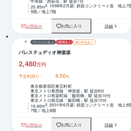
中央線「西荻窪」駅 徒歩7分
1998年2月築
鉄筋コンクリート造　地上7
2
25.85m
5階／地上7階
お問合せ
詳細
お気に入り
1 / 0
間取り
マンション区分
NEW 8/1
購入申込あり
パレステュディオ神楽坂
2,480
万円
4.50
予定利回り：
%
東京都新宿区東五軒町
東京メトロ東西線「神楽坂」駅 徒歩8分
東京メトロ有楽町線「飯田橋」駅 徒歩10分
東京メトロ南北線「飯田橋」駅 徒歩10分
2001年6月築
鉄筋コンクリート造　地上8
2
19.66m
7階／地上8階
お問合せ
詳細
お気に入り