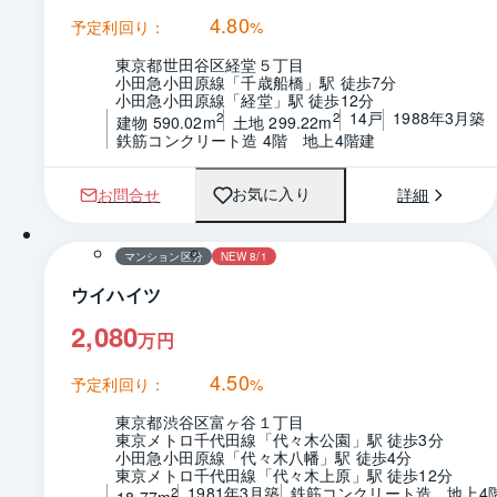
4.80
予定利回り：
%
東京都世田谷区経堂５丁目
小田急小田原線「千歳船橋」駅 徒歩7分
小田急小田原線「経堂」駅 徒歩12分
14戸
1988年3月築
2
2
建物 590.02m
土地 299.22m
鉄筋コンクリート造 4階　地上4階建
お問合せ
詳細
お気に入り
1 / 0
間取り
マンション区分
NEW 8/1
ウイハイツ
2,080
万円
4.50
予定利回り：
%
東京都渋谷区富ヶ谷１丁目
東京メトロ千代田線「代々木公園」駅 徒歩3分
小田急小田原線「代々木八幡」駅 徒歩4分
東京メトロ千代田線「代々木上原」駅 徒歩12分
1981年3月築
鉄筋コンクリート造　地上4
2
18.77m