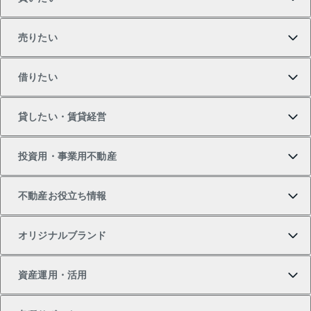
売りたい
買いたいTOP
借りたい
マンションの購入
売りたいTOP
貸したい・賃貸経営
新築・分譲マンションの購入
マンションの売却・査定
借りたいTOP
投資用・事業用不動産
中古マンションの購入
一戸建ての売却・査定
物件を借りる
貸したいTOP
不動産お役立ち情報
一戸建ての購入
土地の売却・査定
オフィス・店舗の賃貸
無料賃料査定
投資用・事業用不動産TOP
オリジナルブランド
新築一戸建ての購入
スピードAI査定
借りるときの流れ
マンション賃料データ
投資用不動産
不動産お役立ち情報
資産運用・活用
中古一戸建ての購入
不動産売却について
借りるガイド
賃貸管理プラン
事業用不動産
不動産AIアドバイザー Tellus Talk
当社売主リノベーションマンション