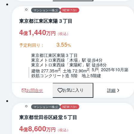
マンション一棟売
NEW 7/31
東京都江東区東陽３丁目
4
1,440
億
万円
（税込）
3.55
予定利回り：
%
東京都江東区東陽３丁目
東京メトロ東西線「木場」駅 徒歩4分
東京メトロ東西線「東陽町」駅 徒歩8分
5戸
2025年10月築
2
2
建物 277.35m
土地 72.90m
鉄筋コンクリート造 5階　地上5階建
お問合せ
詳細
お気に入り
マンション一棟売
NEW 7/31
東京都世田谷区経堂５丁目
4
8,600
億
万円
（税込）