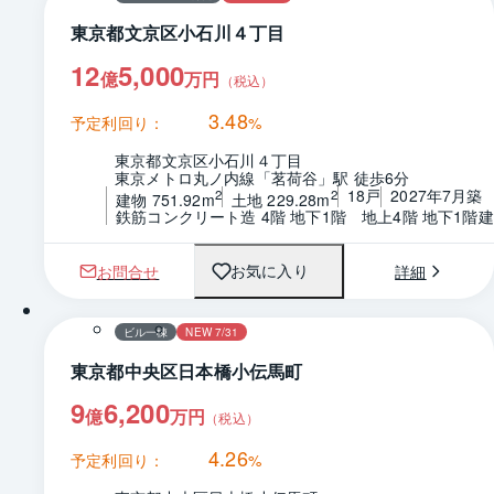
東京都文京区小石川４丁目
12
5,000
億
万円
（税込）
3.48
予定利回り：
%
東京都文京区小石川４丁目
東京メトロ丸ノ内線「茗荷谷」駅 徒歩6分
18戸
2027年7月築
2
2
建物 751.92m
土地 229.28m
鉄筋コンクリート造 4階 地下1階　地上4階 地下1階建
お問合せ
詳細
お気に入り
ビル一棟
NEW 7/31
東京都中央区日本橋小伝馬町
9
6,200
億
万円
（税込）
4.26
予定利回り：
%