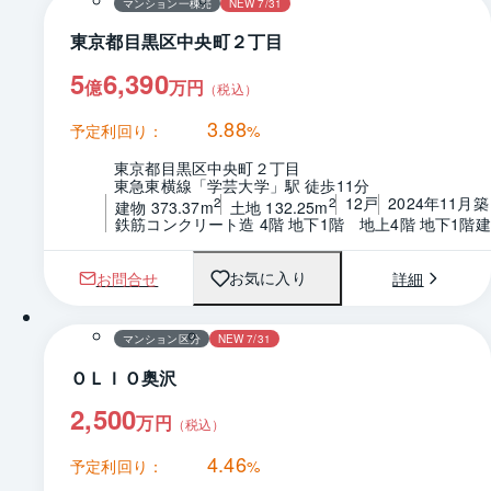
マンション一棟売
NEW 7/31
東京都目黒区中央町２丁目
5
6,390
億
万円
（税込）
3.88
予定利回り：
%
東京都目黒区中央町２丁目
東急東横線「学芸大学」駅 徒歩11分
12戸
2024年11月築
2
2
建物 373.37m
土地 132.25m
鉄筋コンクリート造 4階 地下1階　地上4階 地下1階建
お問合せ
詳細
お気に入り
1 / 0
間取り
マンション区分
NEW 7/31
ＯＬＩＯ奥沢
2,500
万円
（税込）
4.46
予定利回り：
%