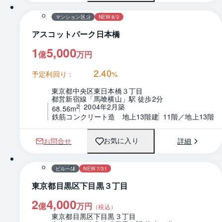
マンション区分
NEW 8/2
アスコットパーク日本橋
1
5,000
億
万円
2.40
予定利回り：
%
東京都中央区東日本橋３丁目
都営新宿線「馬喰横山」駅 徒歩2分
2004年2月築
2
68.56m
鉄筋コンクリート造　地上13階建
11階／地上13階
お問合せ
詳細
お気に入り
ビル一棟
NEW 7/31
東京都目黒区下目黒３丁目
2
4,000
億
万円
（税込）
東京都目黒区下目黒３丁目