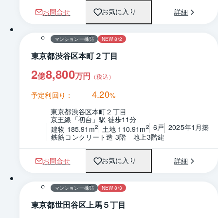
お問合せ
詳細
お気に入り
1 / 0
間取り
マンション一棟売
NEW 8/2
東京都渋谷区本町２丁目
2
8,800
億
万円
（税込）
4.20
予定利回り：
%
東京都渋谷区本町２丁目
京王線「初台」駅 徒歩11分
6戸
2025年1月築
2
2
建物 185.91m
土地 110.91m
鉄筋コンクリート造 3階　地上3階建
お問合せ
詳細
お気に入り
1 / 0
間取り
マンション一棟売
NEW 8/3
東京都世田谷区上馬５丁目