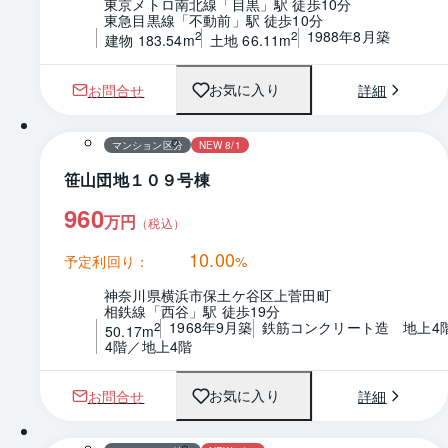
東京メトロ南北線「目黒」駅 徒歩10分
東急目黒線「不動前」駅 徒歩10分
1988年8月築
2
2
建物 183.54m
土地 66.11m
お問合せ
詳細
お気に入り
1 / 0
マンション区分
NEW 8/1
笹山団地１０９号棟
960
万円
（税込）
10.00
予定利回り：
%
神奈川県横浜市保土ケ谷区上菅田町
相鉄線「西谷」駅 徒歩19分
1968年9月築
鉄筋コンクリート造　地上4
2
50.17m
4階／地上4階
お問合せ
詳細
お気に入り