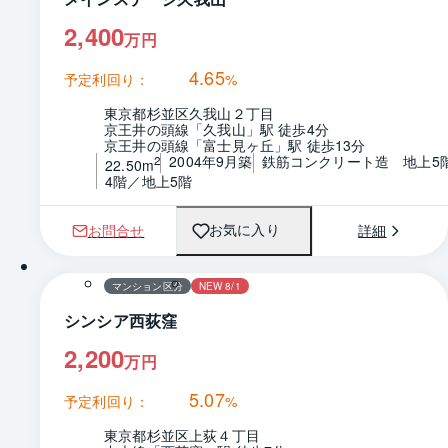
2,400
万円
4.65
予定利回り：
%
東京都杉並区久我山２丁目
京王井の頭線「久我山」駅 徒歩4分
京王井の頭線「富士見ヶ丘」駅 徒歩13分
2004年9月築
鉄筋コンクリート造　地上5
2
22.50m
4階／地上5階
お問合せ
詳細
お気に入り
1 / 0
間取り
マンション区分
NEW 8/1
シンシア西荻窪
2,200
万円
5.07
予定利回り：
%
東京都杉並区上荻４丁目