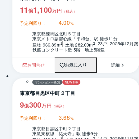
11
1,100
億
万円
（税込）
4.00
予定利回り：
%
東京都練馬区北町５丁目
東京メトロ副都心線「平和台」駅 徒歩11分
23戸
2025年12月築
2
2
建物 966.89m
土地 282.69m
鉄筋コンクリート造 5階　地上5階建
お問合せ
詳細
お気に入り
マンション一棟売
NEW 8/6
東京都目黒区中町２丁目
9
300
億
万円
（税込）
3.68
予定利回り：
%
東京都目黒区中町２丁目
東急東横線「祐天寺」駅 徒歩9分
14戸
2026年11月築
2
2