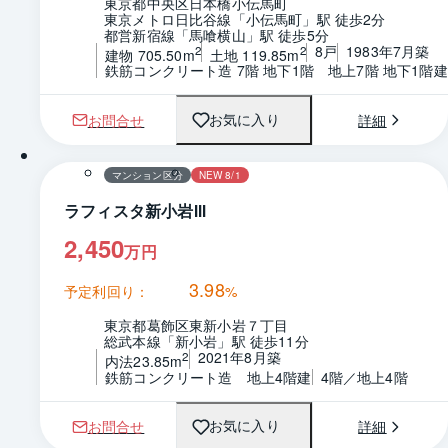
東京都中央区日本橋小伝馬町
東京メトロ日比谷線「小伝馬町」駅 徒歩2分
都営新宿線「馬喰横山」駅 徒歩5分
8戸
1983年7月築
2
2
建物 705.50m
土地 119.85m
鉄筋コンクリート造 7階 地下1階　地上7階 地下1階建
お問合せ
詳細
お気に入り
1 / 0
間取り
マンション区分
NEW 8/1
ラフィスタ新小岩Ⅲ
2,450
万円
3.98
予定利回り：
%
東京都葛飾区東新小岩７丁目
総武本線「新小岩」駅 徒歩11分
2021年8月築
2
内法23.85m
鉄筋コンクリート造　地上4階建
4階／地上4階
お問合せ
詳細
お気に入り
1 / 0
間取り