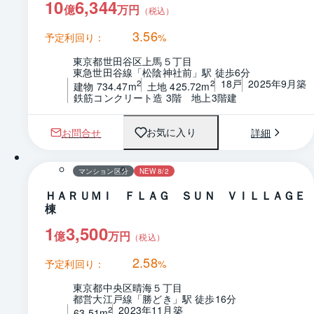
10
6,344
億
万円
（税込）
3.56
予定利回り：
%
東京都世田谷区上馬５丁目
東急世田谷線「松陰神社前」駅 徒歩6分
18戸
2025年9月築
2
2
建物 734.47m
土地 425.72m
鉄筋コンクリート造 3階　地上3階建
お問合せ
詳細
お気に入り
1 / 0
間取り
マンション区分
NEW 8/2
ＨＡＲＵＭＩ ＦＬＡＧ ＳＵＮ ＶＩＬＬＡＧＥ
棟
1
3,500
億
万円
（税込）
2.58
予定利回り：
%
東京都中央区晴海５丁目
都営大江戸線「勝どき」駅 徒歩16分
2023年11月築
2
63.51m