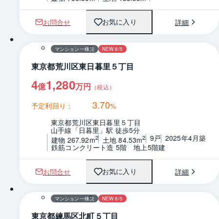
お問合せ
詳細
お気に入り
マンション一棟売
NEW 8/5
東京都荒川区東日暮里５丁目
4
1,280
億
万円
（税込）
3.70
予定利回り：
%
東京都荒川区東日暮里５丁目
山手線「日暮里」駅 徒歩5分
9戸
2025年4月築
2
2
建物 267.92m
土地 84.53m
鉄筋コンクリート造 5階　地上5階建
お問合せ
詳細
お気に入り
マンション一棟売
NEW 8/5
東京都練馬区北町５丁目