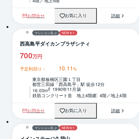
4階／地上5階
お問合せ
詳細
お気に入り
1 / 0
間取り
マンション区分
NEW 8/1
西高島平ダイカンプラザシティ
700
万円
10.11
予定利回り：
%
東京都板橋区三園１丁目
都営三田線「西高島平」駅 徒歩12分
1990年11月築
2
16.03m
鉄筋コンクリート造　地上4階建
4階／地上4階
お問合せ
詳細
お気に入り
1 / 0
間取り
マンション区分
NEW 8/1
メインステージ久我山