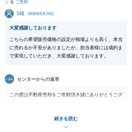
ン
を
ご売却
今後とも末永いお付き合いを賜りますよう、何卒よろ
S様
S様
しくお願い申し上げます。
2026年6月25日
大変感謝しております
こちらの希望販売価格の設定が相場よりも高く、本当
閉じる
に売れるか不安がありましたが、担当者様には成約ま
で実現していただき、大変感謝しております。
東急リバブル
センターからの返答
この度は不動産売却をご依頼頂き誠にありがとうござ
いました。
S様の不動産売却をお手伝いできたこと大変嬉しく思
続きを読む
います。
お住まいがご遠方ということもありなかなかお会いで