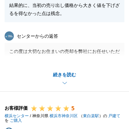
結果的に、当初の売り出し価格から大きく値を下げざ
るを得なかった点は残念。
東急リバブル
センターからの返答
この度は大切なお住まいの売却を弊社にお任せいただ
き、誠にありがとうございました。
当初のご希望価格に届かず力不足な点もあり大変恐縮
続きを読む
でしたが、最後まで伴走させていただけたことに心よ
り感謝申し上げます。
また不動産のことで何かお困り事やご相談がございま
したら、いつでもお気軽にお声がけください。
5
何卒よろしくお願いいたします。
お客様評価
横浜センター
/ 神奈川県
横浜市神奈川区
（
東白楽駅
）の
戸建て
を
ご購入