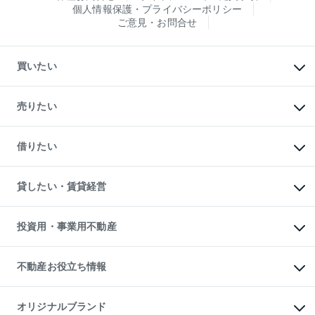
個人情報保護・プライバシーポリシー
ご意見・お問合せ
買いたい
マンションの購入
新築・分譲マンションの購入
売りたい
中古マンションの購入
一戸建ての購入
マンションの売却・査定
新築一戸建ての購入
一戸建ての売却・査定
借りたい
中古一戸建ての購入
土地の売却・査定
土地の購入
スピードAI査定
不動産購入の流れ
物件を借りる
不動産売却について
注目キーワード物件特集
オフィス・店舗の賃貸
貸したい・賃貸経営
不動産査定について
購入ガイド
借りるときの流れ
売却サービス
借りるガイド
不動産売却の流れ
無料賃料査定
多言語対応
不動産買換えの流れ
マンション賃料データ
投資用・事業用不動産
売却ガイド
賃貸管理プラン
English
繁体中文
簡体中文
リロケーションについて
投資用不動産
貸すときの流れ
事業用不動産
不動産お役立ち情報
貸すガイド
マンション投資
投資用マンション
不動産AIアドバイザー Tellus Talk
マンション一棟
マンションライブラリー
オリジナルブランド
アパート経営
人気マンションランキング