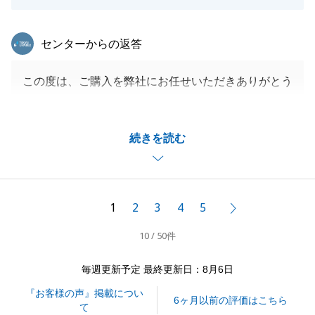
東急リバブル
センターからの返答
この度は、ご購入を弊社にお任せいただきありがとう
ございました。
物件探しが長期間に及び、I様もお疲れになられたこ
続きを読む
とと存じますが、いつも前向きにご相談を重ねてくだ
さり、感謝の気持ちでいっぱいです。
新しい街での暮らしが、I様にとって、素晴らしいも
のとなりますよう、心よりお祈り申し上げます。
1
2
3
4
5
次へ
今後とも東急リバブルをご愛願の程、よろしくお願い
10 / 50件
申し上げます。
毎週更新予定 最終更新日：8月6日
『お客様の声』掲載につい
閉じる
6ヶ月以前の評価はこちら
て