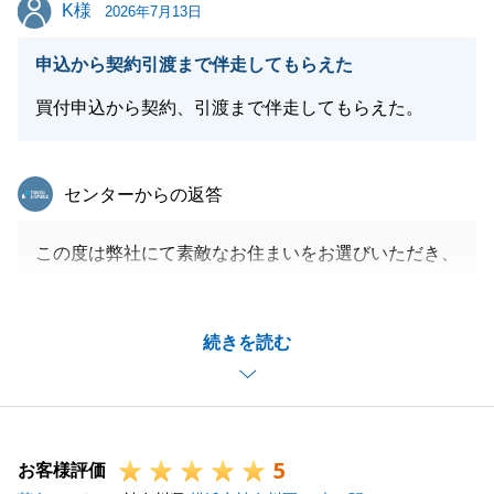
K様
K様
2026年7月13日
閉じる
申込から契約引渡まで伴走してもらえた
買付申込から契約、引渡まで伴走してもらえた。
東急リバブル
センターからの返答
この度は弊社にて素敵なお住まいをお選びいただき、
誠にありがとうございました。
温かいお言葉をいただき、担当として大変嬉しく光栄
続きを読む
に思います。
ご希望の物件にてお取引が完了しましたこと、おめで
とうございます。
これからもお客様と共に、同じ方向を向いてご相談に
5
乗れる担当者を目指して参ります。
お客様評価