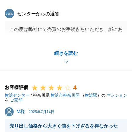
東急リバブル
センターからの返答
この度は弊社にて売買のお手続きをいただき、誠にあ
りがとうございました。
お仕事がお忙しい中、住宅ローンに必要な書類関係取
続きを読む
得等、スムーズに動いていただきありがとうございま
した。
室内も綺麗にリフォームが仕上がったお部屋ですの
で、是非気持ち良くお過ごし下さいませ。
4
今後とも末永いお付き合いの程、どうぞよろしくお願
お客様評価
横浜センター
い申し上げます。
/ 神奈川県
横浜市神奈川区
（
横浜駅
）の
マンション
を
ご売却
M様
M様
2026年7月14日
閉じる
売り出し価格から大きく値を下げざるを得なかった