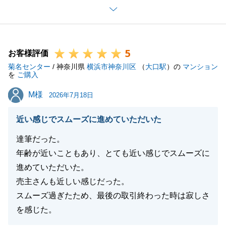
より迅速で細やかなサポートを行い、安心してお任せ
いただくべきところ、私どもの配慮が至らず誠に申し
訳ございませんでした。
5
今後共お困り事がございましたらお気軽にお申し付け
お客様評価
菊名センター
くださいませ。
/ 神奈川県
横浜市神奈川区
（
大口駅
）の
マンション
を
ご購入
M様
M様
2026年7月18日
閉じる
近い感じでスムーズに進めていただいた
達筆だった。
年齢が近いこともあり、とても近い感じでスムーズに
進めていただいた。
売主さんも近しい感じだった。
スムーズ過ぎたため、最後の取引終わった時は寂しさ
を感じた。