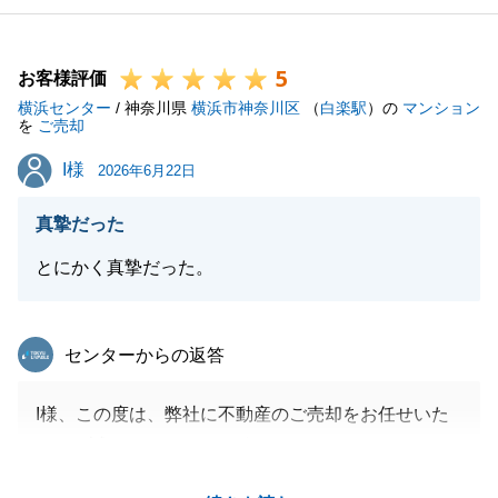
きない中で、たくさんのご協力ありがとうございまし
た。
5
また不動産の事でお困り事がございましたらお気軽に
お客様評価
横浜センター
お申し付けください。
/ 神奈川県
横浜市神奈川区
（
白楽駅
）の
マンション
を
ご売却
今後ともよろしくお願いいたします。
I様
I様
2026年6月22日
真摯だった
閉じる
とにかく真摯だった。
東急リバブル
センターからの返答
I様、この度は、弊社に不動産のご売却をお任せいた
だき、誠にありがとうございました。
ご成約までに少々お時間を要しましたが、I様と二人