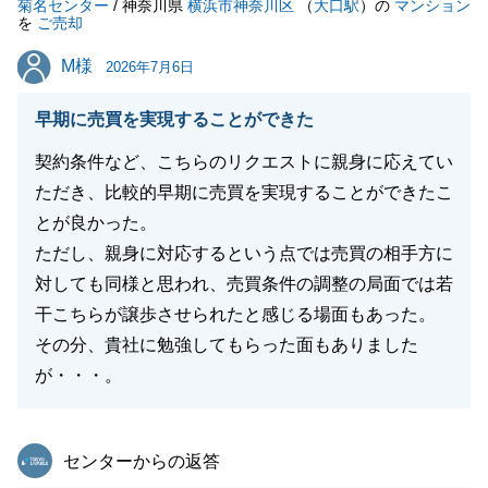
菊名センター
また何かお困り事やご希望があれば、どうぞお気軽に
/ 神奈川県
横浜市神奈川区
（
大口駅
）の
マンション
を
ご売却
お申し付けくださいませ。
M様
M様
2026年7月6日
早期に売買を実現することができた
閉じる
契約条件など、こちらのリクエストに親身に応えてい
ただき、比較的早期に売買を実現することができたこ
とが良かった。
ただし、親身に対応するという点では売買の相手方に
対しても同様と思われ、売買条件の調整の局面では若
干こちらが譲歩させられたと感じる場面もあった。
その分、貴社に勉強してもらった面もありました
が・・・。
東急リバブル
センターからの返答