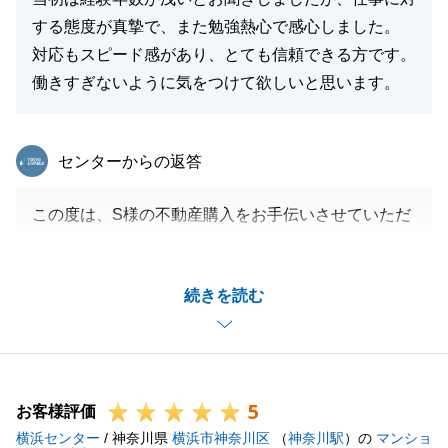
する態度が真摯で、また勉強熱心で感心しました。
閉じる
対応もスピード感があり、とても信頼できる方です。
働きすぎないように気をつけて欲しいと思います。
東急リバブル
センターからの返答
この度は、S様の不動産購入をお手伝いさせていただ
き、誠にありがとうございました。
S様にご納得いただけるお住まいが見つかり、私も大
続きを読む
変嬉しく思っております。
また、書類のご準備等も迅速にご対応いただき、心よ
り感謝申し上げます。
お引越し後も、不動産や住まいに関して何かお困り事
5
やご不明な点がございましたら、いつでもお気軽にご
お客様評価
横浜センター
連絡下さい。
/ 神奈川県
横浜市神奈川区
（
神奈川駅
）の
マンショ