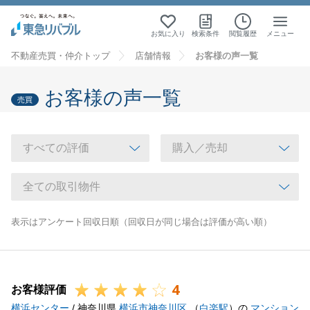
お気に入り
検索条件
閲覧履歴
メニュー
不動産売買・仲介トップ
店舗情報
お客様の声一覧
お客様の声一覧
売買
表示はアンケート回収日順（回収日が同じ場合は評価が高い順）
4
お客様評価
横浜センター
/ 神奈川県
横浜市神奈川区
（
白楽駅
）の
マンション