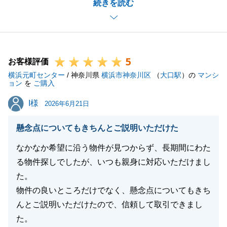
続きを読む
三脚で意見交換を重ねながら進められたことが、今回
の良き結果に結びついたものと確信しております。
今後とも、不動産に関することでお困り事がございま
したら、いつでもお気軽にご連絡下さい。
5
末永いお付き合いのほど、何卒よろしくお願い申し上
お客様評価
横浜元町センター
げます。
/ 神奈川県
横浜市神奈川区
（
大口駅
）の
マンシ
ョン
を
ご購入
I様
I様
2026年6月21日
閉じる
懸念点についてもきちんとご説明いただけた
なかなか希望に沿う物件が見つからず、長期間にわた
る物件探しでしたが、いつも親身に対応いただけまし
た。
物件の良いところだけでなく、懸念点についてもきち
んとご説明いただけたので、信頼して取引できまし
た。