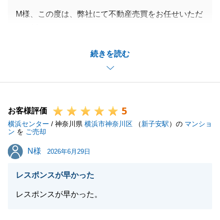
M様、この度は、弊社にて不動産売買をお任せいただ
き、誠にありがとうございました。
ご希望に近い形、かつ早期に売買が実現できましたこ
続きを読む
とは、ひとえにM様が迅速かつ柔軟にご対応くださっ
たおかげでございます。
いただいた貴重なご意見を真摯に受け止め、今後はよ
り一層、お客様の立場に寄り添ったきめ細やかなサポ
5
ートができるよう努めてまいります。
お客様評価
横浜センター
また何かお困り事やご相談がございましたら、いつで
/ 神奈川県
横浜市神奈川区
（
新子安駅
）の
マンショ
ン
を
ご売却
もお気軽にご連絡下さい。
N様
N様
M様の今後のご健勝とご多幸を、心よりお祈り申し上
2026年6月29日
げます。
レスポンスが早かった
今後とも末永いお付き合いのほど、何卒よろしくお願
い申し上げます。
レスポンスが早かった。