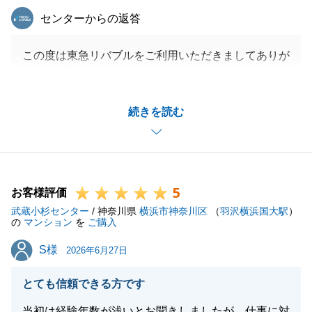
東急リバブル
センターからの返答
閉じる
この度は東急リバブルをご利用いただきましてありが
とうございました。
素晴らしい物件のご売却に携われたことに御礼申し上
続きを読む
げます。
とてもタイトなスケジュールの中で、スムーズにお取
引きが出来たのは、Ｎ様のご尽力のおかげでございま
す。
5
本当にありがとうございました。
お客様評価
武蔵小杉センター
今回のお取引きは一旦終了となりますが、私は一生の
/ 神奈川県
横浜市神奈川区
（
羽沢横浜国大駅
）
の
マンション
を
ご購入
担当だと思っておりますのでなにかお困りのことがご
S様
S様
ざいましたら、お気軽にお申し付けください。
2026年6月27日
引き続き、どうぞよろしくお願い申し上げます。
とても信頼できる方です
当初は経験年数が浅いとお聞きしましたが、仕事に対