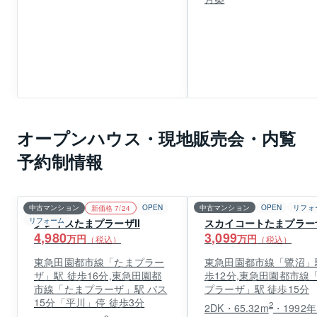
オープンハウス・現地販売会・内覧
予約制情報
中古マンション
OPEN
中古マンション
OPEN
リフォ
新価格 7/24
リフォーム
グレイスたまプラーザⅡ
スカイコートたまプラー
4,980
3,099
万円
万円
（税込）
（税込）
東急田園都市線「たまプラー
東急田園都市線「鷺沼」
ザ」駅 徒歩16分,東急田園都
歩12分,東急田園都市線
市線「たまプラーザ」駅 バス
プラーザ」駅 徒歩15分
15分「平川」停 徒歩3分
2
2DK・65.32m
・1992