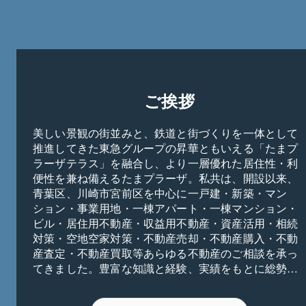
ご挨拶
美しい景観の街並みと、鉄道と街づくりを一体として
推進してきた東急グループの昇華ともいえる「たまプ
ラーザテラス」を融合し、より一層優れた居住性・利
便性を兼ね備えるたまプラーザ。私共は、開設以来、
青葉区、川崎市宮前区を中心に一戸建・新築・マン
ション・事業用地・一棟アパート・一棟マンション・
ビル・居住用不動産・収益用不動産・資産活用・相続
対策・空地空家対策・不動産売却・不動産購入・不動
産査定・不動産買取等あらゆる不動産のご相談を承っ
てきました。豊富な知識と経験、実績をもとに総勢５
０名のスタッフが総合力とスピード感を持ってお客様
のご要望に全力でお応えすることをお約束致します。