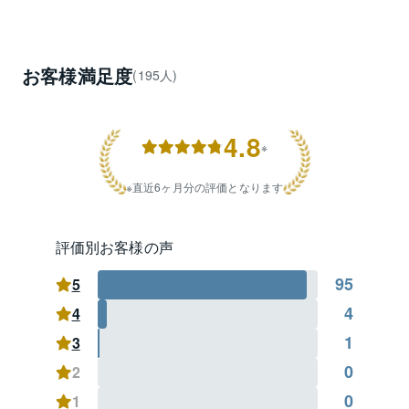
お客様満足度
(195人)
4.8
※
直近6ヶ月分の評価となります
評価別お客様の声
95
5
4
4
1
3
0
2
0
1