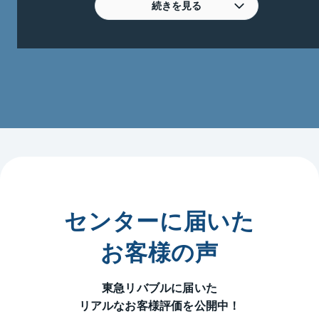
スタッフ一同、皆様からのお問合わせ、ご来店心より
続きを見る
お待ち申し上げます。

東急田園都市線／たまプラーザ駅・鷺沼駅・宮前平
駅・宮崎台・梶ヶ谷駅・あざみ野駅・市が尾駅

青葉区／美しが丘・美しが丘西・新石川・元石川・荏
田北・荏子田・あざみ野・あざみ野南

宮前区／犬蔵・有馬・東有馬・鷺沼・土橋・馬絹・宮
前平・宮崎
センターに届いた
お客様の声
東急リバブルに届いた
リアルなお客様評価を公開中！