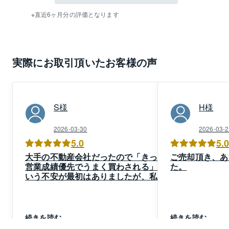
直近6ヶ月分の評価となります
実際にお取引頂いたお客様の声
S
様
H
様
2026-03-30
2026-03-2
5.0
5.
大手の不動産会社だったので「きっと
ご売却頂き、あ
営業成績優先でうまく買わされる」と
た。
いう不安が最初はありましたが、私た
ち夫婦の目線に立って頂き住居の良い
ところも悪いところも隠さずしっかり
とした説明があり、とても丁寧な対応
に驚きました。
続きを読む
続きを読む
前の居住者の方との関係性もお気遣い