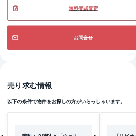
無料
売却
査定
お問合せ
売り求む情報
以下の条件で物件をお探しの方がいらっしゃいます。
階数：２階以上 「ウェル
「リビオ