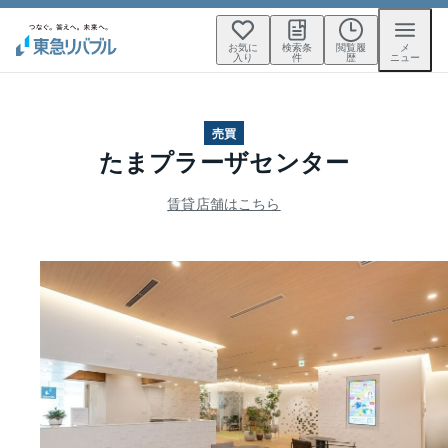
お気に
検索条
閲覧履
メ
入り
件
歴
ニュー
売買
たまプラーザセンター
賃貸店舗はこちら