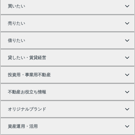
買いたい
売りたい
買いたいTOP
借りたい
マンションの購入
売りたいTOP
貸したい・賃貸経営
新築・分譲マンションの購入
マンションの売却・査定
借りたいTOP
投資用・事業用不動産
中古マンションの購入
一戸建ての売却・査定
物件を借りる
貸したいTOP
不動産お役立ち情報
一戸建ての購入
土地の売却・査定
オフィス・店舗の賃貸
無料賃料査定
投資用・事業用不動産TOP
オリジナルブランド
新築一戸建ての購入
スピードAI査定
借りるときの流れ
マンション賃料データ
投資用不動産
不動産お役立ち情報
資産運用・活用
中古一戸建ての購入
不動産売却について
借りるガイド
賃貸管理プラン
事業用不動産
不動産AIアドバイザー Tellus Talk
当社売主リノベーションマンション