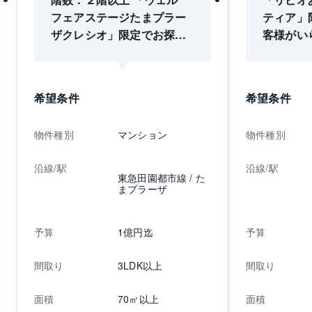
フェアステージたまプラー
ティア」
ザクレシオ」限定でお探し
客様がい
のお客様がいらっしゃいま
マンショ
す。 同マンションから徒歩
客様が広
1分の賃貸マンションにお住
えを希望
希望条件
希望条件
いのお客様です。また、私
ご売却を
自身、直近で販売に出てい
がけくだ
物件種別
マンション
物件種別
たウェルフェアステージた
合わせは担
まプラーザクレシオのご契
3596-
沿線/駅
沿線/駅
約に携わらせていただいて
ださいま
東急田園都市線 / た
まプラーザ
おりますので、現在の相場
の確認だけでも構いませ
ん。お気軽に担当：米澤
予算
1億円迄
予算
（080-3596-6909）までご
連絡くださいませ。
間取り
3LDK以上
間取り
面積
70㎡以上
面積