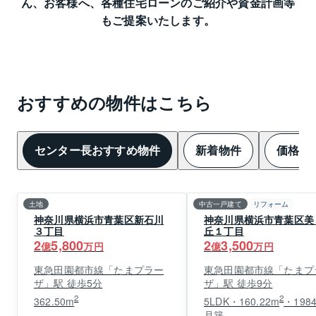
ん、
お客様へ、各種住宅ローンのご紹介や資金計画等
もご提案いたします。
おすすめの物件はこちら
センター長おすすめ物件
新着物件
価格変
土地
中古一戸建て
リフォーム
神奈川県横浜市青葉区新石川
神奈川県横浜市青葉区美
３丁目
丘１丁目
2
5,800
2
3,500
億
万円
億
万円
東急田園都市線「たまプラー
東急田園都市線「たまプ
ザ」駅 徒歩5分
ザ」駅 徒歩9分
2
2
362.50m
5LDK・160.22m
・198
月築