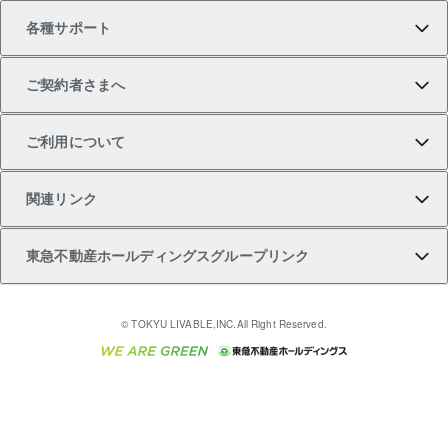
各種サポート
一棟リノベーションマンション L`GENTE（ルジェン
土地の購入
不動産査定について
リロケーションについて
マンション投資
マンションライブラリー
等価交換事業
テ）
ご契約者さまへ
不動産購入の流れ
売却サービス
貸すときの流れ
投資用マンション
人気マンションランキング
区分リノベーションマンション Lideas（リディアス）
不動産M&A
シニア向けサポート
ご利用について
投資用一棟レジデンスWELL SQUARE（ウェルスクエ
注目キーワード物件特集
不動産売却の流れ
貸すガイド
マンション一棟
暮らしに役立つ不動産メディア 「Lnote」
アセットマネジメント・出資
相続サポート
ご契約者さまサポートメニュー
ア）
関連リンク
購入ガイド
不動産買換えの流れ
アパート経営
不動産相場・不動産価格情報
不動産小口投資 LEGACIA（レガシア）
リフォームサポート
ご紹介・再契約特典
本人確認に関するお客様へのお願い
東急不動産ホールディングスグループリンク
売却ガイド
アパート投資用物件
不動産売却FAQ
入居者様専用-各種ご案内（賃貸）
金融商品取引について
すまいValue
多言語対応
English
繁体中文
簡体中文
これからご結婚される方に東急百貨店のブライダルク
© TOKYU LIVABLE,INC.All Right Reserved.
収益物件
不動産コラム・ニュース
東急こすもす会「こすもすWeb」
東急リバブル ソーシャルメディアポリシー
東急不動産
ラブ
ご意見・お問い合わせ（金融商品取引専用の相談・お
人材サービスのご用命は 東急リバブルスタッフ株式会
ビル購入（ビル一棟）
不動産用語集
東急コミュニティー
問い合わせ窓口）
社まで
投資用不動産の売却査定
不動産なんでもネット相談室
保険募集におけるプライバシー・ポリシー
東北の逸品を贈ります 東北すぐれものセレクション
東急リバブル