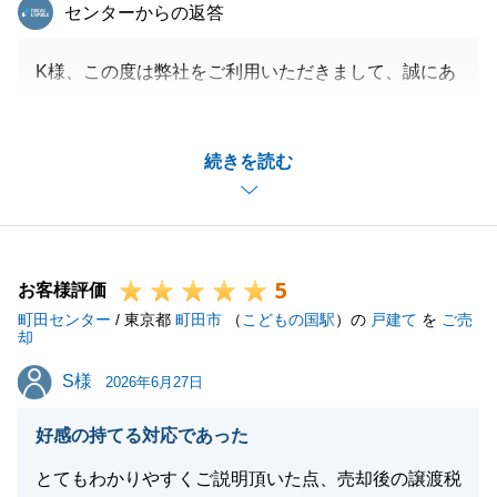
東急リバブル
センターからの返答
K様、この度は弊社をご利用いただきまして、誠にあ
りがとうございます。
購入できるかどうかというタイミングでのお話しでし
続きを読む
たので、私もひやひやしておりましたが、無事にゴー
ルテープを切ることができて安心しております。
これからリフォームも行われるので、更に素敵なお住
まいになるかと思います。
5
今後とも、お困り事がございましたら、お気軽にお申
お客様評価
町田センター
し付けいただければと存じます。
/ 東京都
町田市
（
こどもの国駅
）の
戸建て
を
ご売
却
S様
S様
2026年6月27日
閉じる
好感の持てる対応であった
とてもわかりやすくご説明頂いた点、売却後の譲渡税