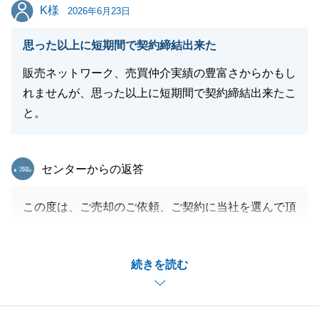
K様
K様
2026年6月23日
閉じる
思った以上に短期間で契約締結出来た
販売ネットワーク、売買仲介実績の豊富さからかもし
れませんが、思った以上に短期間で契約締結出来たこ
と。
東急リバブル
センターからの返答
この度は、ご売却のご依頼、ご契約に当社を選んで頂
きまして、誠にありがとうございました。
お引渡しまでのお片付けなどは、大変だったと思いま
続きを読む
すが、予定よりも早めに片付けて頂き、お引渡しも予
定より早めて頂きましたこと、買主様も喜んでいらっ
しゃいました。