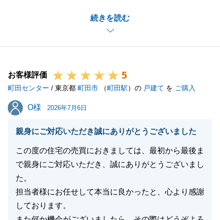
閉じる
五十かの整理ということで、距離も離れていることも
続きを読む
あり、
お手間なく取引を進めることが我々の使命と感じてお
りました。
是非、今後お困りごとが起きた際にはお声掛けくださ
5
い。必ずお力になれるかと存じます。
お客様評価
町田センター
/ 東京都
町田市
（
町田駅
）の
戸建て
を
ご購入
O様
O様
2026年7月6日
閉じる
親身にご対応いただき誠にありがとうございました
この度の住宅の売買におきましては、最初から最後ま
で親身にご対応いただき、誠にありがとうございまし
た。
担当者様にお任せして本当に良かったと、心より感謝
しております。
また何か機会がございましたら、その際はどうぞよろ