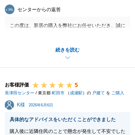
東急リバブル
センターからの返答
この度は、新居の購入を弊社にお任せいただき、誠に
ありがとうございました。
K様のご協力のおかげで、無事お引渡しを迎えること
続きを読む
ができました。
ご売却についてもご納得いただける結果を出せるよ
う、尽力致します。
引き続き宜しくお願い致します。
5
お客様評価
長津田センター
/ 東京都
町田市
（
成瀬駅
）の
戸建て
を
ご購入
閉じる
K様
K様
2026年6月6日
具体的なアドバイスをいただくことができました
購入後に近隣住民のことで懸念が発生して不安でした