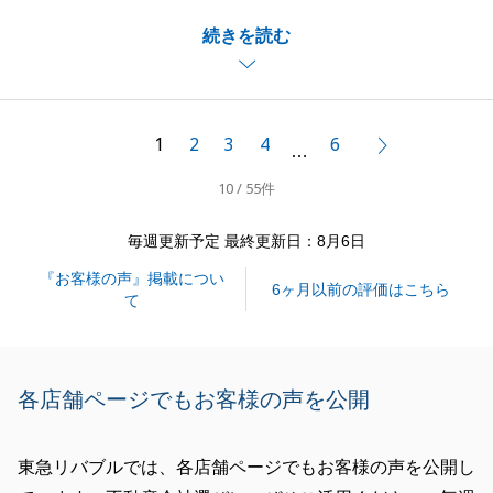
ご契約後に近隣の方との懸念点が出てしまい、ご不安
続きを読む
な思いもあったかと思いますが、無事にお引渡し・お
引越しまで完了することが出来て大変嬉しく思いま
す。
今後も不動産のことでお悩み事がございましたらお気
1
2
3
4
6
次へ
…
軽に申し付けください。
10 / 55件
引き続きどうぞよろしくお願い致します。
毎週更新予定 最終更新日：8月6日
『お客様の声』掲載につい
閉じる
6ヶ月以前の評価はこちら
て
各店舗ページでもお客様の声を公開
東急リバブルでは、各店舗ページでもお客様の声を公開し