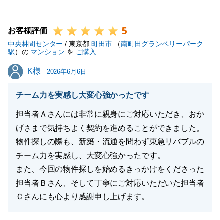
大変お忙しい中、何度も笑顔でご見学者様をお迎えく
ださったことで、良い買主様に巡り合うことができた
5
のだと思います。
お客様評価
中央林間センター
改めまして、御礼申し上げます。
/ 東京都
町田市
（
南町田グランベリーパーク
駅
）の
マンション
を
ご購入
また気になることがございましたら、いつでもお力に
K様
K様
なれればと思いますので、お気軽に担当者宛て、ご連
2026年6月6日
絡頂けますと幸いです。
チーム力を実感し大変心強かったです
今後とも、よろしくお願い致します。
担当者Ａさんには非常に親身にご対応いただき、おか
げさまで気持ちよく契約を進めることができました。
物件探しの際も、新築・流通を問わず東急リバブルの
閉じる
チーム力を実感し、大変心強かったです。
また、今回の物件探しを始めるきっかけをくださった
担当者Ｂさん、そして丁寧にご対応いただいた担当者
Ｃさんにも心より感謝申し上げます。