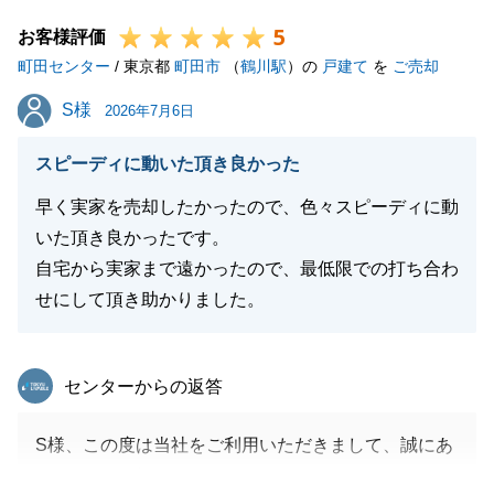
既に複数社ご相談いただいていた中で、弊社の考え方
5
やお薦めな進め方をご説明させていただいたため、ど
お客様評価
町田センター
のようにすべきか悩まれる点も多々あったかと思いま
/ 東京都
町田市
（
鶴川駅
）の
戸建て
を
ご売却
すが、弊社がお打合せに伺った際には、ご家族皆様の
S様
S様
2026年7月6日
お考えや気持ちを都度ご説明いただけたことで、弊社
もより良いご提案が出来ました。
スピーディに動いた頂き良かった
またお打合せで度々ご自宅へお邪魔しましたが、いつ
早く実家を売却したかったので、色々スピーディに動
もご家族皆様がお忙しい中時間を合わせてお集り下さ
いた頂き良かったです。
り、弊社の話をお聞きいただきました事、重ねてお礼
自宅から実家まで遠かったので、最低限での打ち合わ
申し上げます。
せにして頂き助かりました。
Y様ご家族のさらなるご多幸を心よりお祈り申し上げ
ます。
今後ともご愛顧賜りますよう、よろしくお願いいたし
東急リバブル
センターからの返答
ます。
S様、この度は当社をご利用いただきまして、誠にあ
りがとうございました。