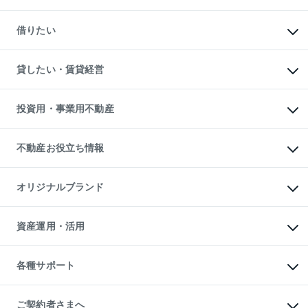
一戸建ての購入
マンションの売却・査定
新築一戸建ての購入
一戸建ての売却・査定
借りたい
中古一戸建ての購入
土地の売却・査定
土地の購入
スピードAI査定
不動産購入の流れ
物件を借りる
不動産売却について
注目キーワード物件特集
オフィス・店舗の賃貸
貸したい・賃貸経営
不動産査定について
購入ガイド
借りるときの流れ
売却サービス
借りるガイド
不動産売却の流れ
無料賃料査定
多言語対応
不動産買換えの流れ
マンション賃料データ
投資用・事業用不動産
売却ガイド
賃貸管理プラン
English
繁体中文
簡体中文
リロケーションについて
投資用不動産
貸すときの流れ
事業用不動産
不動産お役立ち情報
貸すガイド
マンション投資
投資用マンション
不動産AIアドバイザー Tellus Talk
マンション一棟
マンションライブラリー
オリジナルブランド
アパート経営
人気マンションランキング
アパート投資用物件
暮らしに役立つ不動産メディア

収益物件
当社売主リノベーションマンション
「Lnote」
ビル購入（ビル一棟）
一棟リノベーションマンション

資産運用・活用
不動産相場・不動産価格情報
投資用不動産の売却査定
L`GENTE（ルジェンテ）
不動産売却FAQ
事業用不動産の売却査定
区分リノベーションマンション

不動産コラム・ニュース
等価交換事業
海外不動産
Lideas（リディアス）
不動産用語集
不動産M&A
各種サポート
投資用一棟レジデンスWELL

不動産なんでもネット相談室
アセットマネジメント・出資
SQUARE（ウェルスクエア）
住まいの税金
不動産小口投資

シニア向けサポート
物件一括検索（購入＆賃貸）
LEGACIA（レガシア）
相続サポート
ご契約者さまへ