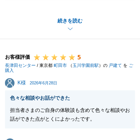
がとうございました。
ユーザー様であるS様にはより一層よいお取引になる
続きを読む
よう、我々としても力の入ったお取引でございまし
た。
ご多忙の中様々ご対応いただきまして、大変ありがた
く、それは買主様も感じておられました。
5
是非、今後とも弊社をご贔屓にいただければと存じま
お客様評価
長津田センター
す。
/ 東京都
町田市
（
玉川学園前駅
）の
戸建て
を
ご
購入
この度は、ありがとうございました。
K様
K様
2026年6月28日
色々な相談やお話ができた
閉じる
担当者さまのご自身の体験談も含めて色々な相談やお
話ができた点がとくによかったです。