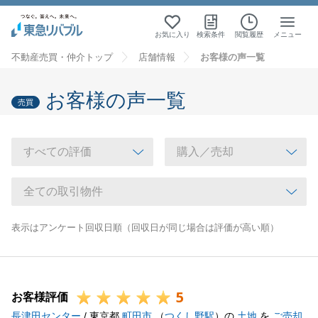
お気に入り
検索条件
閲覧履歴
メニュー
不動産売買・仲介トップ
店舗情報
お客様の声一覧
お客様の声一覧
売買
表示はアンケート回収日順（回収日が同じ場合は評価が高い順）
5
お客様評価
長津田センター
/ 東京都
町田市
（
つくし野駅
）の
土地
を
ご売却