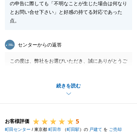
の申告に際しても「不明なことが生じた場合は何なり
とお問い合せ下さい」と好感の持てる対応であった
点。
東急リバブル
センターからの返答
この度は、弊社をお選びいただき、誠にありがとうご
ざいます。_
お取引が無事に行えましたこと、またそのお手伝いが
続きを読む
出来ましたこと、お褒めの言葉をいただいたこと、大
変嬉しく思います。_
いただいたお言葉を励みに、日々精進してまいります
ので、今後ともよろしくお願い申し上げます。
5
また、確定申告についてもご不明な点がございました
お客様評価
町田センター
らお気軽にご連絡下さい。
/ 東京都
町田市
（
町田駅
）の
戸建て
を
ご売却