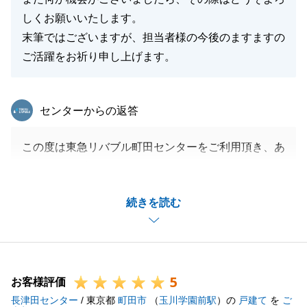
しくお願いいたします。
末筆ではございますが、担当者様の今後のますますの
ご活躍をお祈り申し上げます。
東急リバブル
センターからの返答
この度は東急リバブル町田センターをご利用頂き、あ
りがとうございました。
お手続きのご準備やスケジュール調整等、Ｏ様のご協
続きを読む
力を頂き、スムーズにお引渡しまで終えることができ
たのだと思います。
お引っ越し、おめでとうございます。
引き続きお近くですので、お困りのこと、ご相談がご
5
ざいましたらいつでもお気軽にご連絡下さいませ。
お客様評価
長津田センター
今後とも、よろしくお願い致します。
/ 東京都
町田市
（
玉川学園前駅
）の
戸建て
を
ご