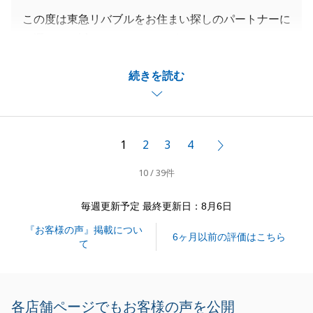
この度は東急リバブルをお住まい探しのパートナーに
お選び頂き誠にありがとうございました。
ご満足いただけるご住宅をご紹介できた事、大変うれ
続きを読む
しく思っております。
ご契約からお引き渡しまで様々な手続きがございまし
たがその都度、すぐにご対応頂き、余裕をもって安全
に進めることが出来ました事、感謝申し上げます。
1
2
3
4
次へ
何かございましたらいつでもお気軽にお声がけくださ
10 / 39件
い。
即、動きます。
毎週更新予定 最終更新日：8月6日
ご家族様、健康で末永く楽しくお過ごしくださいま
『お客様の声』掲載につい
せ。
6ヶ月以前の評価はこちら
て
閉じる
各店舗ページでもお客様の声を公開