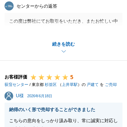
東急リバブル
センターからの返答
この度は弊社にてお取引をいただき、またお忙しい中
アンケートにご協力いただき、誠にありがとうござい
ました。
続きを読む
いつも快くショートメッセージやご来店にてご対応い
ただきまして、ありがとうございました。
M様の担当として、ご購入のお手伝いに携わることが
できて大変うれしく思っております。
5
また何かご相談等お力になれることがございましたら
お客様評価
荻窪センター
是非ご連絡を頂戴できればと思っております。
/ 東京都
杉並区
（
上井草駅
）の
戸建て
を
ご売却
私共々、今後とも弊社を末永くご愛顧賜りますよう、
U様
U様
2026年6月18日
お願い申し上げます。
納得のいく形で売却することができました
こちらの意向をしっかり汲み取り、常に誠実に対応し
閉じる