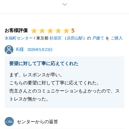
た。
また何かございましたら、是非お声がけ頂ければ幸い
でございます。
5
今後ともどうぞよろしくお願い申し上げます。
お客様評価
永福町センター
/ 東京都
杉並区
（
浜田山駅
）の
戸建て
を
ご購入
K様
K様
2026年5月23日
閉じる
要望に対して丁寧に応えてくれた
まず、レスポンスが早い。
こちらの要望に対して丁寧に応えてくれた。
売主さんとのコミュニケーションもよかったので、ス
トレスが無かった。
東急リバブル
センターからの返答