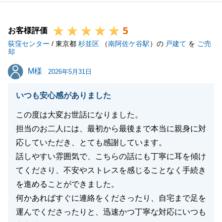
今後、不動産に関してご不明な点等ございましたら、
お気軽にご連絡下さい。
5
また、ご友人の方やご家族等、不動産の購入、売却等
お客様評価
荻窪センター
を検討されている方がいらっしゃいましたら、ご紹介
/ 東京都
杉並区
（
南阿佐ケ谷駅
）の
戸建て
を
ご売
却
いただけますと嬉しいです。
M様
M様
今後ともよろしくお願いいたします。
2026年5月31日
いつも安心感がありました
この度は大変お世話になりました。
閉じる
担当のお二人には、最初から最後まで本当に親身に対
応していただき、とても感謝しています。
話しやすい雰囲気で、こちらの話にも丁寧に耳を傾け
てくださり、不安やストレスを感じることなく手続き
を進めることができました。
何かあればすぐに連絡をくださったり、自宅まで足を
運んでくださったりと、迅速かつ丁寧な対応にいつも