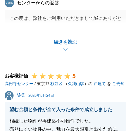
東急リバブル
センターからの返答
この度は、弊社をご利用いただきまして誠にありがと
うございます。
お引き渡しまで色々と調整が必要でしたが、H様にご
続きを読む
協力頂いたお陰で、無事にお引渡を迎えることができ
ました。
ありがとうございました。
ご令嬢様の新居探しの件もお手伝いさせて頂きたいと
5
思いますので、今後とも宜しくお願い致します。
お客様評価
高円寺センター
/ 東京都
杉並区
（
久我山駅
）の
戸建て
を
ご売却
M様
M様
2026年5月24日
閉じる
望む金額と条件が全て入った条件で成立しました
相続した物件が再建築不可物件でした。
売りにくい物件の中、魅力を最大限引き出すために、