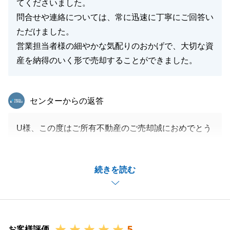
てくださいました。
問合せや連絡については、常に迅速に丁寧にご回答い
ただけました。
営業担当者様の細やかな気配りのおかげで、大切な資
産を納得のいく形で売却することができました。
東急リバブル
センターからの返答
U様、この度はご所有不動産のご売却誠におめでとう
ございます。
約半年の販売期間でご納得いただく形にてご売却サポ
続きを読む
ートができたこと大変嬉しく思います。
U様もこちらのご依頼事項について早々にご対応いた
だいたり、二人三脚でご成約に繋げられたと受け止め
ております。
5
今後とも何かお困りの際にはいつでもお声がけくださ
お客様評価