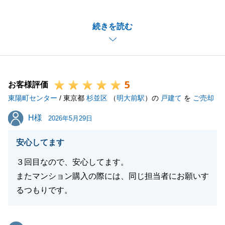
M様からのお褒めの言葉、非常に嬉しく思います。
続きを読む
ご案内時等、いつも迅速にご対応、ご協力いただいた
おかげで無事にご成約につなげることが出来ました。
今後、不動産に関してご不明点等ございましたら、す
ぐご連絡いただけましたら回答させて頂きます。
5
またご友人の方やご家族等、不動産の購入・売却等を
お客様評価
東陽町センター
検討されているかたがいらっしゃいましたら、ご紹介
/ 東京都
杉並区
（
明大前駅
）の
戸建て
を
ご売却
いただけますと嬉しいです。
H様
H様
2026年5月29日
今後ともどうぞよろしくお願い申し上げます。
安心してます
３回目なので、安心してます。
閉じる
またマンション購入の際には、同じ担当者にお願いす
るつもりです。