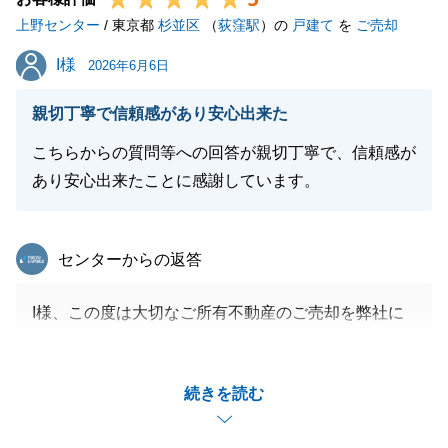
上野センター
いませ。
/ 東京都
杉並区
（
荻窪駅
）の
戸建て
を
ご売却
引き続きよろしくお願いいたします。
I様
I様
2026年6月6日
親切丁寧で信頼感があり安心出来た
閉じる
こちらからの質問等への回答が親切丁寧で、信頼感が
あり安心出来たことに感謝しています。
東急リバブル
センターからの返答
I様、この度は大切なご所有不動産のご売却を弊社に
お任せ頂きまして、誠にありがとうございました。
I様からのお褒めの言葉、非常に嬉しく思います。
続きを読む
お引渡し後、Ｉ様にご対応頂く事情が発生いたしまし
たが、快くご承諾下さり、大変感謝しております。