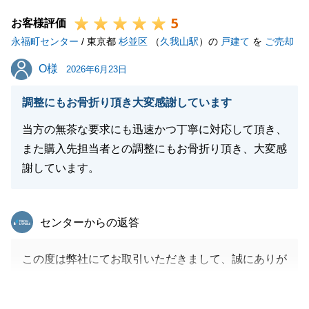
大変申し訳ございませんでした。
5
ただ、無事にご新居のご決済が迎えられたこと、これ
お客様評価
永福町センター
もＫ様のご理解とご協力があったからこそです。
/ 東京都
杉並区
（
久我山駅
）の
戸建て
を
ご売却
心より感謝申し上げます。
O様
O様
2026年6月23日
ありがとうございました。
この後はご自宅の決済手続きになります。
調整にもお骨折り頂き大変感謝しています
最後の最後までフォローさせて頂きます。
当方の無茶な要求にも迅速かつ丁寧に対応して頂き、
引き続き、宜しくお願い致します。
また購入先担当者との調整にもお骨折り頂き、大変感
謝しています。
閉じる
東急リバブル
センターからの返答
この度は弊社にてお取引いただきまして、誠にありが
とうございました。
また、お忙しい中、アンケートへのご回答もありがと