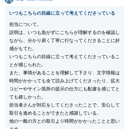
販売活動中のご連絡につきましても、お忙しいところ
何度もご対応いただきありがとうございました。
いつもこちらの目線に立って考えてくださっている
また不動産のこと等、お困りのことがございましたら
担当について。
お気軽にご連絡いただければと存じます。
説明は、いつも急がずにこちらが理解するのを確認し
今後ともよろしくお願いいたします。
ながら、分かり易く丁寧に行なってくださることに好
感がもてた。
いつもこちらの目線に立って考えてくださっているこ
閉じる
とが感じられた。
また、事情があることを理解して下さり、文字情報は
時間がかかっても全て読み上げてくださったり、拡大
コピーやサイン箇所の提示の仕方にも配慮を感じてと
ても嬉しかった。
担当者さんが対応をしてくださったことで、安心して
取引を進めることができたと感謝している。
他の一般の方との取引より時間がかかったことと思い