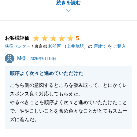
続きを読む
うございます。
弊社立替払い制度もご利用いただき、無事にご希望の
新築マンションへのお住み替えも完了することがで
き、O様方のお力添えがあり、無事に最後のお引渡し
5
を迎えることができました。
お客様評価
荻窪センター
私たちもホッとした気持ちで、嬉しく思います。
/ 東京都
杉並区
（
上井草駅
）の
戸建て
を
ご購入
今後もまた何かお手伝いさせていただけることがござ
M様
M様
2026年6月18日
いましたら、是非お気軽にお声掛けくださいませ。
引き続き、弊社を末永くご愛顧を賜りますよう、お願
順序よく次々と進めていただけた
い申し上げます。
こちら側の意図するところを汲み取って、とにかくレ
皆様のご健勝とご多幸をお祈り申し上げます。
スポンス良く対応してもらえた。
やるべきことを順序よく次々と進めていただけたこと
で、ややこしいことを含め色々なことがとてもスムー
閉じる
ズに進んだ。