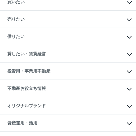
買いたい
マンションの購入
新築・分譲マンションの購入
売りたい
中古マンションの購入
一戸建ての購入
マンションの売却・査定
新築一戸建ての購入
一戸建ての売却・査定
借りたい
中古一戸建ての購入
土地の売却・査定
土地の購入
スピードAI査定
不動産購入の流れ
物件を借りる
不動産売却について
注目キーワード物件特集
オフィス・店舗の賃貸
貸したい・賃貸経営
不動産査定について
購入ガイド
借りるときの流れ
売却サービス
借りるガイド
不動産売却の流れ
無料賃料査定
多言語対応
不動産買換えの流れ
マンション賃料データ
投資用・事業用不動産
売却ガイド
賃貸管理プラン
English
繁体中文
簡体中文
リロケーションについて
投資用不動産
貸すときの流れ
事業用不動産
不動産お役立ち情報
貸すガイド
マンション投資
投資用マンション
不動産AIアドバイザー Tellus Talk
マンション一棟
マンションライブラリー
オリジナルブランド
アパート経営
人気マンションランキング
アパート投資用物件
暮らしに役立つ不動産メディア

収益物件
当社売主リノベーションマンション
「Lnote」
ビル購入（ビル一棟）
一棟リノベーションマンション

資産運用・活用
不動産相場・不動産価格情報
投資用不動産の売却査定
L`GENTE（ルジェンテ）
不動産売却FAQ
事業用不動産の売却査定
区分リノベーションマンション

不動産コラム・ニュース
等価交換事業
海外不動産
Lideas（リディアス）