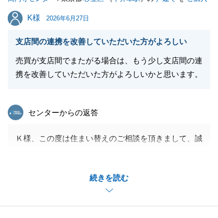
K様
K様
2026年6月27日
支店間の連携を改善していただいた方がよろしい
売買が支店間でまたがる場合は、もう少し支店間の連
携を改善していただいた方がよろしいかと思います。
東急リバブル
センターからの返答
Ｋ様、この度は住まい替えのご相談を頂きまして、誠
にありがとうございました。
ご自宅の売却をされ、その資金でご新居費用に充てる
続きを読む
との事で、弊社の立替払い制度をご利用頂きました。
資金の実行まで様々な事があり、ご負担を掛けたと思
います。