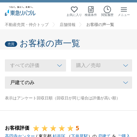
お気に入り
検索条件
閲覧履歴
メニュー
不動産売買・仲介トップ
店舗情報
お客様の声一覧
お客様の声一覧
売買
表示はアンケート回収日順（回収日が同じ場合は評価が高い順）
5
お客様評価
高円寺センター
/ 東京都
杉並区
（
下井草駅
）の
戸建て
を
ご購入