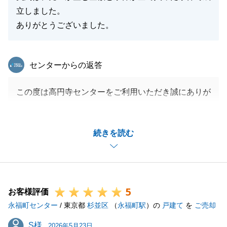
立しました。
ありがとうございました。
東急リバブル
センターからの返答
この度は高円寺センターをご利用いただき誠にありが
とうございました。
M様の大切なご資産の売却のお手伝いができましたこ
続きを読む
と、大変光栄でございます。
毎月の清掃業者様の手配をしていただいたこと、お荷
物等の整理を事前にしていただいたこともあり、物件
そのものの良さだけでなく、大切にされていることが
5
伝わる物件でございました。
お客様評価
永福町センター
改めて、ご尽力いただきましたこと感謝申し上げま
/ 東京都
杉並区
（
永福町駅
）の
戸建て
を
ご売却
す。
S様
S様
2026年5月23日