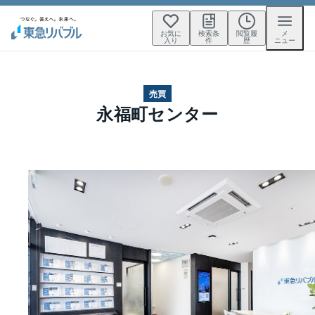
お気に
検索条
閲覧履
メ
入り
件
歴
ニュー
売買
永福町センター