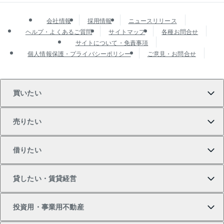
会社情報
採用情報
ニュースリリース
ヘルプ・よくあるご質問
サイトマップ
各種お問合せ
サイトについて・免責事項
個人情報保護・プライバシーポリシー
ご意見・お問合せ
買いたい
売りたい
買いたいTOP
借りたい
マンションの購入
売りたいTOP
貸したい・賃貸経営
新築・分譲マンションの購入
マンションの売却・査定
借りたいTOP
投資用・事業用不動産
中古マンションの購入
一戸建ての売却・査定
物件を借りる
貸したいTOP