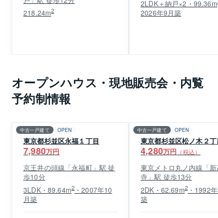
2LDK＋納戸×2・99.36m
2
218.24m
2026年9月築
オープンハウス・現地販売会・内覧
予約制情報
中古一戸建て
OPEN
中古一戸建て
OPEN
東京都杉並区永福１丁目
東京都杉並区松ノ木２丁
7,980
4,280
万円
万円
（税込）
京王井の頭線「永福町」駅 徒
東京メトロ丸ノ内線「新
歩10分
寺」駅 徒歩13分
2
2
3LDK・89.64m
・2007年10
2DK・62.69m
・1992
月築
築