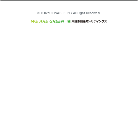
多言語対応
English
繁体中文
簡体中文
これからご結婚される方に東急百貨店のブライダルク
© TOKYU LIVABLE,INC.All Right Reserved.
収益物件
不動産コラム・ニュース
東急こすもす会「こすもすWeb」
東急リバブル ソーシャルメディアポリシー
東急不動産
ラブ
ご意見・お問い合わせ（金融商品取引専用の相談・お
人材サービスのご用命は 東急リバブルスタッフ株式会
ビル購入（ビル一棟）
不動産用語集
東急コミュニティー
問い合わせ窓口）
社まで
投資用不動産の売却査定
不動産なんでもネット相談室
保険募集におけるプライバシー・ポリシー
東北の逸品を贈ります 東北すぐれものセレクション
東急リバブル
ダイレクトメール（郵送物）・Eメールなどの送付停
事業用不動産の売却査定
住まいの税金
民泊の開業・運営のご相談は「ReINN株式会社」まで
東急住宅リース
止について
海外不動産
物件一括検索（購入＆賃貸）
宅地建物取引業者の皆様へ
学生情報センター（ナジック）
グループの一覧をもっと見る