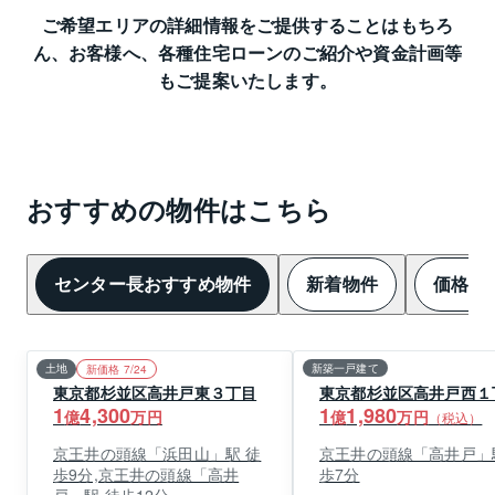
ご希望エリアの詳細情報をご提供することはもちろ
ん、
お客様へ、各種住宅ローンのご紹介や資金計画等
もご提案いたします。
おすすめの物件はこちら
センター長おすすめ物件
新着物件
価格変
土地
新築一戸建て
新価格 7/24
東京都杉並区高井戸東３丁目
東京都杉並区高井戸西１
1
4,300
1
1,980
億
万円
億
万円
（税込）
京王井の頭線「浜田山」駅 徒
京王井の頭線「高井戸」
歩9分,京王井の頭線「高井
歩7分
戸」駅 徒歩12分