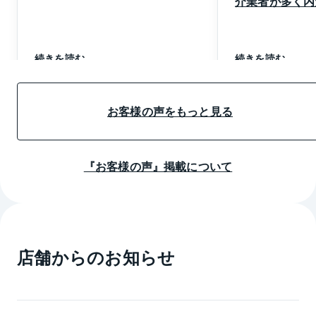
介業者が多く内
で。
売り手としては
至ったのは当初
た。
続きを読む
続きを読む
３ヶ月以内の売
イナス点はなか
お客様の声をもっと見る
『お客様の声』掲載について
店舗からのお知らせ