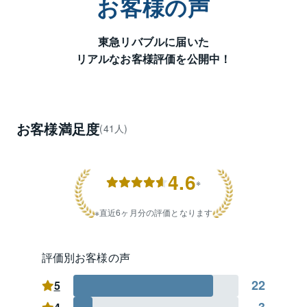
お客様の声
などなど、お客様からのあらゆるニーズに対し、経験
豊富な専門スタッフがお客様一人一人に合った最適な
東急リバブルに届いた
ご提案をさせていただきます。

リアルなお客様評価を公開中！
スタッフ一同、お客様の立場でご満足度を高めて頂け
る提案ができるよう、心掛けてまいります。

是非、お気軽にご相談下さい。

心よりお待ち申し上げております。
お客様満足度
(41人)
4.6
※
直近6ヶ月分の評価となります
評価別お客様の声
22
5
3