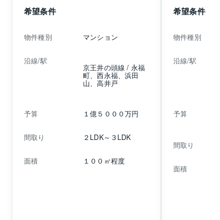
希望条件
希望条件
物件種別
マンション
物件種別
沿線/駅
沿線/駅
京王井の頭線 / 永福
町、西永福、浜田
山、高井戸
予算
１億５０００万円
予算
間取り
２LDK～３LDK
間取り
面積
１００㎡程度
面積