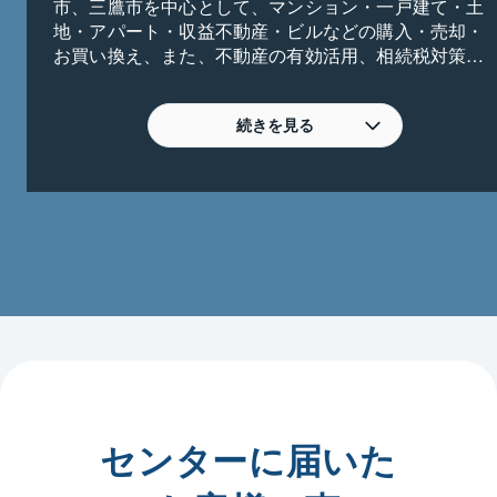
市、三鷹市を中心として、マンション・一戸建て・土
地・アパート・収益不動産・ビルなどの購入・売却・
お買い換え、また、不動産の有効活用、相続税対策、
投資、空地・空家対策等、様々なご相談を承っており
ます。

また、当社が買主となり、皆様方のご所有不動産を直
続きを見る
接購入することも可能でございます。（一部条件によ
り、購入できない場合もありますので、ご了承下さい
ませ。）

【ご相談をお待ちしております】

・高齢になり、現在の一戸建て（土地）を売却して、
駅近のマンションへの住み替えしたい

・不動産を相続したが、何から始めればよいかわから
ない

・買換えを検討しているが、進め方がわからない

・不動産投資を考えている

・周りに知られたくないので、東急リバブルに買い
取ってほしい

センターに届いた
・他社に依頼しているが、なかなか売れなくて困って
いる
