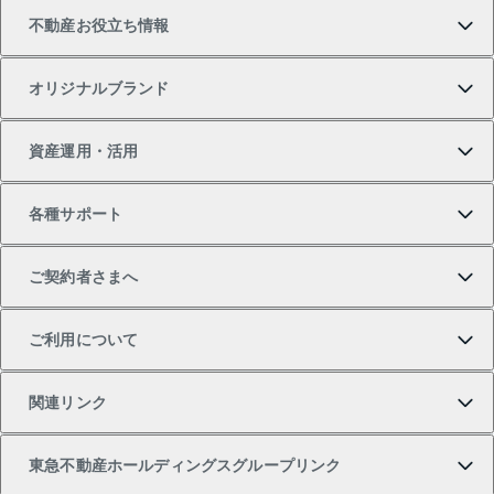
不動産お役立ち情報
一戸建ての購入
土地の売却・査定
オフィス・店舗の賃貸
無料賃料査定
投資用・事業用不動産TOP
オリジナルブランド
新築一戸建ての購入
スピードAI査定
借りるときの流れ
マンション賃料データ
投資用不動産
不動産お役立ち情報
資産運用・活用
中古一戸建ての購入
不動産売却について
借りるガイド
賃貸管理プラン
事業用不動産
不動産AIアドバイザー Tellus Talk
当社売主リノベーションマンション
各種サポート
一棟リノベーションマンション L`GENTE（ルジェン
土地の購入
不動産査定について
リロケーションについて
マンション投資
マンションライブラリー
等価交換事業
テ）
ご契約者さまへ
不動産購入の流れ
売却サービス
貸すときの流れ
投資用マンション
人気マンションランキング
区分リノベーションマンション Lideas（リディアス）
不動産M&A
シニア向けサポート
ご利用について
投資用一棟レジデンスWELL SQUARE（ウェルスクエ
注目キーワード物件特集
不動産売却の流れ
貸すガイド
マンション一棟
暮らしに役立つ不動産メディア 「Lnote」
アセットマネジメント・出資
相続サポート
ご契約者さまサポートメニュー
ア）
関連リンク
購入ガイド
不動産買換えの流れ
アパート経営
不動産相場・不動産価格情報
不動産小口投資 LEGACIA（レガシア）
リフォームサポート
ご紹介・再契約特典
本人確認に関するお客様へのお願い
東急不動産ホールディングスグループリンク
売却ガイド
アパート投資用物件
不動産売却FAQ
入居者様専用-各種ご案内（賃貸）
金融商品取引について
すまいValue