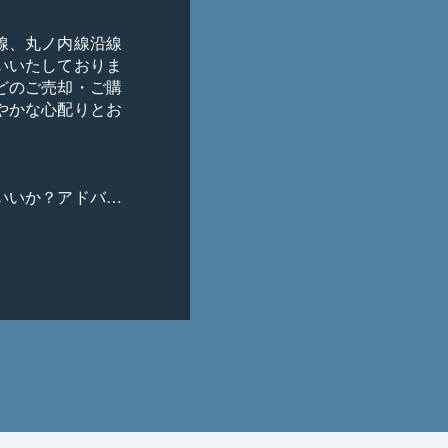
線、丸ノ内線沿線
いいたしておりま
どのご売却・ご購
やかな心配りとお
いいか？アドバイ
たい。売却が先？
い。

たい。

いが、購入ニーズ
立地にございま
を目指して行動さ