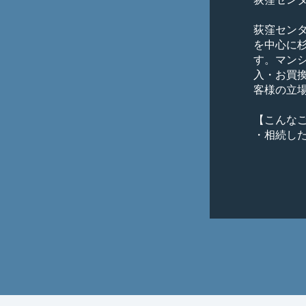
荻窪セン
を中心に
す。マン
入・お買
客様の立
【こんなご
・相続し
スが欲しい
・家族が
購入が先？
・ローン
・他社に
・築２０
はあるのか
この街で
す。

お客様の