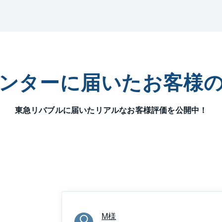
だきます。売る時・買う時の税金や相続、将来設計等、様々な
談ください。スタッフ一同心よりお待ち申し上げております。
ンターに届いた
お客様
東急リバブルに届いた
リアルなお客様評価を公開中！
M
様