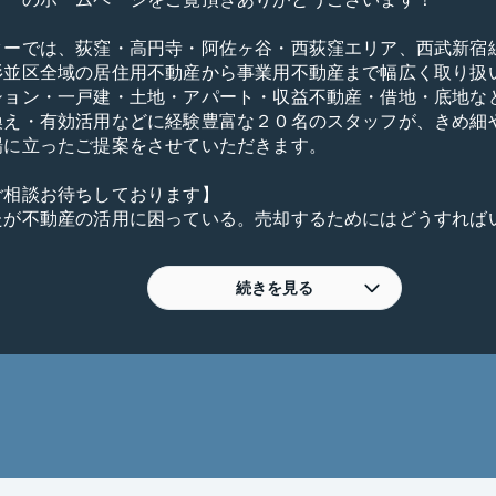
ターでは、荻窪・高円寺・阿佐ヶ谷・西荻窪エリア、西武新宿
杉並区全域の居住用不動産から事業用不動産まで幅広く取り扱
ション・一戸建・土地・アパート・収益不動産・借地・底地な
換え・有効活用などに経験豊富な２０名のスタッフが、きめ細
場に立ったご提案をさせていただきます。

相談お待ちしております】

たが不動産の活用に困っている。売却するためにはどうすれば
。

増えて手狭になったからマンションを売却して戸建に買い替え
どうすれば良いか教えて欲しい。

続きを見る
の支払いが厳しい。周りに知られずにリバブルで買い取って欲し
売却を任せているが、なかなか良い話が無い。リバブルに相談し
年超のアパート・１棟マンションを所有している。資金化した
？

５０年。弊社１号店の荻窪センターは、荻窪駅南口徒歩１分の
不動産コンシェルジュとして、「お客様に選ばれる店づくり」