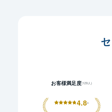
せていた
軽にご相
セ
お客様満足度
(129人)
4.8
※