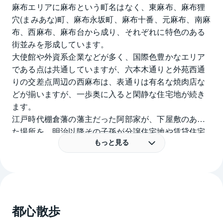
麻布エリアに麻布という町名はなく、東麻布、麻布狸
穴(まみあな)町、麻布永坂町、麻布十番、元麻布、南麻
布、西麻布、麻布台から成り、それぞれに特色のある
街並みを形成しています。
大使館や外資系企業などが多く、国際色豊かなエリア
である点は共通していますが、六本木通りと外苑西通
りの交差点周辺の西麻布は、表通りは有名な焼肉店な
どが揃いますが、一歩奥に入ると閑静な住宅地が続き
ます。
江戸時代棚倉藩の藩主だった阿部家が、下屋敷のあっ
た場所を、明治以降その子孫が分譲住宅地や賃貸住宅
を開発してきたという経緯があります。
もっと見る
そこに明治・大正から昭和にかけて、当時の都心から
少し離れた静かな住宅地を求める富裕層が多数住まう
ようになり、高級住宅地として知られるようになった
そうです。
都心散歩
元麻布は江戸時代の麻布村の中心地だったといわれ、