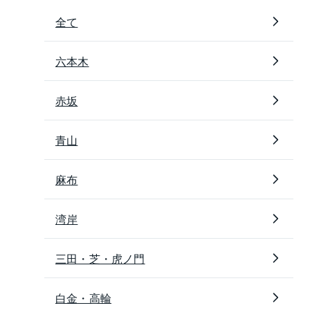
全て
六本木
赤坂
青山
麻布
湾岸
三田・芝・虎ノ門
白金・高輪