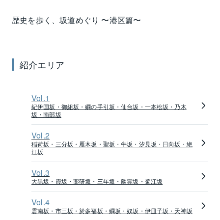
名門高校として知られ、政財界から文化・芸能まで幅
歴史を歩く、坂道めぐり 〜
港区
篇〜
広い人材を送り出してきた麻布高校があります。
その南に連なる南麻布には約6.7万㎡と広大な敷地を有
し、趣ある日本庭園で知られる有栖川宮記念公園や麻
布運動場などがあり、都心のなかでも緑豊かなエリア
紹介エリア
といっていいでしょう。
麻布エリアのなかでも、他のエリアとやや異なる特色
Vol.
1
を持っているのが、麻布十番。
紀伊国坂・御組坂・綱の手引坂・仙台坂・一本松坂・乃木
坂・南部坂
比較的低地にあり、明治以降職人などが居住し、下町
的な街並みが形成されてきました。大正から昭和にか
Vol.
2
けては、演芸場、映画館などが建ち並び、神楽坂と並
稲荷坂・三分坂・雁木坂・聖坂・牛坂・汐見坂・日向坂・絶
江坂
ぶ繁華街として発展しました。
しかし、戦後は都電の廃止などによって「都心にある
Vol.
3
陸の孤島」と呼ばれるようになり、周辺の六本木の賑
大黒坂・霞坂・薬研坂・三年坂・幽霊坂・蜀江坂
わいからやや取り残されることになりました。結果的
Vol.
4
に大規模なビルやマンションの開発などが行われず、
霊南坂・市三坂・於多福坂・綱坂・奴坂・伊皿子坂・天神坂
下町情緒が漂う庶民的な街並みが維持されてきまし