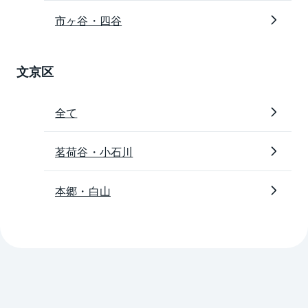
市ヶ谷・四谷
文京区
全て
茗荷谷・小石川
本郷・白山