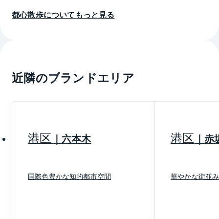
た。
都心散歩についてもっと見る
それが、都営大江戸線・東京メトロ南北線の麻布十番
駅の開業によって客足が戻るようになり、外国人も多
い国際色豊かなエリアにありながら、下町風情を残す
希少性の高いエリアとして人気が高まっているようで
す。
近隣のブランドエリア
麻布十番商店街には、昔ながらの商店やオシャレなカ
フェ、雑貨店等が並び、夏に行われる麻布十番納涼ま
つりなど大変な賑わいを見せています。
桜田通りをはさんだ東麻布にも古くからの住宅地が残
港区
港区
六本木
赤
り、商店街も活気があります。麻布十番同様に、かつ
ては庶民の住宅地として栄えたエリアで、いまもその
面影が残されています。その北側に続く麻布狸穴町、
国際色豊かな知的都市空間
華やかな街並
麻布永坂町、麻布台には外務省飯倉公館やロシア大使
館などがあり、国際色豊かな飲食店も多くなっていま
す。現在、虎ノ門・麻布台プロジェクトが2023年3月
末竣工を目指して進行中。約8.1haある区域には3棟の