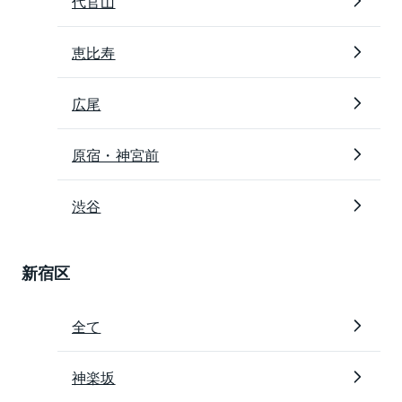
代官山
恵比寿
広尾
原宿・神宮前
渋谷
新宿区
全て
神楽坂