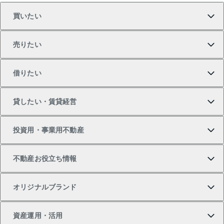
買いたい
売りたい
買いたいTOP
借りたい
マンションの購入
売りたいTOP
貸したい・賃貸経営
新築・分譲マンションの購入
マンションの売却・査定
借りたいTOP
投資用・事業用不動産
中古マンションの購入
一戸建ての売却・査定
物件を借りる
貸したいTOP
不動産お役立ち情報
一戸建ての購入
土地の売却・査定
オフィス・店舗の賃貸
無料賃料査定
投資用・事業用不動産TOP
オリジナルブランド
新築一戸建ての購入
スピードAI査定
借りるときの流れ
マンション賃料データ
投資用不動産
不動産お役立ち情報
資産運用・活用
中古一戸建ての購入
不動産売却について
借りるガイド
賃貸管理プラン
事業用不動産
不動産AIアドバイザー Tellus Talk
当社売主リノベーションマンション