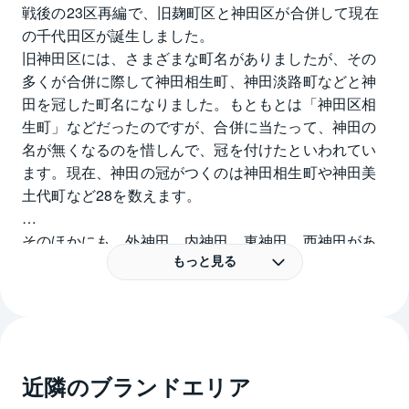
戦後の23区再編で、旧麹町区と神田区が合併して現在
の千代田区が誕生しました。
旧神田区には、さまざまな町名がありましたが、その
多くが合併に際して神田相生町、神田淡路町などと神
田を冠した町名になりました。もともとは「神田区相
生町」などだったのですが、合併に当たって、神田の
名が無くなるのを惜しんで、冠を付けたといわれてい
ます。現在、神田の冠がつくのは神田相生町や神田美
土代町など28を数えます。
そのほかにも、外神田、内神田、東神田、西神田があ
り、実質的に神田が付く町名は32に及びます。
もっと見る
このうち、神田駿河台にＪＲ中央線の御茶ノ水駅があ
ります。このエリアの最大の特徴といえば、大学や専
門学校が多く、わが国で最大級の学生の街であるとい
う点でしょう。明治大学、日本大学、東京医科歯科大
学、順天堂大学などのほか中央大学駿河台記念館があ
近隣のブランドエリア
ります。かつては中央大学のキャンパスの大半はこの