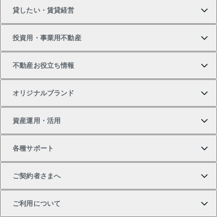
貸したい・賃貸経営
新築・分譲マンションの購入
マンションの売却・査定
借りたいTOP
投資用・事業用不動産
中古マンションの購入
一戸建ての売却・査定
物件を借りる
貸したいTOP
不動産お役立ち情報
一戸建ての購入
土地の売却・査定
オフィス・店舗の賃貸
無料賃料査定
投資用・事業用不動産TOP
オリジナルブランド
新築一戸建ての購入
スピードAI査定
借りるときの流れ
マンション賃料データ
投資用不動産
不動産お役立ち情報
資産運用・活用
中古一戸建ての購入
不動産売却について
借りるガイド
賃貸管理プラン
事業用不動産
不動産AIアドバイザー Tellus Talk
当社売主リノベーションマンション
各種サポート
一棟リノベーションマンション L`GENTE（ルジェン
土地の購入
不動産査定について
リロケーションについて
マンション投資
マンションライブラリー
等価交換事業
テ）
ご契約者さまへ
不動産購入の流れ
売却サービス
貸すときの流れ
投資用マンション
人気マンションランキング
区分リノベーションマンション Lideas（リディアス）
不動産M&A
シニア向けサポート
ご利用について
投資用一棟レジデンスWELL SQUARE（ウェルスクエ
注目キーワード物件特集
不動産売却の流れ
貸すガイド
マンション一棟
暮らしに役立つ不動産メディア 「Lnote」
アセットマネジメント・出資
相続サポート
ご契約者さまサポートメニュー
ア）