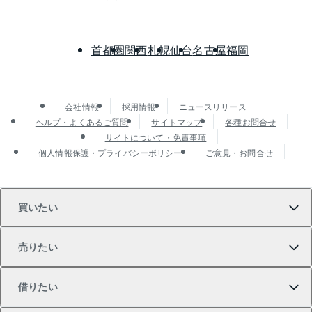
首都圏
関西
札幌
仙台
名古屋
福岡
会社情報
採用情報
ニュースリリース
ヘルプ・よくあるご質問
サイトマップ
各種お問合せ
サイトについて・免責事項
個人情報保護・プライバシーポリシー
ご意見・お問合せ
買いたい
売りたい
買いたいTOP
借りたい
マンションの購入
売りたいTOP