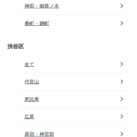
神田・御茶ノ水
番町・麹町
渋谷区
全て
代官山
恵比寿
広尾
原宿・神宮前