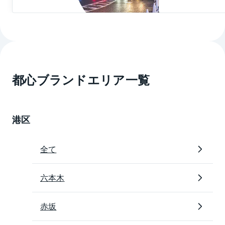
客がやってきます。最近ではアニメやアイドルなどの
若者文化発信地としても注目度が高まっています。秋
葉原駅の駅ビルもリニューアルされ、つくばエキスプ
レス開業にともなって駅周辺の再開発も進み、超高層
ビルの建設などが相次いだことで変貌を遂げました。
都心ブランドエリア一覧
神田・御茶ノ水エリアは基本的には学生街、ビジネス
街、各種ショッピング街ですが、それでも再開発など
によってマンションの分譲販売も行われています。丸
港区
の内、大手町などのビジネス拠点などが至近距離にあ
るため、特にシングルやディンクスなどに人気が高い
ようです。
全て
2020年9月更新
六本木
※上記は2020年9月現在の情報です。ご覧になった時点
で内容が変更になっている可能性がありますので、あ
赤坂
らかじめご了承ください。