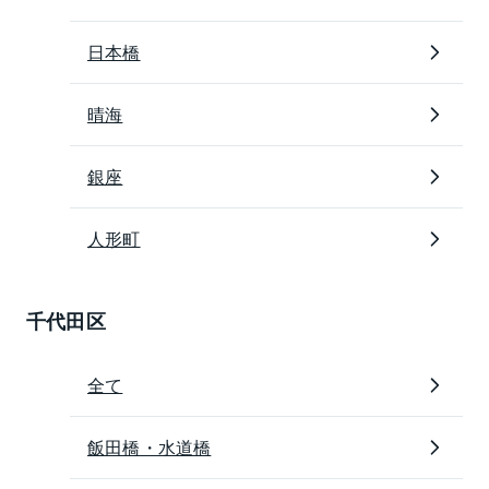
日本橋
晴海
銀座
人形町
千代田区
全て
飯田橋・水道橋