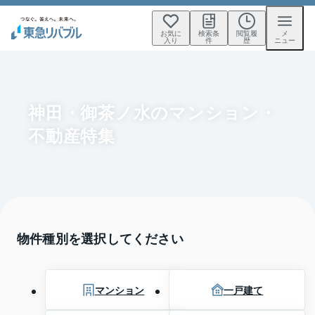
お気に
検索条
閲覧履
メ
入り
件
歴
ニュー
神田・御茶ノ水のマンション・
不動産特集
物件種別を選択してください
マンション
一戸建て