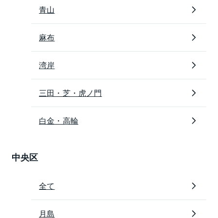
青山
麻布
湾岸
三田・芝・虎ノ門
白金・高輪
中央区
全て
月島