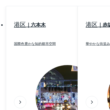
地にありました。
また、法律や簿記からデザイン関係まで各種の専門学
校も多くなっています。他方、江戸時代の総鎮守とい
われた神田明神や湯島天神も近く、御茶ノ水駅前近く
港区
港区
六本木
赤
にはニコライ堂もあります。
エリアによって世界にも名だたる特色のある専門店街
国際色豊かな知的都市空間
華やかな街並
が形成されているのも大きな特色です。
神田神保町には古書店が集積し、三省堂書店などの新
刊の大型書店もありますし、岩波書店などの老舗出版
社も多く、書籍流通大手の日本出版販売の本社なども
あります。多くの大学・専門学校の存在とあいまっ
て、知的な雰囲気が漂うエリアを形成しています。古
書店街のほか、お茶の水駅から駿河台にかけては、い
くつもの楽器店が並び、靖国通り沿いにはスキー、ゴ
ルフなどのスポーツ用品店が軒を連ねています。
さらに、外神田には秋葉原の電気街があります。日本
だけではなく世界中から家電製品などを求めて買い物