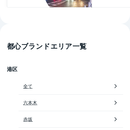
近年はお洒落な外観の中層マンションも多く建てられ
ています。
駅前の旧新宿区立四谷第三小学校や財務省官舎等の跡
地に建設されたのがCO･MO･RE YOTSUYAです。住
居・オフィス・各種ショップなどが入る複合施設で、
2020年に竣工。オフィスが入る棟は地上30階建ての高
都心ブランドエリア一覧
層ビルで、駅前の印象が大きく変わりました。
市谷・四谷エリアは交通の便が良い点も魅力のひとつ
港区
です。
市ケ谷駅と四ツ谷駅からはJR中央線・総武線・東京メ
トロ南北線の3路線が利用できます。さらに東京メトロ
全て
丸ノ内線四ツ谷駅、東京メトロ有楽町線市ケ谷駅、都
営地下鉄新宿線市ヶ谷駅の利用が可能で、通勤、通学
六本木
に大変便利な環境です。このような利便性の高さと洗
練された住環境をあわせもつ市谷・四谷界隈は、迎賓
赤坂
館や東宮御所、政府機関など警備が行き届いた場所が
近くにあることから治安の良さにも定評があり、ワン