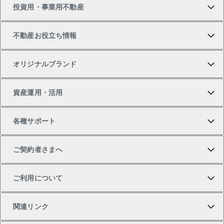
投資用・事業用不動産
中古マンションの購入
一戸建ての売却・査定
物件を借りる
貸したいTOP
不動産お役立ち情報
一戸建ての購入
土地の売却・査定
オフィス・店舗の賃貸
無料賃料査定
投資用・事業用不動産TOP
オリジナルブランド
新築一戸建ての購入
スピードAI査定
借りるときの流れ
マンション賃料データ
投資用不動産
不動産お役立ち情報
資産運用・活用
中古一戸建ての購入
不動産売却について
借りるガイド
賃貸管理プラン
事業用不動産
不動産AIアドバイザー Tellus Talk
当社売主リノベーションマンション
各種サポート
一棟リノベーションマンション L`GENTE（ルジェン
土地の購入
不動産査定について
リロケーションについて
マンション投資
マンションライブラリー
等価交換事業
テ）
ご契約者さまへ
不動産購入の流れ
売却サービス
貸すときの流れ
投資用マンション
人気マンションランキング
区分リノベーションマンション Lideas（リディアス）
不動産M&A
シニア向けサポート
ご利用について
投資用一棟レジデンスWELL SQUARE（ウェルスクエ
注目キーワード物件特集
不動産売却の流れ
貸すガイド
マンション一棟
暮らしに役立つ不動産メディア 「Lnote」
アセットマネジメント・出資
相続サポート
ご契約者さまサポートメニュー
ア）
関連リンク
購入ガイド
不動産買換えの流れ
アパート経営
不動産相場・不動産価格情報
不動産小口投資 LEGACIA（レガシア）
リフォームサポート
ご紹介・再契約特典
本人確認に関するお客様へのお願い