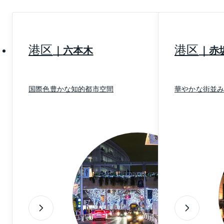
な背景を感じさせる町名も少なくありません。駅周辺
から外堀通り周辺はビジネス街ですが、防衛省本庁
舎・陸上自衛隊市ヶ谷駐屯地が広大な敷地を有し、豊
かな緑も残されています。外堀通りから大久保通り方
港区
港区
六本木
赤
面へは緩やかな上り坂になり、高台にある二十騎町や
市谷加賀町などは古くからの住宅地で、現在も比較的
広い敷地を持つお屋敷が残されており趣ある落ち着い
国際色豊かな知的都市空間
華やかな街並
た街並みが広がっています。また、歴史に根付いた街
でもあることから、歌舞伎の舞台にもなった「浄瑠璃
坂」をはじめ、「鰻坂」「闇坂」「ねずみ坂」などい
われのある坂道が多いのも特徴のひとつです。一方、
市ケ谷駅の南側は千代田区になります。
四谷は、かつて江戸城内への警備関門である四谷見附
が置かれた場所でした。四谷の総鎮守として親しまれ
ている「須賀神社」をはじめ由緒ある寺院も多く、歴
史ある風情が感じられる街です。かつての武家屋敷が
あった場所は、高級感あふれる住宅街となっており、