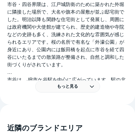
市谷・四谷界隈は、江戸城防衛のために築かれた外堀
に隣接した場所で、大名や旗本の屋敷が並ぶ邸宅街で
した。明治以降も閑静な住宅街として発展し、周囲に
は政府機関や大使館が建てられ、歴史的建造物や寺院
などの史跡も多く、洗練された文化的な雰囲気が感じ
られるエリアです。桜の名所で有名な「外濠公園」が
身近にあり、公園内には飯田橋を起点に市谷を経て四
谷にいたるまでの散策路が整備され、自然と調和した
街づくりがされています。
市谷は、JR市ケ谷駅を中心に広がっています。駅の北
側は新宿区に属し、市谷エリアという場合には、東は
もっと見る
牛込中央通りから神楽坂の手前あたりまで、北は大久
保通り、西は外苑東通りからその少し先の富久町あた
りまで含まれます。現在、「市谷」という町名はない
のですが、このエリアに市谷田町、市谷砂土原町、市
谷佐内町、市谷鷹匠町など「市谷」を冠した町名が多
近隣のブランドエリア
数存在します。そのほか、納戸町、払方町など歴史的