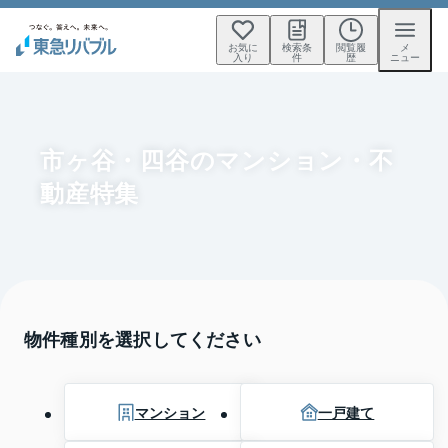
お気に
検索条
閲覧履
メ
入り
件
歴
ニュー
市ヶ谷・四谷のマンション・不
動産特集
物件種別を選択してください
マンション
一戸建て