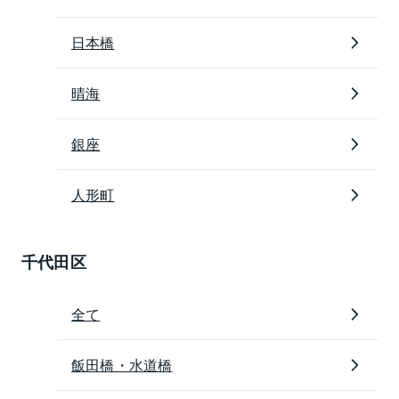
日本橋
晴海
銀座
人形町
千代田区
全て
飯田橋・水道橋