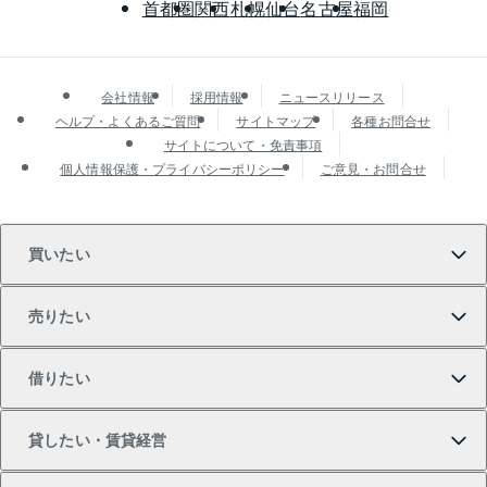
首都圏
関西
札幌
仙台
名古屋
福岡
会社情報
採用情報
ニュースリリース
ヘルプ・よくあるご質問
サイトマップ
各種お問合せ
サイトについて・免責事項
個人情報保護・プライバシーポリシー
ご意見・お問合せ
買いたい
売りたい
買いたいTOP
借りたい
マンションの購入
売りたいTOP
貸したい・賃貸経営
新築・分譲マンションの購入
マンションの売却・査定
借りたいTOP