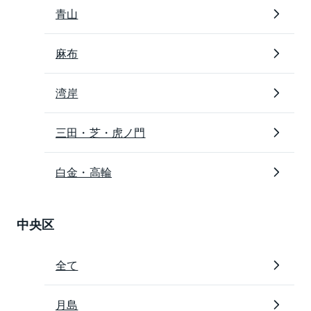
ランク上の住まいを求める人たちから高い支持をされ
青山
ている人気のエリアです。
麻布
2020年9月更新
※上記は2020年9月現在の情報です。ご覧になった時点
湾岸
で内容が変更になっている可能性がありますので、あ
らかじめご了承ください。
三田・芝・虎ノ門
白金・高輪
中央区
全て
月島