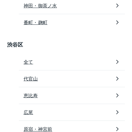
神田・御茶ノ水
番町・麹町
渋谷区
全て
代官山
恵比寿
広尾
原宿・神宮前