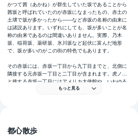
かつて茜（あかね）が群生していた坂であることから
茜坂と呼ばれていたのが赤坂になまったもの、赤土の
土壌で坂が多かったから――など赤坂の名称の由来に
は諸説あります。いずれにしても、坂が多いことが名
称の由来であるのは間違いありません。実際、乃木
坂、稲荷坂、薬研坂、氷川坂など起伏に富んだ地形
で、坂が多いのがこの街の特色でもあります。
その赤坂には、赤坂一丁目から九丁目までと、北側に
隣接する元赤坂一丁目と二丁目が含まれます。虎ノ門
と接する赤坂一丁目にはアメリカ大使館や、いわゆる
ヒルズの第一弾であるアークヒルズがあり、インテリ
もっと見る
ジェンスビルの先駆けといわれるアーク森ビル、国内
外の演奏家が集うサントリーホールなどで知られてい
ます。
赤坂エリアのほぼ中央に位置する五丁目には、赤坂サ
カスがあります。ＴＢＳ放送センター、1,324の座席を
都心散歩
有する赤坂ＡＣＴシアター、オフィスや飲食店が入居