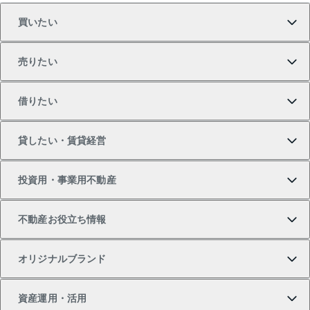
買いたい
売りたい
買いたいTOP
借りたい
マンションの購入
売りたいTOP
貸したい・賃貸経営
新築・分譲マンションの購入
マンションの売却・査定
借りたいTOP
投資用・事業用不動産
中古マンションの購入
一戸建ての売却・査定
物件を借りる
貸したいTOP
不動産お役立ち情報
一戸建ての購入
土地の売却・査定
オフィス・店舗の賃貸
無料賃料査定
投資用・事業用不動産TOP
オリジナルブランド
新築一戸建ての購入
スピードAI査定
借りるときの流れ
マンション賃料データ
投資用不動産
不動産お役立ち情報
資産運用・活用
中古一戸建ての購入
不動産売却について
借りるガイド
賃貸管理プラン
事業用不動産
不動産AIアドバイザー Tellus Talk
当社売主リノベーションマンション