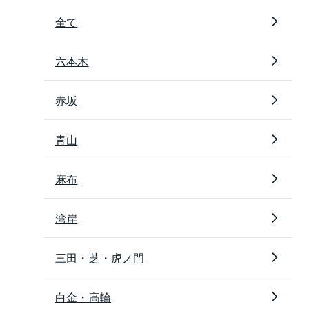
全て
六本木
赤坂
青山
麻布
湾岸
三田・芝・虎ノ門
白金・高輪