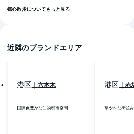
員などが常宿とする高級ホテルが近くに多数あったこ
都心散歩についてもっと見る
となどによるといわれています。現在も赤坂二丁目、
三丁目辺りにはその時代の面影を残す料亭が営業を続
けています。
また、ＴＢＳはじめレコード会社、芸能プロダクショ
ンの本社も多く、芸能人、モデル、文化人などが多い
近隣のブランドエリア
街としても知られています。
住宅地としてみると、江戸時代に大名や旗本が屋敷を
構えた高台エリアは、明治以降、高級官僚や軍人、富
裕層などが競って住居を構え、都心でも有数の高級住
港区
港区
六本木
赤
宅地として発展してきました。現在では、その多くが
商業ビルや高級マンションなどに変貌していますが、
表通りから一歩入った場所にそうした名残を感じさせ
国際色豊かな知的都市空間
華やかな街並
るお屋敷などが今も残り、落ち着いた佇まいです。
2020年9月更新
※上記は2020年9月現在の情報です。ご覧になった時点