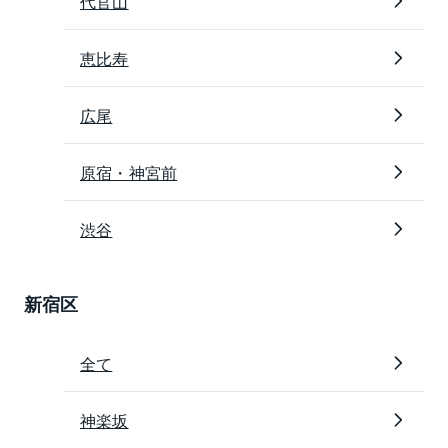
代官山
恵比寿
広尾
原宿・神宮前
渋谷
新宿区
全て
神楽坂