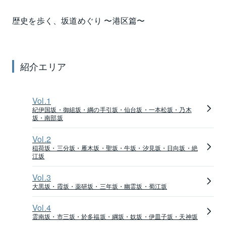
する赤坂Bizタワーなどがあります。赤坂九丁目は青
歴史を歩く、坂道めぐり 〜
港区
篇〜
山、六本木などと接し、オフィスやザ・リッツ・カー
ルトン東京、商業・飲食さらに住居などが集まった複
合施設東京ミッドタウンがあります。
古くから受け継がれた広大な敷地に緑も多く環境にも
紹介エリア
配慮され、新しい価値観を生み出しています。
青山通りに面する七丁目にはカナダ大使館、高橋是清
Vol.
1
翁記念公園などがあり、通りをはさんだ北側が元赤坂
紀伊国坂・御組坂・綱の手引坂・仙台坂・一本松坂・乃木
坂・南部坂
一丁目で、豊川稲荷東京別院などがあります。その北
側が迎賓館、東宮御所などの緑をはさんで、明治記念
Vol.
2
館などのある元赤坂二丁目になります。
稲荷坂・三分坂・雁木坂・聖坂・牛坂・汐見坂・日向坂・絶
江坂
赤坂は1950年代後半から1980年頃まで、高級料亭など
Vol.
3
が集まる高級な繁華街として栄えました。銀座と並び
大黒坂・霞坂・薬研坂・三年坂・幽霊坂・蜀江坂
称されたこともあったほどです。
Vol.
4
国会議事堂、議員会館などのある永田町と隣接し、欧
霊南坂・市三坂・於多福坂・綱坂・奴坂・伊皿子坂・天神坂
米企業や大使館、米軍関係や欧米エアーラインの搭乗