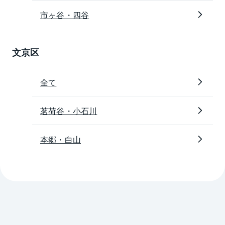
市ヶ谷・四谷
文京区
全て
茗荷谷・小石川
本郷・白山