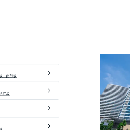
なっています。芝大門には芝
神を祀ることから江戸時代に
在も芝神明商店会があり、下
なども少なくありません。
線の三田駅やＪＲ山手線田町
ています。現在は、三田三・
規模なオフィスタワーが誕生
かでも三田二丁目の高台は高
坂・南部坂
高級住宅街につながっていき
絶江坂
はオーストラリア大使館、旧
。
造物も残されています。なか
各地に広がった現在もこの地
教職員が通い、エリアに活気
坂