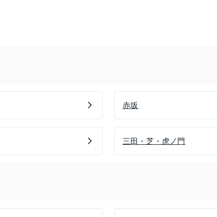
赤坂
三田・芝・虎ノ門