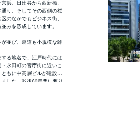
一京浜、日比谷から西新橋、
谷通り、そしてその西側の桜
港区のなかでもビジネス街、
街並みを形成しています。
ルが並び、裏道も小規模な雑
来する地名で、江戸時代には
関・永田町の官庁街に近いこ
とともに中高層ビルが建設さ
ました。戦後60年間に渡り
014年に開通。鉄道では、
業しました。日比谷線としては
高層ビルであっても、一歩な
ワー、東京プリンスホテルな