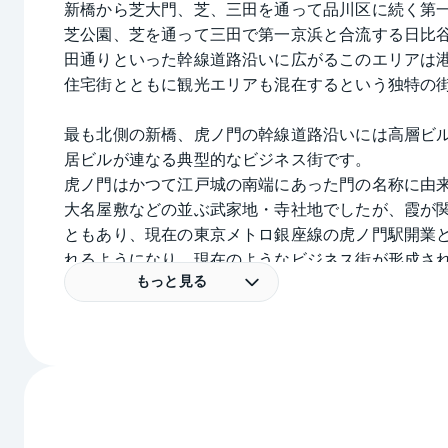
新橋から芝大門、芝、三田を通って品川区に続く第
芝公園、芝を通って三田で第一京浜と合流する日比
田通りといった幹線道路沿いに広がるこのエリアは
住宅街とともに観光エリアも混在するという独特の
最も北側の新橋、虎ノ門の幹線道路沿いには高層ビ
居ビルが連なる典型的なビジネス街です。
虎ノ門はかつて江戸城の南端にあった門の名称に由
大名屋敷などの並ぶ武家地・寺社地でしたが、霞が
ともあり、現在の東京メトロ銀座線の虎ノ門駅開業
れるようになり、現在のようなビジネス街が形成され
計画が凍結されていた環状2号線も新橋-虎ノ門間が2
もっと見る
2020年に東京メトロ日比谷線虎ノ門ヒルズ駅が開
56年ぶりの新駅となります。
芝や芝公園、芝大門辺りまで南に進むと、表通りは
かに入ると住宅地が広がるようになります。
また芝公園周辺は増上寺などの緑にあふれ、東京タ