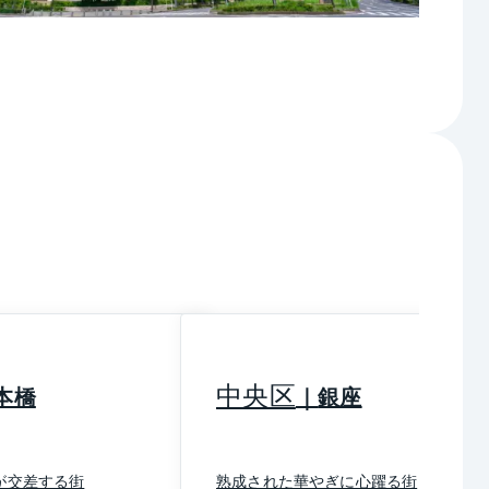
中央区
本橋
銀座
が交差する街
熟成された華やぎに心躍る街