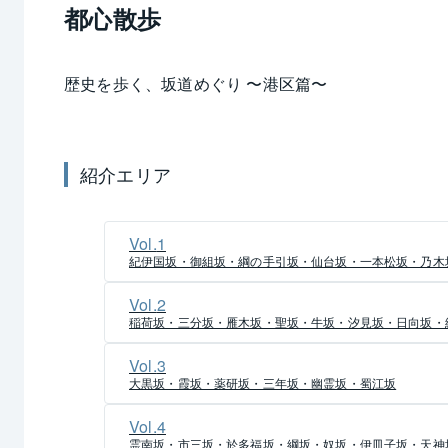
どもあって、都心のなかのうるおいを感じる一角と
都心散歩
神明宮とも呼ばれる芝大神宮があり、伊勢神宮の祭
は「関東のお伊勢様」ともいわれ、その名残から現
歴史を歩く、坂道めぐり 〜
港区
篇〜
町的な賑わいをみせています。
会社員向けの比較的リーズナブルな価格帯の飲食店
さらに南下した三田エリアには、都営三田線・浅草
紹介エリア
駅があり大手企業も多く位置するビジネス街になっ
四丁目で東京三田再開発プロジェクトが進行中。大
します。
Vol.
1
周辺に比較的静かな住宅地も多く残っています。な
紀伊国坂・御組坂・綱の手引坂・仙台坂・一本松坂・乃木
級住宅地として知られ、そこから高輪、白金などの
Vol.
2
ます。
稲荷坂・三分坂・雁木坂・聖坂・牛坂・汐見坂・日向坂・
江戸時代には大名屋敷が多く、旧蜂須賀侯爵邸跡地
島原藩中屋敷跡は慶応義塾大学などになっています
Vol.
3
大黒坂・霞坂・薬研坂・三年坂・幽霊坂・蜀江坂
また、旧三井邸の綱町三井倶楽部などの歴史的な建
でも、慶応義塾大学は横浜の日吉などキャンパスが
Vol.
4
に本部や主要学部のキャンパスを持ち、多く学生や
霊南坂・市三坂・於多福坂・綱坂・奴坂・伊皿子坂・天神