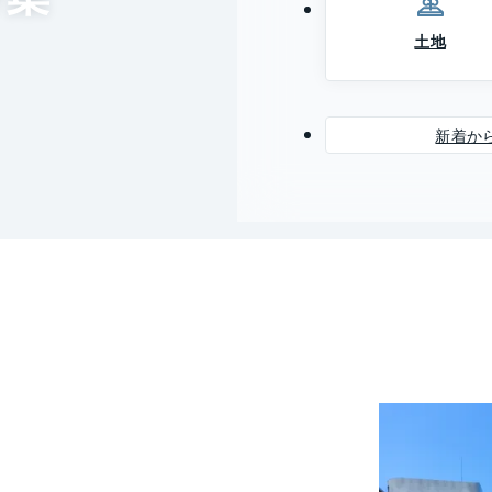
土地
新着か