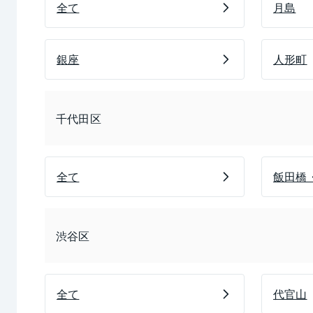
全て
月島
銀座
人形町
千代田区
全て
飯田橋
渋谷区
全て
代官山