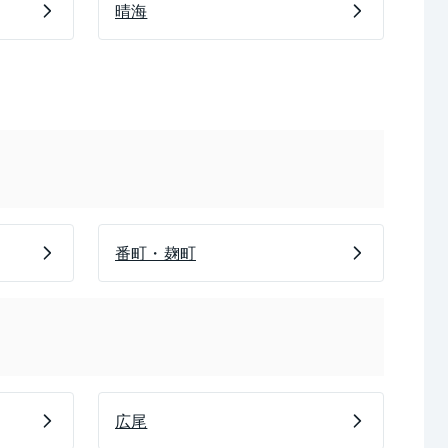
晴海
番町・麹町
広尾