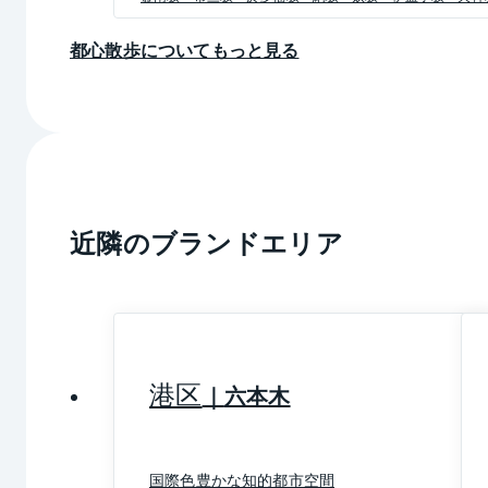
をもたらしています。同窓会組織は「三田会」と呼
刊行されてきた文芸雑誌「三田文学」は多くの作家
都心散歩についてもっと見る
れています。
2020年9月更新
※上記は2020年9月現在の情報です。ご覧になった
る可能性がありますので、あらかじめご了承くださ
近隣のブランドエリア
港区
六本木
国際色豊かな知的都市空間