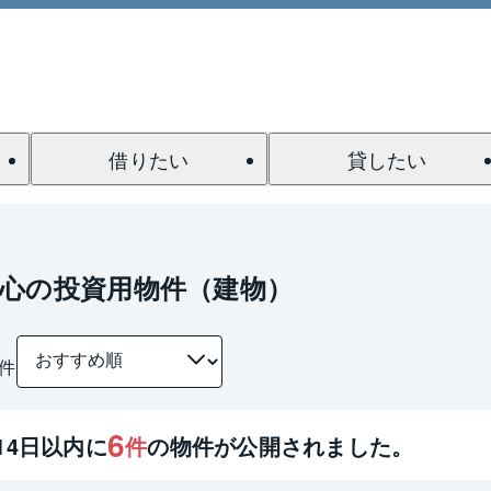
借りたい
貸したい
心の投資用物件（建物）
件
6
14
日以内に
件
の物件が公開されました。
1 / 0
間取り