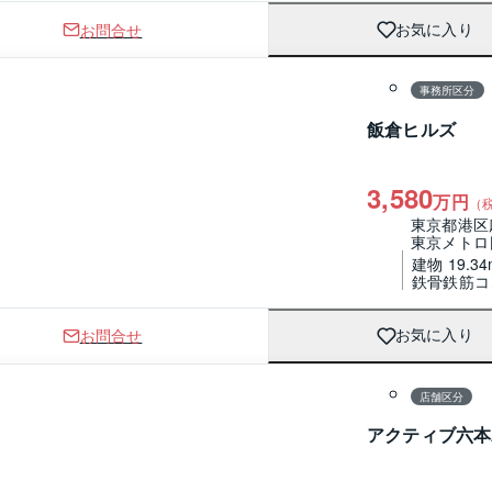
お問合せ
お気に入り
1 / 0
間取り
事務所区分
飯倉ヒルズ
3,580
万円
（
東京都港区
東京メトロ
建物 19.34
鉄骨鉄筋コ
お問合せ
お気に入り
1 / 0
間取り
店舗区分
アクティブ六本