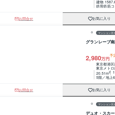
建物 1587.
鉄骨鉄筋コ
お問合せ
お気に入り
1 / 0
間取り
マンション区
グランレーブ南
予
2,980
万円
東京都港区
東京メトロ
2
20.51m
5階／地上
お問合せ
お気に入り
1 / 0
間取り
マンション区
デュオ・スカー