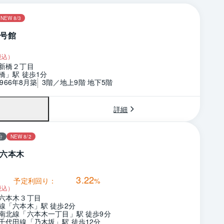
NEW 8/3
号館
税込）
新橋２丁目
橋」駅 徒歩1分
1966年8月築
3階／地上9階 地下5階
詳細
分
NEW 8/2
六本木
3.22
予定利回り：
%
税込）
六本木３丁目
線「六本木」駅 徒歩2分
南北線「六本木一丁目」駅 徒歩9分
千代田線「乃木坂」駅 徒歩12分