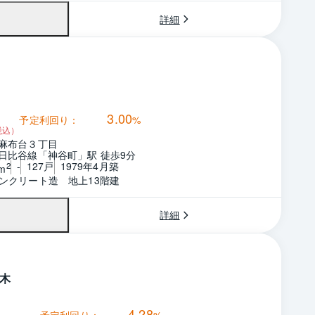
詳細
3.00
予定利回り：
%
税込）
麻布台３丁目
日比谷線「神谷町」駅 徒歩9分
-
127戸
1979年4月築
2
m
ンクリート造　地上13階建
詳細
木
4.28