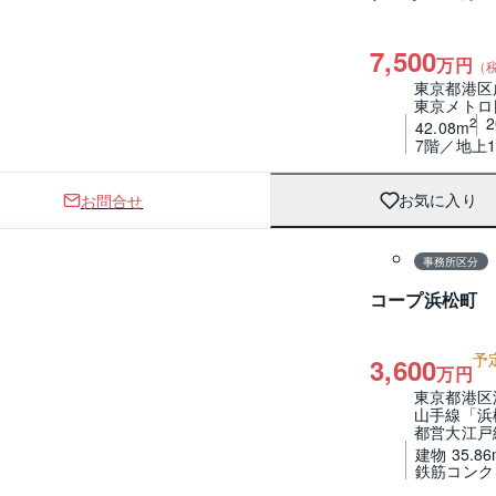
7,500
万円
（
東京都港区
東京メトロ
2
42.08m
7階／地上1
お問合せ
お気に入り
1 / 0
間取り
事務所区分
コープ浜松町
予
3,600
万円
東京都港区
山手線「浜
都営大江戸
建物 35.86
鉄筋コンク