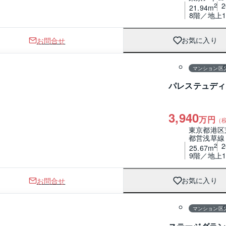
2
21.94m
8階／地上1
お問合せ
お気に入り
1 / 0
間取り
マンション区
パレステュディ
3,940
万円
（
東京都港区
都営浅草線
2
25.67m
9階／地上1
お問合せ
お気に入り
1 / 0
間取り
マンション区