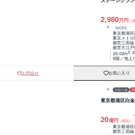
ステージグラン
2,980
万円
（
当社売主
東京都港区
東京メトロ
都営三田線
都営大江戸
2
20.02m
6階／地上1
お問合せ
お気に入り
ビル一棟
N
東京都港区白金
20
億円
（税込）
東京都港区
都営三田線