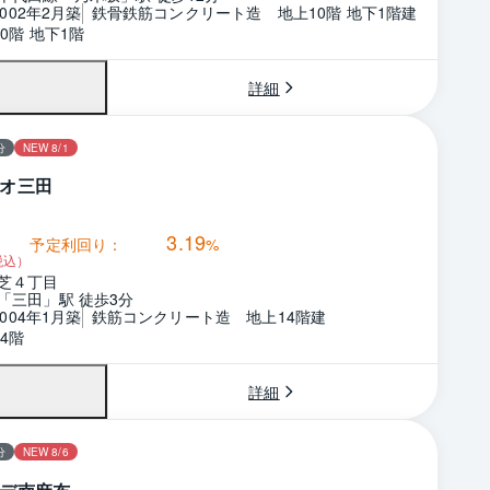
2002年2月築
鉄骨鉄筋コンクリート造　地上10階 地下1階建
0階 地下1階
詳細
分
NEW 8/1
オ三田
3.19
予定利回り：
%
税込）
芝４丁目
「三田」駅 徒歩3分
2004年1月築
鉄筋コンクリート造　地上14階建
4階
詳細
分
NEW 8/6