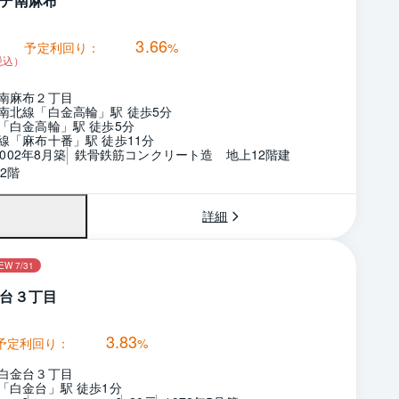
デ南麻布
3.66
予定利回り：
%
税込）
南麻布２丁目
南北線「白金高輪」駅 徒歩5分
「白金高輪」駅 徒歩5分
線「麻布十番」駅 徒歩11分
2002年8月築
鉄骨鉄筋コンクリート造　地上12階建
2階
詳細
EW 7/31
台３丁目
3.83
予定利回り：
%
白金台３丁目
「白金台」駅 徒歩1分