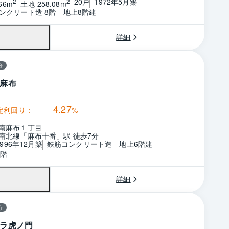
20戸
1972年5月築
2
2
66m
土地 258.08m
ンクリート造 8階　地上8階建
詳細
分
麻布
4.27
定利回り：
%
南麻布１丁目
南北線「麻布十番」駅 徒歩7分
1996年12月築
鉄筋コンクリート造　地上6階建
6階
詳細
分
ラ虎ノ門