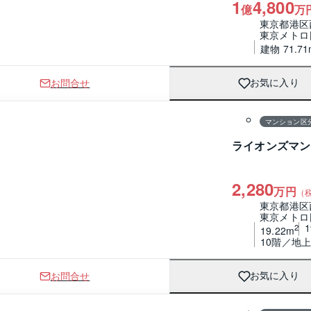
1
4,800
億
万
東京都港区
東京メトロ
建物 71.71
お問合せ
お気に入り
1 / 0
間取り
マンション区
ライオンズマン
2,280
万円
（
東京都港区
東京メトロ
2
19.22m
10階／地上
お問合せ
お気に入り
1 / 0
間取り