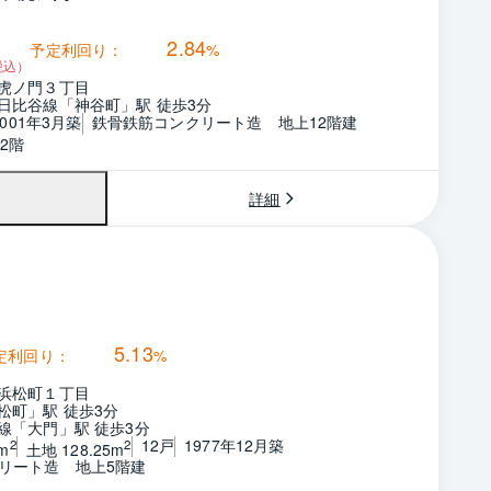
2.84
予定利回り：
%
税込）
虎ノ門３丁目
日比谷線「神谷町」駅 徒歩3分
2001年3月築
鉄骨鉄筋コンクリート造　地上12階建
2階
詳細
5.13
定利回り：
%
浜松町１丁目
松町」駅 徒歩3分
線「大門」駅 徒歩3分
12戸
1977年12月築
2
2
m
土地 128.25m
リート造　地上5階建