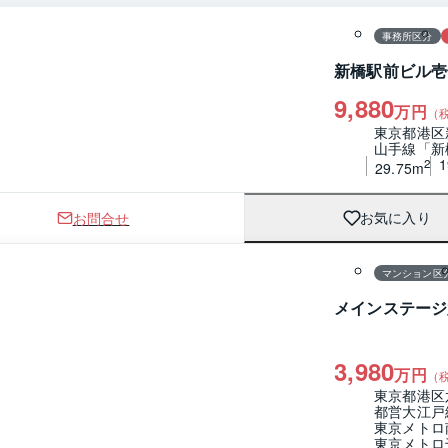
事務所区分
新橋駅前ビル壱
9,880
万円
（
東京都港区
山手線「新
2
29.75m
お問合せ
お気に入り
1 / 0
間取り
マンション区
メインステージ
3,980
万円
（
東京都港区
都営大江戸
東京メトロ
東京メトロ