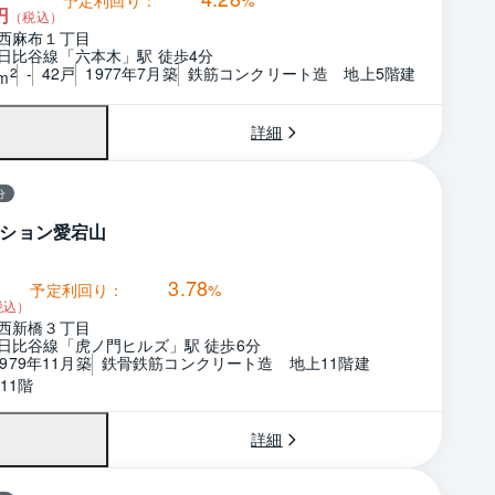
予定利回り：
%
円
（税込）
西麻布１丁目
日比谷線「六本木」駅 徒歩4分
-
42戸
1977年7月築
鉄筋コンクリート造　地上5階建
2
m
詳細
分
ション愛宕山
3.78
予定利回り：
%
税込）
西新橋３丁目
日比谷線「虎ノ門ヒルズ」駅 徒歩6分
1979年11月築
鉄骨鉄筋コンクリート造　地上11階建
11階
詳細