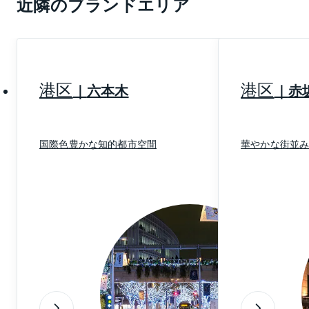
近隣のブランドエリア
JR3路線、東急東横線・東急田園都市線・京王井の頭
線の私鉄3路線、東京メトロ銀座線・半蔵門線・副都心
線の地下鉄3路線、合わせて9路線もの利用が可能で
す。また、路線バスも都営バスをはじめ東急、京急、
京王、小田急各社の路線が走り、各所への移動がス
港区
港区
六本木
赤
ムーズにできます。
このように利便性の高さや、おしゃれな街の雰囲気も
国際色豊かな知的都市空間
華やかな街並
あって、渋谷はいつの時代も「住みたい場所」として
人気の高いエリアです。
最先端の商業地と閑静な住宅街の2つの顔を持つ渋谷
は、特に流行に敏感で、都心の利便性を重視するビジ
ネスパーソンが暮らす割合が高く、渋谷のさらなる発
展とともに注目度も高まりそうです。
2020年9月更新
※上記は2020年9月現在の情報です。ご覧になった時点
で内容が変更になっている可能性がありますので、あ