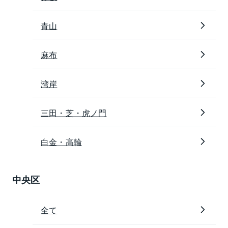
青山
麻布
湾岸
三田・芝・虎ノ門
白金・高輪
中央区
全て