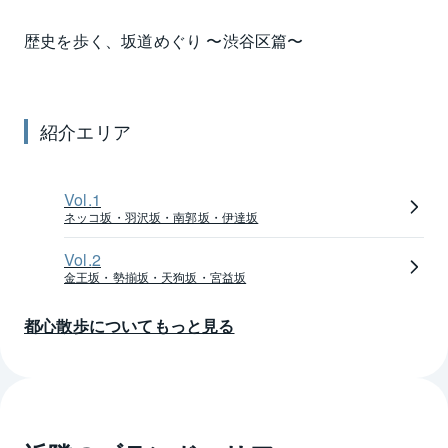
歩き進めると、企画展が行われる渋谷区立松涛美術館
歴史を歩く、坂道めぐり 〜
渋谷区
篇〜
や伊万里焼のコレクションで有名な戸栗美術館に行く
ことができ、大人の街の雰囲気を楽しめます。
渋谷は緑が多い地域でもあり、街路樹の美しい道や、
紹介エリア
渋谷リバーストリート・宮下公園・美竹公園をはじめ
とする緑豊かなスポットが点在しています。
東京都内で5番目の広さを誇る代々木公園は、自然公園
Vol.
1
とスポーツ競技施設を併せ持つ公園で、豊富な樹木や
ネッコ坂・羽沢坂・南郭坂・伊達坂
広大な芝地のほかに噴水や池などもあり、緑と水に触
Vol.
2
れられる憩いのエリアとなっています。都会の喧騒か
金王坂・勢揃坂・天狗坂・宮益坂
ら離れ、自然を感じながらゆったりとした時間を過ご
せる場所が身近にある点も、渋谷の魅力のひとつで
都心散歩についてもっと見る
す。
渋谷は交通の便が良く、都内の移動はもちろん、近隣
の神奈川県や埼玉県へのアクセスも便利です。
渋谷駅からは、山手線・埼京線・湘南新宿ラインの