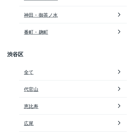
神田・御茶ノ水
番町・麹町
渋谷区
全て
代官山
恵比寿
広尾