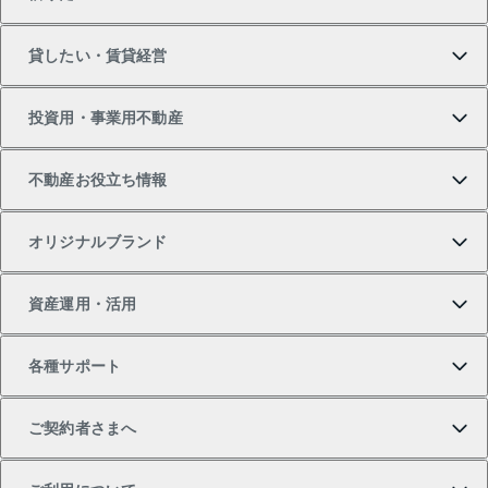
マンションの購入
売りたいTOP
貸したい・賃貸経営
新築・分譲マンションの購入
マンションの売却・査定
借りたいTOP
投資用・事業用不動産
中古マンションの購入
一戸建ての売却・査定
物件を借りる
貸したいTOP
不動産お役立ち情報
一戸建ての購入
土地の売却・査定
オフィス・店舗の賃貸
無料賃料査定
投資用・事業用不動産TOP
オリジナルブランド
新築一戸建ての購入
スピードAI査定
借りるときの流れ
マンション賃料データ
投資用不動産
不動産お役立ち情報
資産運用・活用
中古一戸建ての購入
不動産売却について
借りるガイド
賃貸管理プラン
事業用不動産
不動産AIアドバイザー Tellus Talk
当社売主リノベーションマンション
各種サポート
一棟リノベーションマンション L`GENTE（ルジェン
土地の購入
不動産査定について
リロケーションについて
マンション投資
マンションライブラリー
等価交換事業
テ）
ご契約者さまへ
不動産購入の流れ
売却サービス
貸すときの流れ
投資用マンション
人気マンションランキング
区分リノベーションマンション Lideas（リディアス）
不動産M&A
シニア向けサポート