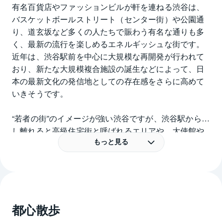
有名百貨店やファッションビルが軒を連ねる渋谷は、
バスケットボールストリート（センター街）や公園通
り、道玄坂など多くの人たちで賑わう有名な通りも多
く、最新の流行を楽しめるエネルギッシュな街です。
近年は、渋谷駅前を中心に大規模な再開発が行われて
おり、新たな大規模複合施設の誕生などによって、日
本の最新文化の発信地としての存在感をさらに高めて
いきそうです。
“若者の街”のイメージが強い渋谷ですが、渋谷駅から少
し離れると高級住宅街と呼ばれるエリアや、大使館や
外資系企業に勤務する外国人が多く住む地域など、閑
もっと見る
静な住宅街が広がっています。
「東急百貨店本店」の西側にある高級住宅街と言われ
る松涛は、江戸時代に紀州徳川家の下屋敷があった場
所でした。明治時代にはお茶の栽培がされ、東京の銘
茶として人気があったそうです。松涛界隈には“美術館
都心散歩
ルート”と呼ばれるコースがあり、レンガ敷きの歩道を