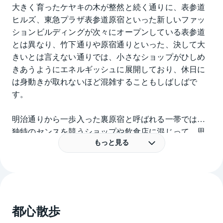
大きく育ったケヤキの木が整然と続く通りに、表参道
ヒルズ、東急プラザ表参道原宿といった新しいファッ
ションビルディングが次々にオープンしている表参道
とは異なり、竹下通りや原宿通りといった、決して大
きいとは言えない通りでは、小さなショップがひしめ
きあうようにエネルギッシュに展開しており、休日に
は身動きが取れないほど混雑することもしばしばで
す。
明治通りから一歩入った裏原宿と呼ばれる一帯では、
独特のセンスを競うショップや飲食店に混じって、思
いがけない普通の商店がひっそりと営業を続けてお
もっと見る
り、ちょっとした探検気分を味わえるエリアとなって
います。
若い世代が集まる極めて都会的でファッショナブルな
イメージの強い原宿・神宮前ですが、実は、明治神宮
都心散歩
の広大な森や代々木公園、表参道のケヤキ並木、東郷