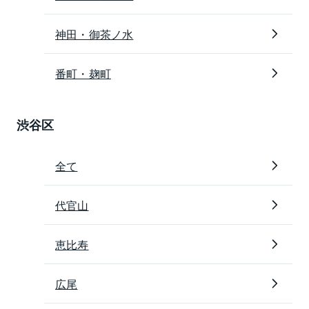
神田・御茶ノ水
番町・麹町
渋谷区
全て
代官山
恵比寿
広尾