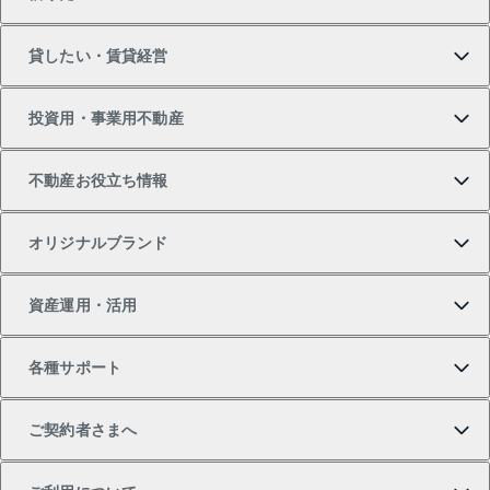
マンションの購入
売りたいTOP
貸したい・賃貸経営
新築・分譲マンションの購入
マンションの売却・査定
借りたいTOP
投資用・事業用不動産
中古マンションの購入
一戸建ての売却・査定
物件を借りる
貸したいTOP
不動産お役立ち情報
一戸建ての購入
土地の売却・査定
オフィス・店舗の賃貸
無料賃料査定
投資用・事業用不動産TOP
オリジナルブランド
新築一戸建ての購入
スピードAI査定
借りるときの流れ
マンション賃料データ
投資用不動産
不動産お役立ち情報
資産運用・活用
中古一戸建ての購入
不動産売却について
借りるガイド
賃貸管理プラン
事業用不動産
不動産AIアドバイザー Tellus Talk
当社売主リノベーションマンション
各種サポート
一棟リノベーションマンション L`GENTE（ルジェン
土地の購入
不動産査定について
リロケーションについて
マンション投資
マンションライブラリー
等価交換事業
テ）
ご契約者さまへ
不動産購入の流れ
売却サービス
貸すときの流れ
投資用マンション
人気マンションランキング
区分リノベーションマンション Lideas（リディアス）
不動産M&A
シニア向けサポート