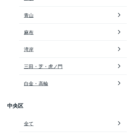
青山
麻布
湾岸
三田・芝・虎ノ門
白金・高輪
中央区
全て