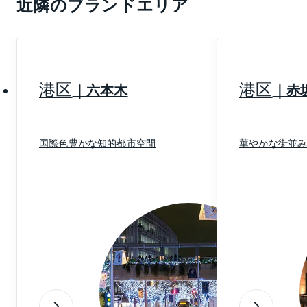
近隣のブランドエリア
にちなんだネーミングですから、今も昔も人でにぎわ
う場所という点で変わっていないということでしょう
か。
2020年には、1924年から使われ続けていたJR原宿駅
港区
港区
六本木
赤
の木造駅舎が引退。駅前には、複合商業施設「WITH
HARAJUKU（ウィズ ハラジュク）」がオープンし、
駅前の様子がずいぶん変わりました。
国際色豊かな知的都市空間
華やかな街並
空が広く感じられるのびのびスペース、代々木公園や
国立代々木競技場の周辺は日々の疲れを解消しリフ
レッシュするウォーキングやジョギングのコースに最
適です。ペットと散歩を楽しむ人の姿も多く見られま
す。実際に歩いてみると渋谷や新宿もそう遠くはない
ことが実感できるでしょう。
少しだけ足をのばせば、デパートやファッションビル
でのショッピングも気軽にこなせ、買い物環境はたい
へん恵まれています。