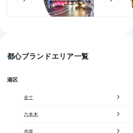
JR山手線原宿駅、東京メトロ千代田線明治神宮前駅、
東京メトロ銀座線・半蔵門線表参道駅など、複数駅・
複数路線が利用可能な原宿・神宮前に住めば、行動半
径も広がることでしょう。
2020年9月更新
都心ブランドエリア一覧
※上記は2020年9月現在の情報です。ご覧になった時点
で内容が変更になっている可能性がありますので、あ
らかじめご了承ください。
港区
全て
六本木
赤坂