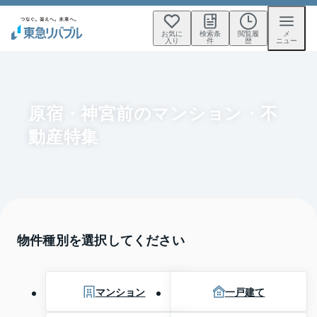
お気に
検索条
閲覧履
メ
入り
件
歴
ニュー
原宿・神宮前のマンション・不
動産特集
物件種別を選択してください
マンション
一戸建て