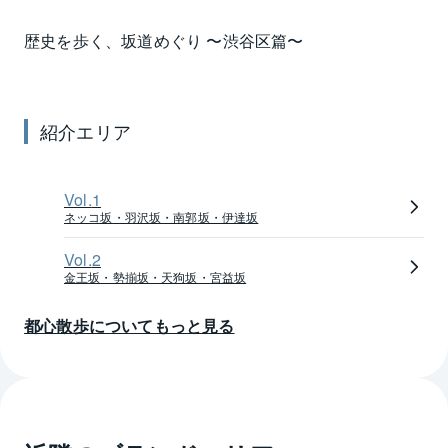
神社といった、豊かな自然とあふれるような緑に囲ま
歴史を歩く、坂道めぐり 〜
渋谷区
篇〜
れた、たいへん恵まれた街でもあります。喧騒の通り
から一歩入れば、意外なほど静かな空間が確保されて
おり、シックなマンションがたたずむ姿には威厳が感
じられます。熱気あふれる若い世代と落ち着いた大人
紹介エリア
世代、意外な共生が実現している街が原宿・神宮前な
のかもしれません。
Vol.
1
表参道のクリスマスイルミネーション、多くの参拝客
ネッコ坂・羽沢坂・南郭坂・伊達坂
でにぎわう明治神宮への初詣、8月の原宿表参道元氣祭
Vol.
2
スーパーよさこいなど、行事も盛りだくさんで、季節
金王坂・勢揃坂・天狗坂・宮益坂
感のある暮らしが楽しめるのもうれしいところです。
都心散歩についてもっと見る
今は原宿という住居表示はなく、駅名に名残を残して
いるのみですが、1964年に開催した東京オリンピック
のころまでは、現在の「神宮前」エリアは、原宿、隠
田、竹下町という町名で呼ばれていました。
原宿は、江戸時代以前、鎌倉街道の宿場町だったこと