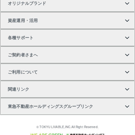
オリジナルブランド
新築一戸建ての購入
スピードAI査定
借りるときの流れ
マンション賃料データ
投資用不動産
不動産お役立ち情報
資産運用・活用
中古一戸建ての購入
不動産売却について
借りるガイド
賃貸管理プラン
事業用不動産
不動産AIアドバイザー Tellus Talk
当社売主リノベーションマンション
各種サポート
一棟リノベーションマンション L`GENTE（ルジェン
土地の購入
不動産査定について
リロケーションについて
マンション投資
マンションライブラリー
等価交換事業
テ）
ご契約者さまへ
不動産購入の流れ
売却サービス
貸すときの流れ
投資用マンション
人気マンションランキング
区分リノベーションマンション Lideas（リディアス）
不動産M&A
シニア向けサポート
ご利用について
投資用一棟レジデンスWELL SQUARE（ウェルスクエ
注目キーワード物件特集
不動産売却の流れ
貸すガイド
マンション一棟
暮らしに役立つ不動産メディア 「Lnote」
アセットマネジメント・出資
相続サポート
ご契約者さまサポートメニュー
ア）
関連リンク
購入ガイド
不動産買換えの流れ
アパート経営
不動産相場・不動産価格情報
不動産小口投資 LEGACIA（レガシア）
リフォームサポート
ご紹介・再契約特典
本人確認に関するお客様へのお願い
東急不動産ホールディングスグループリンク
売却ガイド
アパート投資用物件
不動産売却FAQ
入居者様専用-各種ご案内（賃貸）
金融商品取引について
すまいValue
多言語対応
English
繁体中文
簡体中文
これからご結婚される方に東急百貨店のブライダルク
© TOKYU LIVABLE,INC.All Right Reserved.
収益物件
不動産コラム・ニュース
東急こすもす会「こすもすWeb」
東急リバブル ソーシャルメディアポリシー
東急不動産
ラブ