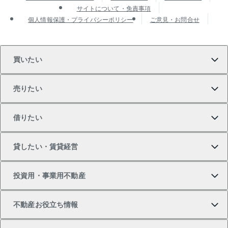
サイトについて・免責事項
個人情報保護・プライバシーポリシー
ご意見・お問合せ
買いたい
売りたい
買いたいTOP
借りたい
マンションの購入
売りたいTOP
貸したい・賃貸経営
新築・分譲マンションの購入
マンションの売却・査定
借りたいTOP
投資用・事業用不動産
中古マンションの購入
一戸建ての売却・査定
物件を借りる
貸したいTOP
不動産お役立ち情報
一戸建ての購入
土地の売却・査定
オフィス・店舗の賃貸
無料賃料査定
投資用・事業用不動産TOP