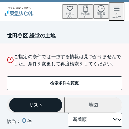
お気に
検索条
閲覧履
メ
入り
件
歴
ニュー
世田谷区 経堂の土地
ご指定の条件では一致する情報は見つかりませんで
した。条件を変更して再度検索をしてください。
検索条件を変更
リスト
地図
0
該当：
件