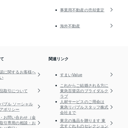
事業用不動産の売却査定
海外不動産
いて
関連リンク
認に関するお客様へ
すまいValue
い
これからご結婚される方に
品取引について
東急百貨店のブライダルク
ラブ
人材サービスのご用命は
バブル ソーシャル
東急リバブルスタッフ株式
アポリシー
会社まで
・お問い合わせ（金
東北の逸品を贈ります 東
取引専用の相談・お
北すぐれものセレクション