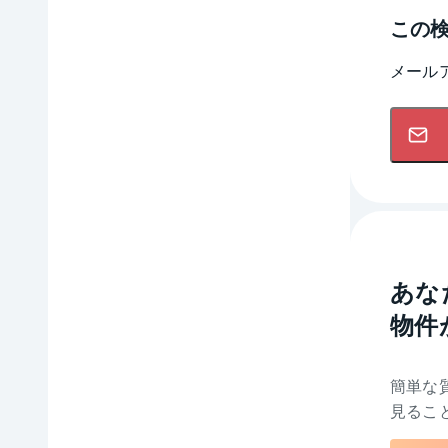
この
メール
あな
物件
簡単な
見るこ