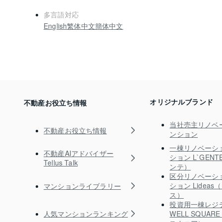
多言語対応
English
繁体中文
簡体中文
オリジナルブランド
不動産お役立ち情報
当社売主リノベ
不動産お役立ち情報
ンション
一棟リノベーシ
不動産AIアドバイザー
ション L`GEN
Tellus Talk
ンテ）
区分リノベーシ
ション Lidea
マンションライブラリー
ス）
投資用一棟レジ
人気マンションランキング
WELL SQUA