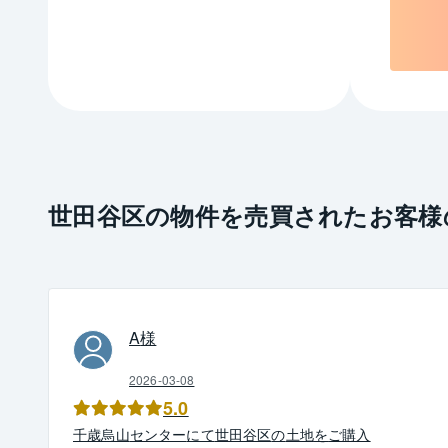
世田谷区の物件を売買されたお客様
A
様
2026-03-08
5.0
千歳烏山
センター
にて
世田谷区
の
土地
を
ご購入