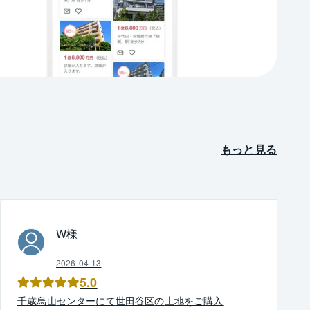
もっと見る
W
様
2026-04-13
5.0
千歳烏山
センター
にて
世田谷区
の
土地
を
ご購入