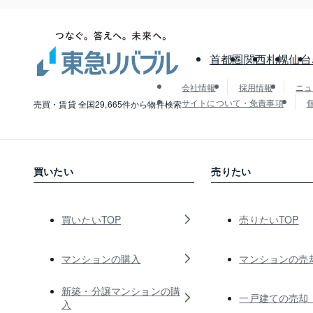
首都圏
関西
札幌
仙台
会社情報
採用情報
ニュ
サイトについて・免責事項
売買・賃貸 全国29,665件から物件検索
買いたい
売りたい
買いたいTOP
売りたいTOP
マンションの購入
マンションの売
新築・分譲マンションの購
一戸建ての売却
入