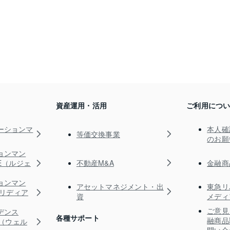
資産運用・活用
ご利用につ
ーションマ
本人確
等価交換事業
のお願
ョンマン
不動産M&A
金融商
TE（ルジェ
ョンマン
アセットマネジメント・出
東急リ
s（リディア
資
メディ
ご意見
デンス
各種サポート
融商品
RE（ウェル