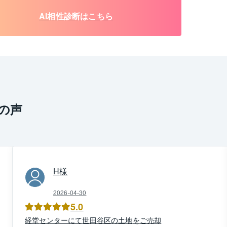
AI相性診断はこちら
の声
H
様
2026-04-30
5.0
経堂
センター
にて
世田谷区
の
土地
を
ご売却