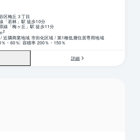
谷区梅丘３丁目
線「若林」駅 徒歩10分
原線「梅ヶ丘」駅 徒歩11分
2
m
/ 近隣商業地域 市街化区域 / 第1種低層住居専用地域
0％・60％
容積率 200％・150％
詳細