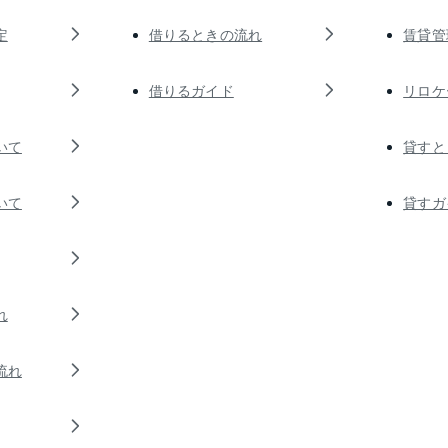
定
借りるときの流れ
賃貸管
借りるガイド
リロケ
いて
貸すと
いて
貸すガ
れ
流れ