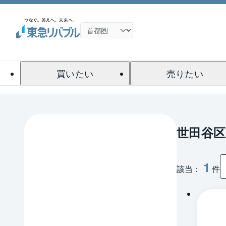
買いたい
売りたい
世田谷区
1
該当：
件