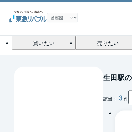
買いたい
売りたい
生田駅の
3
該当：
件