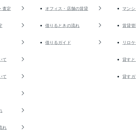
・査定
オフィス・店舗の賃貸
マンシ
定
借りるときの流れ
賃貸管
借りるガイド
リロケ
いて
貸すと
いて
貸すガ
れ
流れ