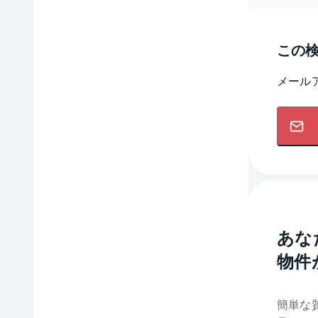
この
メール
あな
物件
簡単な