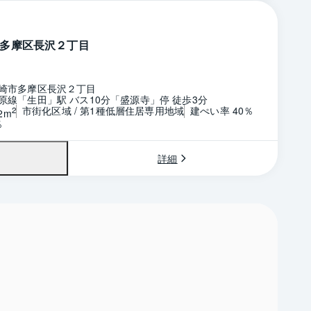
多摩区長沢２丁目
崎市多摩区長沢２丁目
原線「生田」駅 バス10分「盛源寺」停 徒歩3分
市街化区域 / 第1種低層住居専用地域
建ぺい率 40％
2
2m
％
詳細