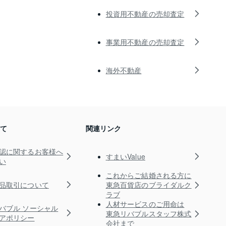
投資用不動産の売却査定
事業用不動産の売却査定
海外不動産
いて
関連リンク
認に関するお客様へ
すまいValue
い
これからご結婚される方に
品取引について
東急百貨店のブライダルク
ラブ
人材サービスのご用命は
バブル ソーシャル
東急リバブルスタッフ株式
アポリシー
会社まで