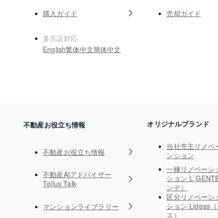
購入ガイド
売却ガイド
多言語対応
English
繁体中文
簡体中文
オリジナルブランド
不動産お役立ち情報
当社売主リノベ
不動産お役立ち情報
ンション
一棟リノベーシ
不動産AIアドバイザー
ション L`GEN
Tellus Talk
ンテ）
区分リノベーシ
ション Lidea
マンションライブラリー
ス）