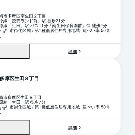
崎市多摩区南生田２丁目
原線「読売ランド前」駅 徒歩21分
原線「生田」駅 バス11分「南生田保育園前」停 徒歩2分
市街化区域 / 第1種低層住居専用地域
建ぺい率 50％
2
7m
％
詳細
多摩区生田８丁目
崎市多摩区生田８丁目
原線「生田」駅 徒歩7分
市街化区域 / 第1種低層住居専用地域
建ぺい率 50％
2
6m
％
詳細