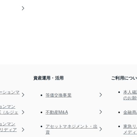
資産運用・活用
ご利用につ
ーションマ
本人確
等価交換事業
のお願
ョンマン
不動産M&A
金融商
TE（ルジェ
ョンマン
アセットマネジメント・出
東急リ
s（リディア
資
メディ