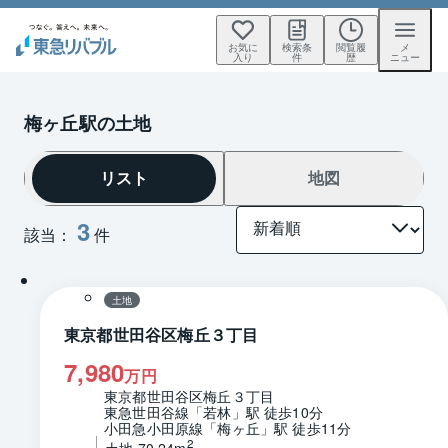
お気に
検索条
閲覧履
メ
入り
件
歴
ニュー
梅ヶ丘駅の土地
リスト
地図
3
該当：
件
1 / 0
区画図
土地
東京都世田谷区梅丘３丁目
7,980
万円
東京都世田谷区梅丘３丁目
東急世田谷線「若林」駅 徒歩10分
小田急小田原線「梅ヶ丘」駅 徒歩11分
2