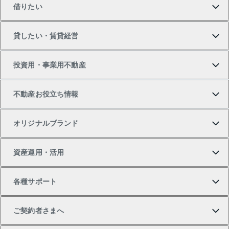
借りたい
マンションの購入
売りたいTOP
貸したい・賃貸経営
新築・分譲マンションの購入
マンションの売却・査定
借りたいTOP
投資用・事業用不動産
中古マンションの購入
一戸建ての売却・査定
物件を借りる
貸したいTOP
不動産お役立ち情報
一戸建ての購入
土地の売却・査定
オフィス・店舗の賃貸
無料賃料査定
投資用・事業用不動産TOP
オリジナルブランド
新築一戸建ての購入
スピードAI査定
借りるときの流れ
マンション賃料データ
投資用不動産
不動産お役立ち情報
資産運用・活用
中古一戸建ての購入
不動産売却について
借りるガイド
賃貸管理プラン
事業用不動産
不動産AIアドバイザー Tellus Talk
当社売主リノベーションマンション
各種サポート
一棟リノベーションマンション L`GENTE（ルジェン
土地の購入
不動産査定について
リロケーションについて
マンション投資
マンションライブラリー
等価交換事業
テ）
ご契約者さまへ
不動産購入の流れ
売却サービス
貸すときの流れ
投資用マンション
人気マンションランキング
区分リノベーションマンション Lideas（リディアス）
不動産M&A
シニア向けサポート