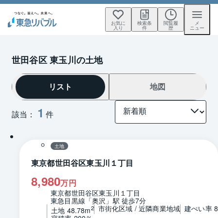
お気に
検索条
閲覧履
メ
入り
件
歴
ニュー
世田谷区 東玉川の土地
リスト
地図
1
該当：
件
1 / 0
区画図
土地
東京都世田谷区東玉川１丁目
8,980
万円
東京都世田谷区東玉川１丁目
東急目黒線「奥沢」駅 徒歩7分
市街化区域 / 近隣商業地域
建ぺい率 8
2
土地 48.78m