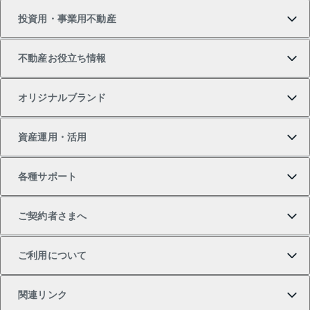
投資用・事業用不動産
中古マンションの購入
一戸建ての売却・査定
物件を借りる
貸したいTOP
不動産お役立ち情報
一戸建ての購入
土地の売却・査定
オフィス・店舗の賃貸
無料賃料査定
投資用・事業用不動産TOP
オリジナルブランド
新築一戸建ての購入
スピードAI査定
借りるときの流れ
マンション賃料データ
投資用不動産
不動産お役立ち情報
資産運用・活用
中古一戸建ての購入
不動産売却について
借りるガイド
賃貸管理プラン
事業用不動産
不動産AIアドバイザー Tellus Talk
当社売主リノベーションマンション
各種サポート
一棟リノベーションマンション L`GENTE（ルジェン
土地の購入
不動産査定について
リロケーションについて
マンション投資
マンションライブラリー
等価交換事業
テ）
ご契約者さまへ
不動産購入の流れ
売却サービス
貸すときの流れ
投資用マンション
人気マンションランキング
区分リノベーションマンション Lideas（リディアス）
不動産M&A
シニア向けサポート
ご利用について
投資用一棟レジデンスWELL SQUARE（ウェルスクエ
注目キーワード物件特集
不動産売却の流れ
貸すガイド
マンション一棟
暮らしに役立つ不動産メディア 「Lnote」
アセットマネジメント・出資
相続サポート
ご契約者さまサポートメニュー
ア）
関連リンク
購入ガイド
不動産買換えの流れ
アパート経営
不動産相場・不動産価格情報
不動産小口投資 LEGACIA（レガシア）
リフォームサポート
ご紹介・再契約特典
本人確認に関するお客様へのお願い