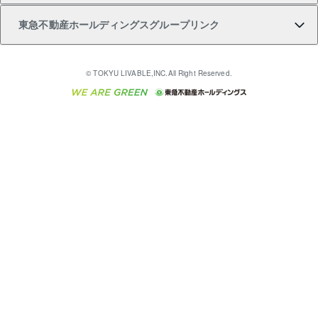
東急不動産ホールディングスグループリンク
売却ガイド
アパート投資用物件
不動産売却FAQ
入居者様専用-各種ご案内（賃貸）
金融商品取引について
すまいValue
多言語対応
English
繁体中文
簡体中文
これからご結婚される方に東急百貨店のブライダルク
© TOKYU LIVABLE,INC.All Right Reserved.
収益物件
不動産コラム・ニュース
東急こすもす会「こすもすWeb」
東急リバブル ソーシャルメディアポリシー
東急不動産
ラブ
ご意見・お問い合わせ（金融商品取引専用の相談・お
人材サービスのご用命は 東急リバブルスタッフ株式会
ビル購入（ビル一棟）
不動産用語集
東急コミュニティー
問い合わせ窓口）
社まで
投資用不動産の売却査定
不動産なんでもネット相談室
保険募集におけるプライバシー・ポリシー
東北の逸品を贈ります 東北すぐれものセレクション
東急リバブル
ダイレクトメール（郵送物）・Eメールなどの送付停
事業用不動産の売却査定
住まいの税金
民泊の開業・運営のご相談は「ReINN株式会社」まで
東急住宅リース
止について
海外不動産
物件一括検索（購入＆賃貸）
宅地建物取引業者の皆様へ
学生情報センター（ナジック）
グループの一覧をもっと見る