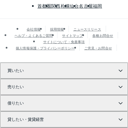
首都圏
関西
札幌
仙台
名古屋
福岡
会社情報
採用情報
ニュースリリース
ヘルプ・よくあるご質問
サイトマップ
各種お問合せ
サイトについて・免責事項
個人情報保護・プライバシーポリシー
ご意見・お問合せ
買いたい
売りたい
買いたいTOP
借りたい
マンションの購入
売りたいTOP
貸したい・賃貸経営
新築・分譲マンションの購入
マンションの売却・査定
借りたいTOP