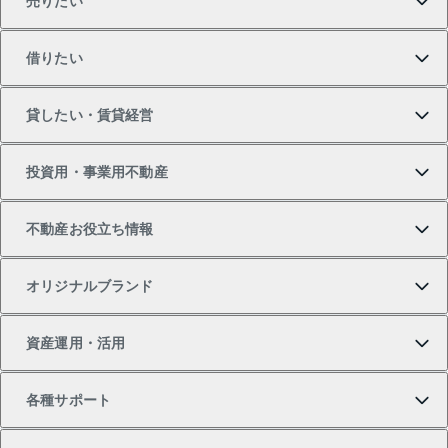
売りたい
買いたいTOP
借りたい
マンションの購入
売りたいTOP
貸したい・賃貸経営
新築・分譲マンションの購入
マンションの売却・査定
借りたいTOP
投資用・事業用不動産
中古マンションの購入
一戸建ての売却・査定
物件を借りる
貸したいTOP
不動産お役立ち情報
一戸建ての購入
土地の売却・査定
オフィス・店舗の賃貸
無料賃料査定
投資用・事業用不動産TOP
オリジナルブランド
新築一戸建ての購入
スピードAI査定
借りるときの流れ
マンション賃料データ
投資用不動産
不動産お役立ち情報
資産運用・活用
中古一戸建ての購入
不動産売却について
借りるガイド
賃貸管理プラン
事業用不動産
不動産AIアドバイザー Tellus Talk
当社売主リノベーションマンション
各種サポート
一棟リノベーションマンション L`GENTE（ルジェン
土地の購入
不動産査定について
リロケーションについて
マンション投資
マンションライブラリー
等価交換事業
テ）