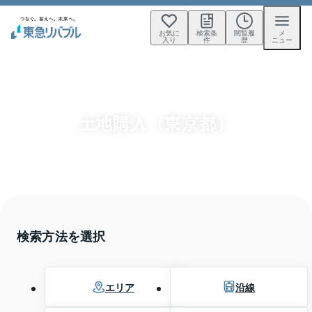
お気に
検索条
閲覧履
メ
入り
件
歴
ニュー
土地購入（東京都）
検索方法を選択
エリア
沿線