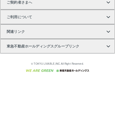
ご契約者さまへ
不動産購入の流れ
売却サービス
貸すときの流れ
投資用マンション
人気マンションランキング
区分リノベーションマンション Lideas（リディアス）
不動産M&A
シニア向けサポート
ご利用について
投資用一棟レジデンスWELL SQUARE（ウェルスクエ
注目キーワード物件特集
不動産売却の流れ
貸すガイド
マンション一棟
暮らしに役立つ不動産メディア 「Lnote」
アセットマネジメント・出資
相続サポート
ご契約者さまサポートメニュー
ア）
関連リンク
購入ガイド
不動産買換えの流れ
アパート経営
不動産相場・不動産価格情報
不動産小口投資 LEGACIA（レガシア）
リフォームサポート
ご紹介・再契約特典
本人確認に関するお客様へのお願い
東急不動産ホールディングスグループリンク
売却ガイド
アパート投資用物件
不動産売却FAQ
入居者様専用-各種ご案内（賃貸）
金融商品取引について
すまいValue
多言語対応
English
繁体中文
簡体中文
これからご結婚される方に東急百貨店のブライダルク
© TOKYU LIVABLE,INC.All Right Reserved.
収益物件
不動産コラム・ニュース
東急こすもす会「こすもすWeb」
東急リバブル ソーシャルメディアポリシー
東急不動産
ラブ
ご意見・お問い合わせ（金融商品取引専用の相談・お
人材サービスのご用命は 東急リバブルスタッフ株式会
ビル購入（ビル一棟）
不動産用語集
東急コミュニティー
問い合わせ窓口）
社まで
投資用不動産の売却査定
不動産なんでもネット相談室
保険募集におけるプライバシー・ポリシー
東北の逸品を贈ります 東北すぐれものセレクション
東急リバブル
ダイレクトメール（郵送物）・Eメールなどの送付停
事業用不動産の売却査定
住まいの税金
民泊の開業・運営のご相談は「ReINN株式会社」まで
東急住宅リース
止について