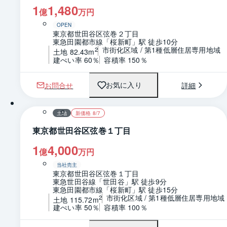
1
1,480
億
万円
OPEN
東京都世田谷区弦巻２丁目
東急田園都市線「桜新町」駅 徒歩10分
市街化区域 / 第1種低層住居専用地域
2
土地 82.43m
建ぺい率 60％
容積率 150％
お問合せ
詳細
お気に入り
1 / 0
区画図
土地
新価格 8/7
東京都世田谷区弦巻１丁目
1
4,000
億
万円
当社売主
東京都世田谷区弦巻１丁目
東急世田谷線「世田谷」駅 徒歩9分
東急田園都市線「桜新町」駅 徒歩15分
市街化区域 / 第1種低層住居専用地域
2
土地 115.72m
建ぺい率 50％
容積率 100％