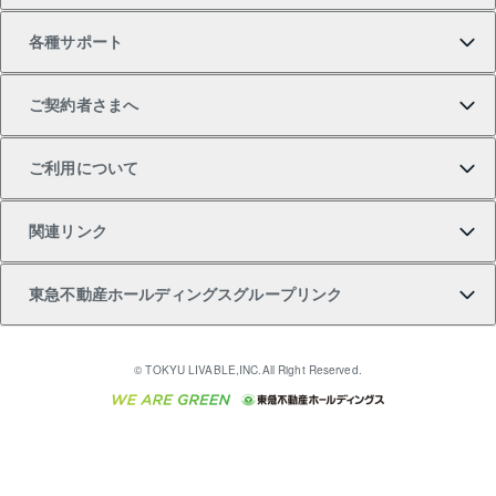
各種サポート
一棟リノベーションマンション L`GENTE（ルジェン
土地の購入
不動産査定について
リロケーションについて
マンション投資
マンションライブラリー
等価交換事業
テ）
ご契約者さまへ
不動産購入の流れ
売却サービス
貸すときの流れ
投資用マンション
人気マンションランキング
区分リノベーションマンション Lideas（リディアス）
不動産M&A
シニア向けサポート
ご利用について
投資用一棟レジデンスWELL SQUARE（ウェルスクエ
注目キーワード物件特集
不動産売却の流れ
貸すガイド
マンション一棟
暮らしに役立つ不動産メディア 「Lnote」
アセットマネジメント・出資
相続サポート
ご契約者さまサポートメニュー
ア）
関連リンク
購入ガイド
不動産買換えの流れ
アパート経営
不動産相場・不動産価格情報
不動産小口投資 LEGACIA（レガシア）
リフォームサポート
ご紹介・再契約特典
本人確認に関するお客様へのお願い
東急不動産ホールディングスグループリンク
売却ガイド
アパート投資用物件
不動産売却FAQ
入居者様専用-各種ご案内（賃貸）
金融商品取引について
すまいValue
多言語対応
English
繁体中文
簡体中文
これからご結婚される方に東急百貨店のブライダルク
© TOKYU LIVABLE,INC.All Right Reserved.
収益物件
不動産コラム・ニュース
東急こすもす会「こすもすWeb」
東急リバブル ソーシャルメディアポリシー
東急不動産
ラブ
ご意見・お問い合わせ（金融商品取引専用の相談・お
人材サービスのご用命は 東急リバブルスタッフ株式会
ビル購入（ビル一棟）
不動産用語集
東急コミュニティー
問い合わせ窓口）
社まで