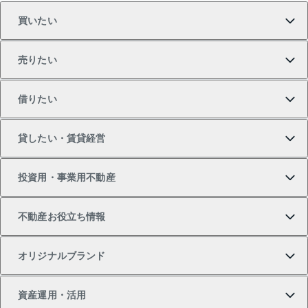
買いたい
売りたい
買いたいTOP
借りたい
マンションの購入
売りたいTOP
貸したい・賃貸経営
新築・分譲マンションの購入
マンションの売却・査定
借りたいTOP
投資用・事業用不動産
中古マンションの購入
一戸建ての売却・査定
物件を借りる
貸したいTOP
不動産お役立ち情報
一戸建ての購入
土地の売却・査定
オフィス・店舗の賃貸
無料賃料査定
投資用・事業用不動産TOP
オリジナルブランド
新築一戸建ての購入
スピードAI査定
借りるときの流れ
マンション賃料データ
投資用不動産
不動産お役立ち情報
資産運用・活用
中古一戸建ての購入
不動産売却について
借りるガイド
賃貸管理プラン
事業用不動産
不動産AIアドバイザー Tellus Talk
当社売主リノベーションマンション