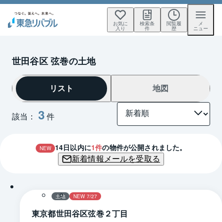
お気に
検索条
閲覧履
メ
入り
件
歴
ニュー
世田谷区 弦巻の土地
リスト
地図
3
該当：
件
14
日以内に
1
件
の物件が公開されました。
NEW
新着情報メールを受取る
1 / 0
区画図
土地
NEW 7/27
東京都世田谷区弦巻２丁目