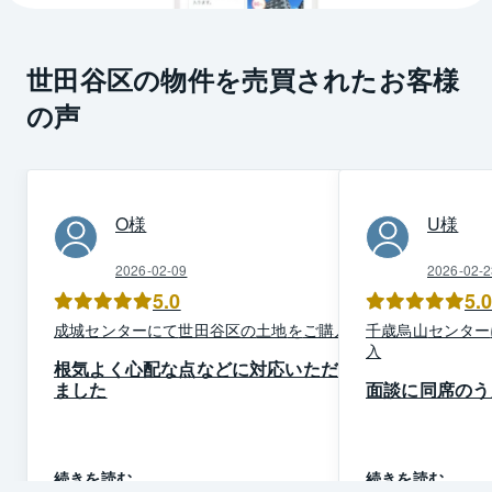
世田谷区の物件を売買されたお客様
の声
O
様
U
様
2026-02-09
2026-02-2
5.0
5.
成城
センター
にて
世田谷区
の
土地
を
ご購入
千歳烏山
センター
入
根気よく心配な点などに対応いただき
ました
面談に同席のう
続きを読む
続きを読む